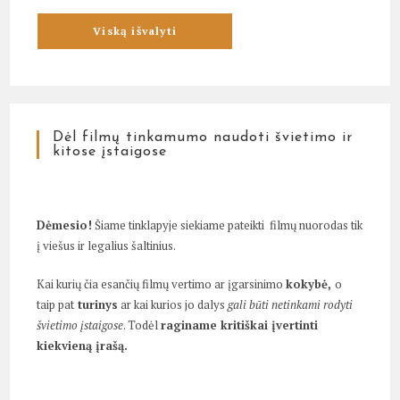
Dėl filmų tinkamumo naudoti švietimo ir
kitose įstaigose
Dėmesio!
Šiame tinklapyje siekiame pateikti filmų nuorodas tik
į viešus ir legalius šaltinius.
Kai kurių čia esančių filmų vertimo ar įgarsinimo
kokybė,
o
taip pat
turinys
ar kai kurios jo dalys
gali būti netinkami rodyti
švietimo įstaigose
. Todėl
raginame kritiškai įvertinti
kiekvieną įrašą.