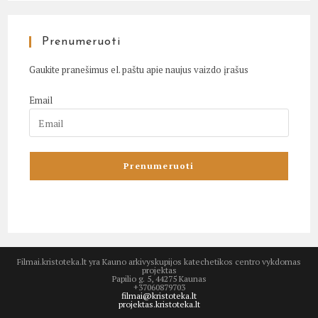
Prenumeruoti
Gaukite pranešimus el. paštu apie naujus vaizdo įrašus
Email
Filmai.kristoteka.lt yra Kauno arkivyskupijos katechetikos centro vykdomas
projektas
Papilio g. 5, 44275 Kaunas
+37060879703
filmai@kristoteka.lt
projektas.kristoteka.lt