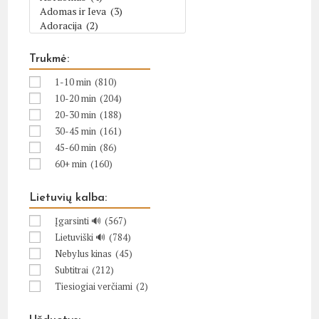
Trukmė:
1-10 min
(810)
10-20 min
(204)
20-30 min
(188)
30-45 min
(161)
45-60 min
(86)
60+ min
(160)
Lietuvių kalba:
Įgarsinti 🔊
(567)
Lietuviški 🔊
(784)
Nebylus kinas
(45)
Subtitrai
(212)
Tiesiogiai verčiami
(2)