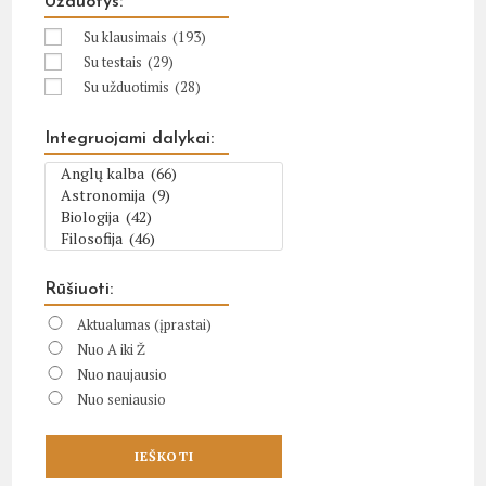
Užduotys:
Su klausimais
(193)
Su testais
(29)
Su užduotimis
(28)
Integruojami dalykai:
Rūšiuoti:
Aktualumas (įprastai)
Nuo A iki Ž
Nuo naujausio
Nuo seniausio