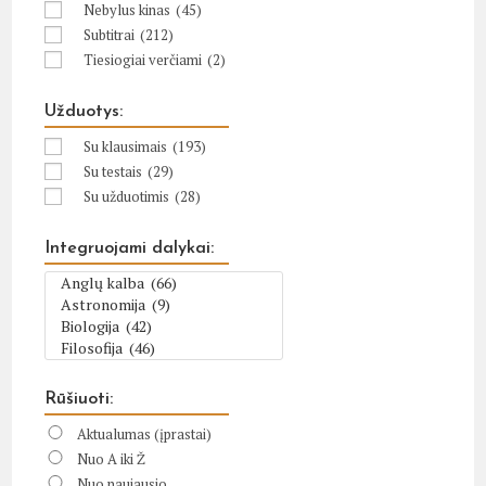
Nebylus kinas
(45)
Subtitrai
(212)
Tiesiogiai verčiami
(2)
Užduotys:
Su klausimais
(193)
Su testais
(29)
Su užduotimis
(28)
Integruojami dalykai:
Rūšiuoti:
Aktualumas (įprastai)
Nuo A iki Ž
Nuo naujausio