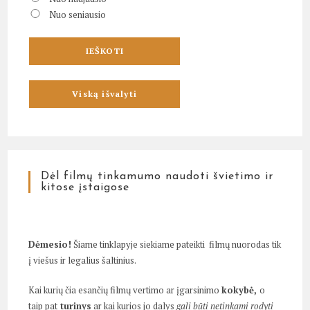
Nuo seniausio
Dėl filmų tinkamumo naudoti švietimo ir
kitose įstaigose
Dėmesio!
Šiame tinklapyje siekiame pateikti filmų nuorodas tik
į viešus ir legalius šaltinius.
Kai kurių čia esančių filmų vertimo ar įgarsinimo
kokybė,
o
taip pat
turinys
ar kai kurios jo dalys
gali būti netinkami rodyti