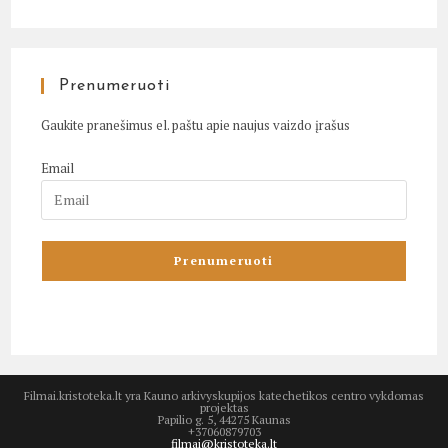
Prenumeruoti
Gaukite pranešimus el. paštu apie naujus vaizdo įrašus
Email
Filmai.kristoteka.lt yra Kauno arkivyskupijos katechetikos centro vykdomas
projektas
Papilio g. 5, 44275 Kaunas
+37060879703
filmai@kristoteka.lt