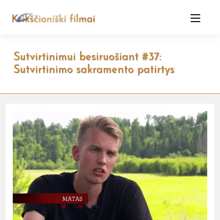
Skip
to
content
Sutvirtinimui besiruošiant #37:
Sutvirtinimo sakramento patirtys