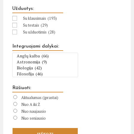
Užduotys:
Su klausimais
(193)
Su testais
(29)
Su užduotimis
(28)
Integruojami dalykai:
Rūšiuoti:
Aktualumas (įprastai)
Nuo A iki Ž
Nuo naujausio
Nuo seniausio