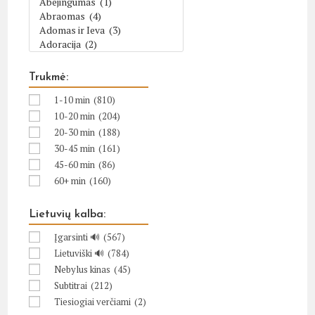
Trukmė:
1-10 min
(810)
10-20 min
(204)
20-30 min
(188)
30-45 min
(161)
45-60 min
(86)
60+ min
(160)
Lietuvių kalba:
Įgarsinti 🔊
(567)
Lietuviški 🔊
(784)
Nebylus kinas
(45)
Subtitrai
(212)
Tiesiogiai verčiami
(2)