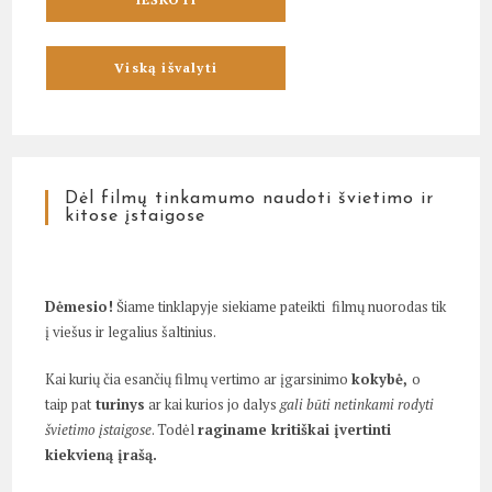
Dėl filmų tinkamumo naudoti švietimo ir
kitose įstaigose
Dėmesio!
Šiame tinklapyje siekiame pateikti filmų nuorodas tik
į viešus ir legalius šaltinius.
Kai kurių čia esančių filmų vertimo ar įgarsinimo
kokybė,
o
taip pat
turinys
ar kai kurios jo dalys
gali būti netinkami rodyti
švietimo įstaigose
. Todėl
raginame kritiškai įvertinti
kiekvieną įrašą.