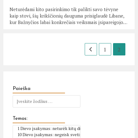
Neturėdami kito pasirinkimo tik palikti savo tėvyne
kaip stovi, šių krikščionių dauguma prisiglaudė Libane,
kur Bažnyčios labai konkrečiais veiksmais įsipareigojo…
1
2
Go to the previous page
Paieška
Temos: