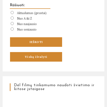
Rūšiuoti:
Aktualumas (įprastai)
Nuo A iki Ž
Nuo naujausio
Nuo seniausio
Dėl filmų tinkamumo naudoti švietimo ir
kitose įstaigose