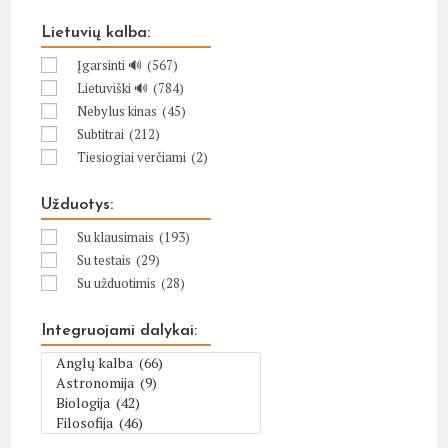
Lietuvių kalba:
Įgarsinti 🔊
(567)
Lietuviški 🔊
(784)
Nebylus kinas
(45)
Subtitrai
(212)
Tiesiogiai verčiami
(2)
Užduotys:
Su klausimais
(193)
Su testais
(29)
Su užduotimis
(28)
Integruojami dalykai: