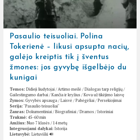
Pasaulio teisuoliai. Polina
Tokerienė – likusi apsupta nacių,
galėjo kreiptis tik į šventus
žmones: jos gyvybę išgelbėjo du
kunigai
Temos:
Didieji liudytojai
/
Artimo meilė
/
Dialogas tarp religijų
/
Gailestingumo darbai
/
Kančia ir kryžius
/
Kova už tikėjimo laisvę
Žymos:
Gyvybės apsauga
/
Laisvė
/
Pabėgėliai
/
Persekiojimai
Serija:
"Pasaulio teisuoliai"
Žanras:
Dokumentiniai
/
Biografiniai
/
Dramos
/
Istoriniai
Trukmė:
45-60 min
Amžius:
Nuo 7 klasės / 14 metų
Integruojami dalykai:
Istorija
Lietuvybė:
Lietuviški 🔊