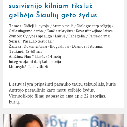
susivienijo kilniam tikslui:
gelbėjo Šiaulių geto žydus
Temos:
Didieji liudytojai
/
Artimo meilė
/
Dialogas tarp religijų
/
Gailestingumo darbai
/
Kančia ir kryžius
/
Kova už tikėjimo laisvę
Žymos:
Gyvybės apsauga
/
Laisvė
/
Pabėgėliai
/
Persekiojimai
Serija:
"Pasaulio teisuoliai"
Žanras:
Dokumentiniai
/
Biografiniai
/
Dramos
/
Istoriniai
Trukmė:
45-60 min
Amžius:
Nuo 7 klasės / 14 metų
Integruojami dalykai:
Istorija
Lietuvybė:
Lietuviški 🔊
Lietuviai yra pripažinti pasaulio tautų teisuoliais, kurie
Antrojo pasaulinio karo metu gelbėjo žydus.
Vienuolikoje filmų papasakojama apie 22 istorijas,
kurių…