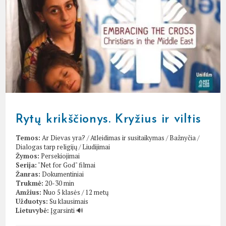
Rytų krikščionys. Kryžius ir viltis
Temos:
Ar Dievas yra?
/
Atleidimas ir susitaikymas
/
Bažnyčia
/
Dialogas tarp religijų
/
Liudijimai
Žymos:
Persekiojimai
Serija:
"Net for God" filmai
Žanras:
Dokumentiniai
Trukmė:
20-30 min
Amžius:
Nuo 5 klasės / 12 metų
Užduotys:
Su klausimais
Lietuvybė:
Įgarsinti 🔊