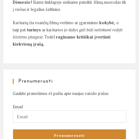
Dėmesio!
Šiame tinklapyje siekiame pateikti filmų nuorodas tik
į viešus ir legalius šaltinius.
Kai kurių čia esančių filmų vertimo ar įgarsinimo
kokybė,
o
taip pat
turinys
ar kai kurios jo dalys
gali būti netinkami rodyti
švietimo įstaigose
. Todėl
raginame kritiškai įvertinti
kiekvieną įrašą.
Prenumeruoti
Gaukite pranešimus el. paštu apie naujus vaizdo įrašus
Email