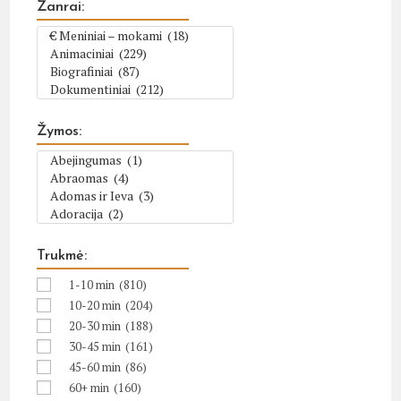
Žanrai:
Žymos:
Trukmė:
1-10 min
(810)
10-20 min
(204)
20-30 min
(188)
30-45 min
(161)
45-60 min
(86)
60+ min
(160)