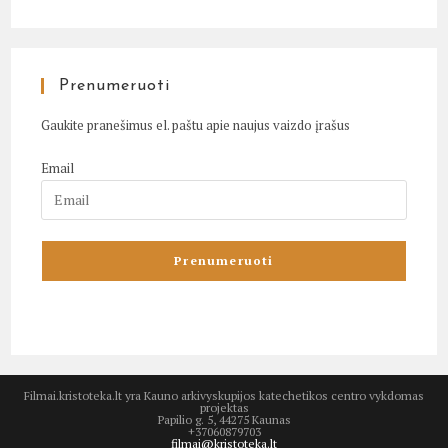
Prenumeruoti
Gaukite pranešimus el. paštu apie naujus vaizdo įrašus
Email
Filmai.kristoteka.lt yra Kauno arkivyskupijos katechetikos centro vykdomas
projektas
Papilio g. 5, 44275 Kaunas
+37060879703
filmai@kristoteka.lt