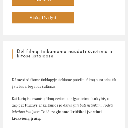
Dėl filmų tinkamumo naudoti švietimo ir
kitose įstaigose
Dėmesio!
Šiame tinklapyje siekiame pateikti filmų nuorodas tik
į viešus ir legalius šaltinius.
Kai kurių čia esančių filmų vertimo ar įgarsinimo
kokybė,
o
taip pat
turinys
ar kai kurios jo dalys
gali būti netinkami rodyti
švietimo įstaigose
. Todėl
raginame kritiškai įvertinti
kiekvieną įrašą.