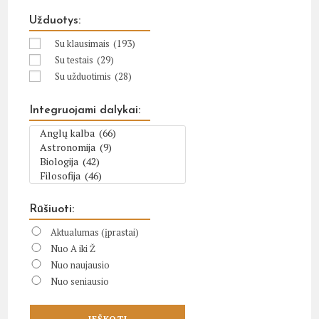
Užduotys:
Su klausimais
(193)
Su testais
(29)
Su užduotimis
(28)
Integruojami dalykai:
Rūšiuoti:
Aktualumas (įprastai)
Nuo A iki Ž
Nuo naujausio
Nuo seniausio