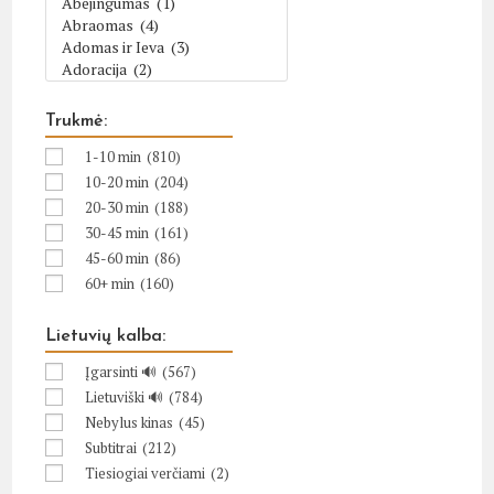
Trukmė:
1-10 min
(810)
10-20 min
(204)
20-30 min
(188)
30-45 min
(161)
45-60 min
(86)
60+ min
(160)
Lietuvių kalba:
Įgarsinti 🔊
(567)
Lietuviški 🔊
(784)
Nebylus kinas
(45)
Subtitrai
(212)
Tiesiogiai verčiami
(2)