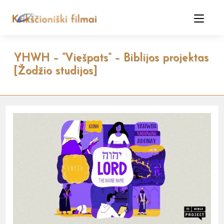
Skip
to
content
YHWH – “Viešpats” – Biblijos projektas
[Žodžio studijos]