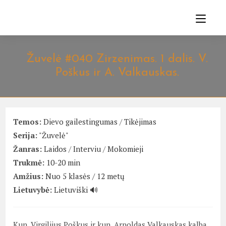
Skip
to
content
Žuvelė #040 Zirzenimas. 1 dalis. V.
Poškus ir A. Valkauskas.
Temos:
Dievo gailestingumas
/
Tikėjimas
Serija:
"Žuvelė"
Žanras:
Laidos
/
Interviu
/
Mokomieji
Trukmė:
10-20 min
Amžius:
Nuo 5 klasės / 12 metų
Lietuvybė:
Lietuviški 🔊
Kun. Virgilijus Poškus ir kun. Arnoldas Valkauskas kalba