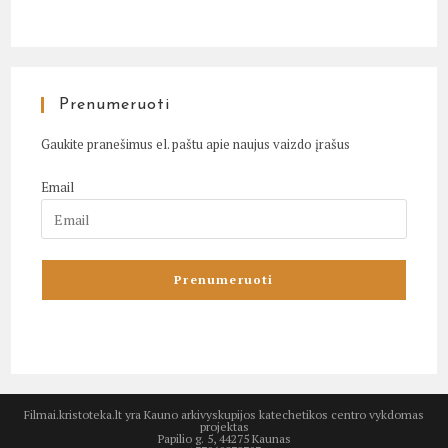
Prenumeruoti
Gaukite pranešimus el. paštu apie naujus vaizdo įrašus
Email
Filmai.kristoteka.lt yra Kauno arkivyskupijos katechetikos centro vykdomas
projektas
Papilio g. 5, 44275 Kaunas