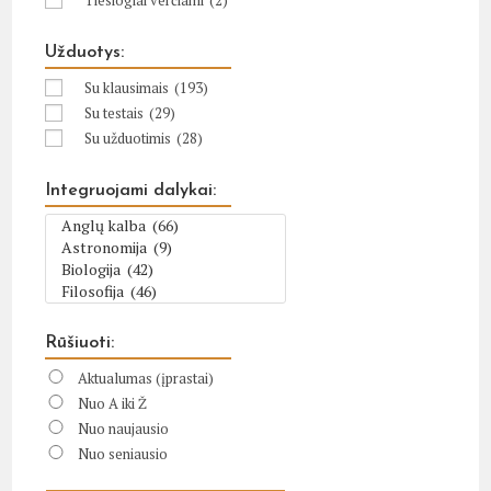
Tiesiogiai verčiami
(2)
Užduotys:
Su klausimais
(193)
Su testais
(29)
Su užduotimis
(28)
Integruojami dalykai:
Rūšiuoti:
Aktualumas (įprastai)
Nuo A iki Ž
Nuo naujausio
Nuo seniausio