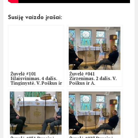
Susiję vaizdo įrašai:
Žuvelė #101
Žuvelė #041
Išlaisvinimas. 4 dalis.
Zirzenimas. 2 dalis. V.
Tinginystė. V. Poškus ir
Poškus ir A.
A. Valkauskas.
Valkauskas.