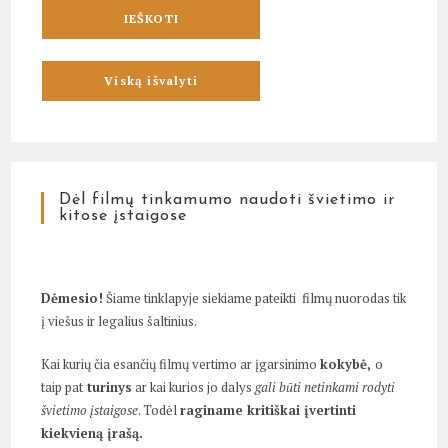
Dėl filmų tinkamumo naudoti švietimo ir
kitose įstaigose
Dėmesio!
Šiame tinklapyje siekiame pateikti filmų nuorodas tik
į viešus ir legalius šaltinius.
Kai kurių čia esančių filmų vertimo ar įgarsinimo
kokybė,
o
taip pat
turinys
ar kai kurios jo dalys
gali būti netinkami rodyti
švietimo įstaigose
. Todėl
raginame kritiškai įvertinti
kiekvieną įrašą.