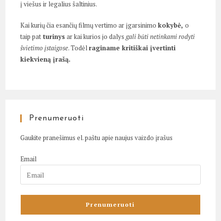
į viešus ir legalius šaltinius.
Kai kurių čia esančių filmų vertimo ar įgarsinimo
kokybė,
o
taip pat
turinys
ar kai kurios jo dalys
gali būti netinkami rodyti
švietimo įstaigose
. Todėl
raginame kritiškai įvertinti
kiekvieną įrašą.
Prenumeruoti
Gaukite pranešimus el. paštu apie naujus vaizdo įrašus
Email