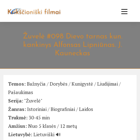
Skip
to
content
Žuvelė #098 Dievo tarnas kun.
kankinys Alfonsas Lipniūnas. J.
Kauneckas
Temos:
Bažnyčia
/
Dorybės
/
Kunigystė
/
Liudijimai
/
Pašaukimas
Serija:
"Žuvelė"
Žanras:
Istoriniai
/
Biografiniai
/
Laidos
Trukmė:
30-45 min
Amžius:
Nuo 5 klasės / 12 metų
Lietuvybė:
Lietuviški 🔊