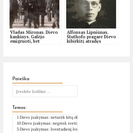
Vladas Mironas. Dievo
Alfonsas Lipniūnas.
kankinys. Galėjo
Štuthofo pragare Dievo
emigruoti, bet
kibirkštį atradęs
pasirinko Tėvynę
kunigas
Paieška
Temos: