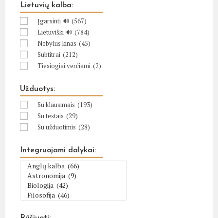
Lietuvių kalba:
Įgarsinti 🔊
(567)
Lietuviški 🔊
(784)
Nebylus kinas
(45)
Subtitrai
(212)
Tiesiogiai verčiami
(2)
Užduotys:
Su klausimais
(193)
Su testais
(29)
Su užduotimis
(28)
Integruojami dalykai: