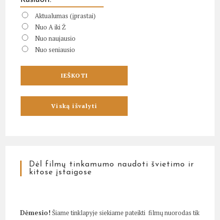
Rūšiuoti:
Aktualumas (įprastai)
Nuo A iki Ž
Nuo naujausio
Nuo seniausio
Dėl filmų tinkamumo naudoti švietimo ir
kitose įstaigose
Dėmesio!
Šiame tinklapyje siekiame pateikti filmų nuorodas tik