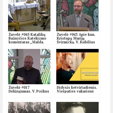
Žuvelė #045 Katalikų
Žuvelė #043 Apie kun.
Bažnyčios Katekizmo
Kristupą Mariją
komentaras „Malda.
Švirmicką. V. Kubilius
Įšventinti tarnautojai”.
Žuvelė #017
Didysis ketvirtadienis.
Dėkingumas. V. Poškus
Viešpaties vakarienė