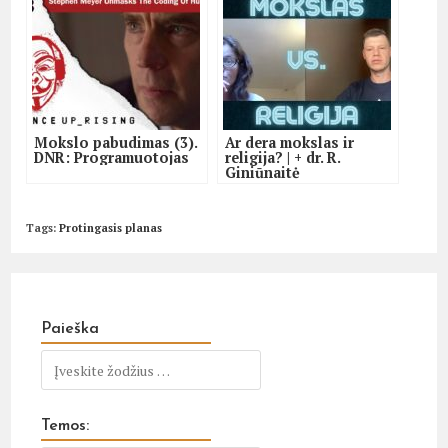
Mokslo pabudimas (3).
Ar dera mokslas ir
DNR: Programuotojas
religija? | + dr. R.
Giniūnaitė
Tags
:
Protingasis planas
Paieška
Temos: