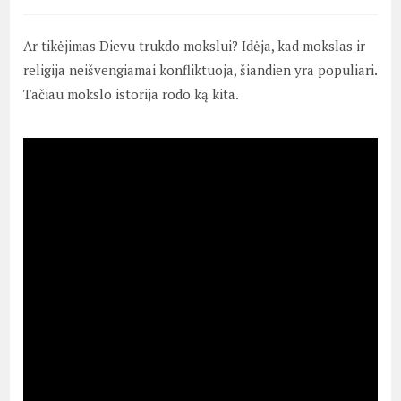
Ar tikėjimas Dievu trukdo mokslui? Idėja, kad mokslas ir
religija neišvengiamai konfliktuoja, šiandien yra populiari.
Tačiau mokslo istorija rodo ką kita.