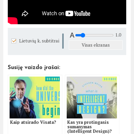
1.0
Lietuvių k. subtitrai
Visas ekranas
Susiję vaizdo įrašai:
Kaip atsirado Visata?
Kas yra protingasis
sumanymas
(Intelligent Design)?