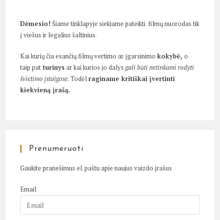
Dėmesio!
Šiame tinklapyje siekiame pateikti filmų nuorodas tik
į viešus ir legalius šaltinius.
Kai kurių čia esančių filmų vertimo ar įgarsinimo
kokybė,
o
taip pat
turinys
ar kai kurios jo dalys
gali būti netinkami rodyti
švietimo įstaigose
. Todėl
raginame kritiškai įvertinti
kiekvieną įrašą.
Prenumeruoti
Gaukite pranešimus el. paštu apie naujus vaizdo įrašus
Email