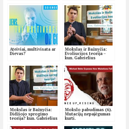
Ateiviai, multivisata ar
Mokslas ir Bažnyčia:
Dievas?
Evoliucijos teorija –
kun. Gabrielius
Satkauskas
Mokslas ir Bažnyčia:
Mokslo pabudimas (6).
Didžiojo sprogimo
Mutacijų nepajėgumas
teorija? kun. Gabrielius
kurti.
Satkauskas