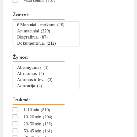
Visai šeimai
(237)
Žanrai:
Žymos:
Trukmė:
1-10 min
(810)
10-20 min
(204)
20-30 min
(188)
30-45 min
(161)