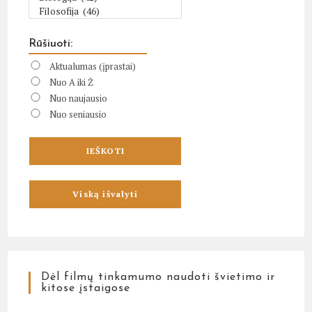
Rūšiuoti:
Aktualumas (įprastai)
Nuo A iki Ž
Nuo naujausio
Nuo seniausio
Dėl filmų tinkamumo naudoti švietimo ir
kitose įstaigose