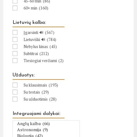
45-60 min
(86)
60+ min
(160)
Lietuvių kalba:
Įgarsinti 🔊
(567)
Lietuviški 🔊
(784)
Nebylus kinas
(45)
Subtitrai
(212)
Tiesiogiai verčiami
(2)
Užduotys:
Su klausimais
(193)
Su testais
(29)
Su užduotimis
(28)
Integruojami dalykai: