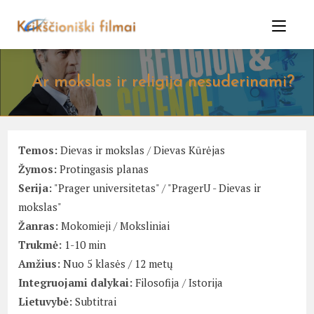
Skip
to
content
Ar mokslas ir religija nesuderinami?
Temos:
Dievas ir mokslas
/
Dievas Kūrėjas
Žymos:
Protingasis planas
Serija:
"Prager universitetas"
/
"PragerU - Dievas ir
mokslas"
Žanras:
Mokomieji
/
Moksliniai
Trukmė:
1-10 min
Amžius:
Nuo 5 klasės / 12 metų
Integruojami dalykai:
Filosofija
/
Istorija
Lietuvybė:
Subtitrai