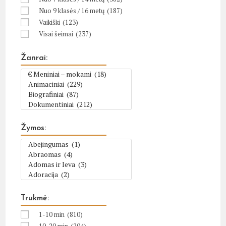
Nuo 9 klasės / 16 metų
(187)
Vaikiški
(123)
Visai šeimai
(237)
Žanrai:
Žymos:
Trukmė:
1-10 min
(810)