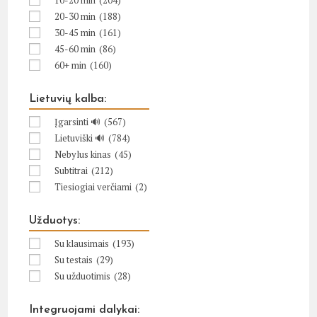
10-20 min
(204)
20-30 min
(188)
30-45 min
(161)
45-60 min
(86)
60+ min
(160)
Lietuvių kalba:
Įgarsinti 🔊
(567)
Lietuviški 🔊
(784)
Nebylus kinas
(45)
Subtitrai
(212)
Tiesiogiai verčiami
(2)
Užduotys:
Su klausimais
(193)
Su testais
(29)
Su užduotimis
(28)
Integruojami dalykai: