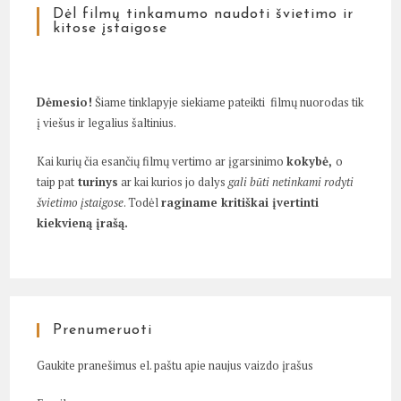
Dėl filmų tinkamumo naudoti švietimo ir
kitose įstaigose
Dėmesio!
Šiame tinklapyje siekiame pateikti filmų nuorodas tik
į viešus ir legalius šaltinius.
Kai kurių čia esančių filmų vertimo ar įgarsinimo
kokybė,
o
taip pat
turinys
ar kai kurios jo dalys
gali būti netinkami rodyti
švietimo įstaigose
. Todėl
raginame kritiškai įvertinti
kiekvieną įrašą.
Prenumeruoti
Gaukite pranešimus el. paštu apie naujus vaizdo įrašus