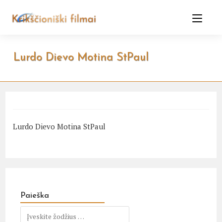
Skip
to
content
Lurdo Dievo Motina StPaul
Lurdo Dievo Motina StPaul
Paieška