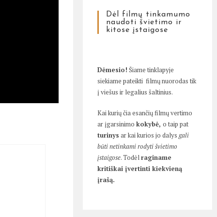
Dėl filmų tinkamumo
naudoti švietimo ir
kitose įstaigose
Dėmesio!
Šiame tinklapyje
siekiame pateikti filmų nuorodas tik
į viešus ir legalius šaltinius.
Kai kurių čia esančių filmų vertimo
ar įgarsinimo
kokybė,
o taip pat
turinys
ar kai kurios jo dalys
gali
būti netinkami rodyti švietimo
įstaigose
. Todėl
raginame
kritiškai įvertinti kiekvieną
įrašą.