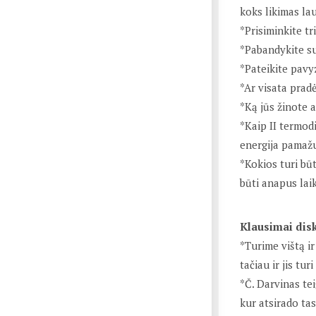
koks likimas lau
*Prisiminkite t
*Pabandykite su
*Pateikite pavyz
*Ar visata pradė
*Ką jūs žinote 
*Kaip II termod
energija pamažu 
*Kokios turi būt
būti anapus lai
Klausimai disk
*Turime vištą ir
tačiau ir jis tu
*Č. Darvinas te
kur atsirado ta