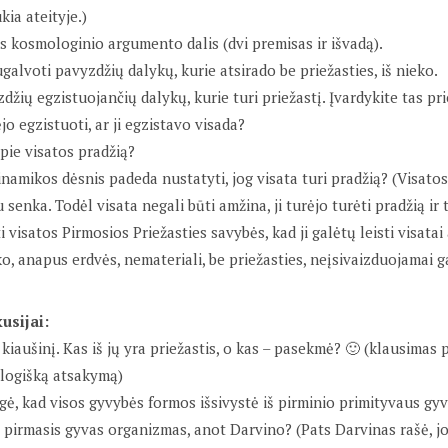
kia ateityje.)
ris kosmologinio argumento dalis (dvi premisas ir išvadą).
galvoti pavyzdžių dalykų, kurie atsirado be priežasties, iš nieko.
džių egzistuojančių dalykų, kurie turi priežastį. Įvardykite tas pri
jo egzistuoti, ar ji egzistavo visada?
apie visatos pradžią?
inamikos dėsnis padeda nustatyti, jog visata turi pradžią? (Visat
senka. Todėl visata negali būti amžina, ji turėjo turėti pradžią ir
i visatos Pirmosios Priežasties savybės, kad ji galėtų leisti visatai a
ko, anapus erdvės, nemateriali, be priežasties, neįsivaizduojamai g
usijai:
 kiaušinį. Kas iš jų yra priežastis, o kas – pasekmė? 🙂 (klausimas
ri logišką atsakymą)
igė, kad visos gyvybės formos išsivystė iš pirminio primityvaus gy
s pirmasis gyvas organizmas, anot Darvino? (Pats Darvinas rašė, jo