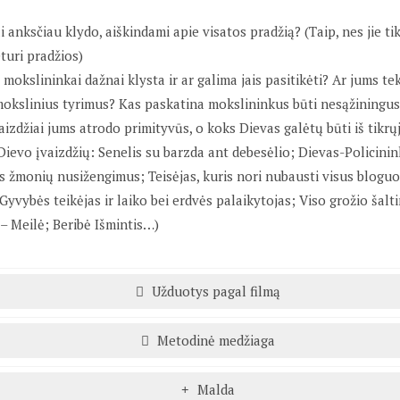
 anksčiau klydo, aiškindami apie visatos pradžią? (Taip, nes jie tik
turi pradžios)
mokslininkai dažnai klysta ir ar galima jais pasitikėti? Ar jums tek
okslinius tyrimus? Kas paskatina mokslininkus būti nesąžiningu
aizdžiai jums atrodo primityvūs, o koks Dievas galėtų būti iš tikrų
Dievo įvaizdžių: Senelis su barzda ant debesėlio; Dievas-Policinin
us žmonių nusižengimus; Teisėjas, kuris nori nubausti visus bloguo
Gyvybės teikėjas ir laiko bei erdvės palaikytojas; Viso grožio šalti
 – Meilė; Beribė Išmintis…)
Užduotys pagal filmą
Metodinė medžiaga
Malda