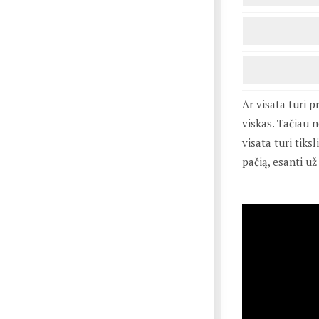
Ar visata turi p
viskas. Tačiau 
visata turi tiksl
pačią, esanti už