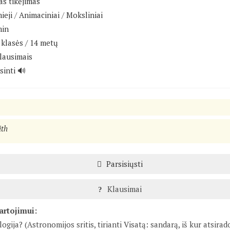
as tikėjimas"
ieji
/
Animaciniai
/
Moksliniai
min
klasės / 14 metų
lausimais
sinti 🔊
ith
Parsisiųsti
Klausimai
artojimui:
gija? (Astronomijos sritis, tirianti Visatą: sandarą, iš kur atsirado