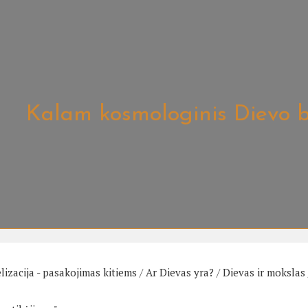
Kalam kosmologinis Dievo 
lizacija - pasakojimas kitiems
/
Ar Dievas yra?
/
Dievas ir mokslas