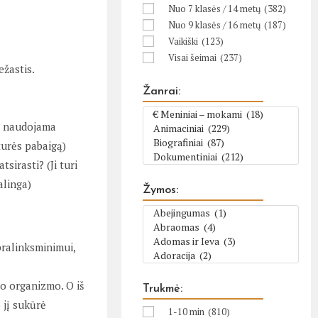
Nuo 7 klasės / 14 metų
(382)
Nuo 9 klasės / 16 metų
(187)
Vaikiški
(123)
Visai šeimai
(237)
ežastis.
Žanrai:
os naudojama
 turės pabaigą)
tsirasti? (Ji turi
alinga)
Žymos:
 pralinksminimui,
vo organizmo. O iš
Trukmė:
 jį sukūrė
1-10 min
(810)