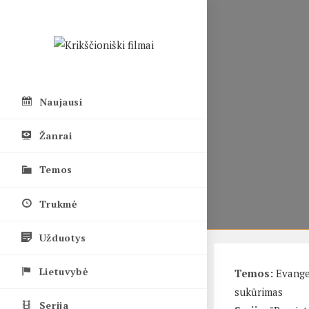
Skip
to
content
Naujausi
Žanrai
Temos
Trukmė
Užduotys
Lietuvybė
Temos:
Evange
sukūrimas
Serija