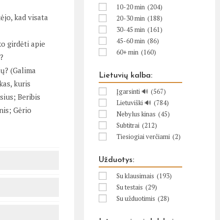
10-20 min
(204)
ėjo, kad visata
20-30 min
(188)
30-45 min
(161)
45-60 min
(86)
o girdėti apie
60+ min
(160)
s?
jų? (Galima
Lietuvių kalba:
kas, kuris
Įgarsinti 🔊
(567)
sius; Beribis
Lietuviški 🔊
(784)
nis; Gėrio
Nebylus kinas
(45)
Subtitrai
(212)
Tiesiogiai verčiami
(2)
Užduotys:
Su klausimais
(193)
Su testais
(29)
Su užduotimis
(28)