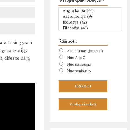
Integruojami dalykai:
Rūšiuoti:
ata tiesiog yra ir
ogimo teoriją:
Aktualumas (įprastai)
Nuo A iki Ž
is, didesnė už ją
Nuo naujausio
Nuo seniausio