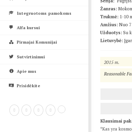
Serija:
"Pagrįst
Žanras:
Mokom
Integruotoms pamokoms
Trukmė:
1-10 
Amžius:
Nuo 7 
Alfa kursui
Užduotys:
Su k
Lietuvybė:
Įgar
Pirmajai Komunijai
Sutvirtinimui
2015 m.
Apie mus
Reasonable Fa
Prisidėkite
Klausimai pak
*Kas yra kosmolo