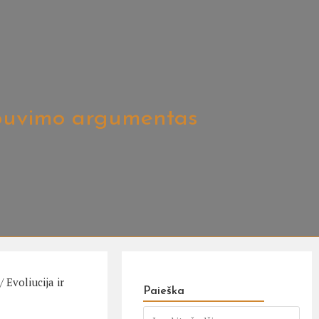
buvimo argumentas
/
Evoliucija ir
Paieška