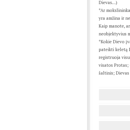
Dievas…)
*Ar mokslininkai
yra amžina ir ne
Kaip manote, ar 
neobjektyvius m
*Kokie Dievo įv
pateikti keletą 
registruoja vis
visatos Protas; 
šaltinis; Dievas