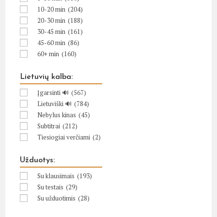
10-20 min
(204)
20-30 min
(188)
30-45 min
(161)
45-60 min
(86)
60+ min
(160)
Lietuvių kalba:
Įgarsinti 🔊
(567)
Lietuviški 🔊
(784)
Nebylus kinas
(45)
Subtitrai
(212)
Tiesiogiai verčiami
(2)
Užduotys:
Su klausimais
(193)
Su testais
(29)
Su užduotimis
(28)