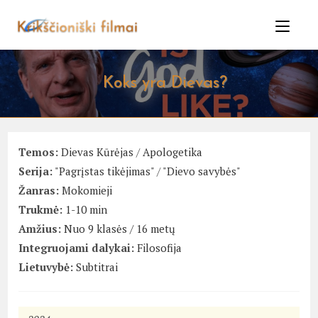
Skip
to
content
Koks yra Dievas?
Temos:
Dievas Kūrėjas
/
Apologetika
Serija:
"Pagrįstas tikėjimas"
/
"Dievo savybės"
Žanras:
Mokomieji
Trukmė:
1-10 min
Amžius:
Nuo 9 klasės / 16 metų
Integruojami dalykai:
Filosofija
Lietuvybė:
Subtitrai