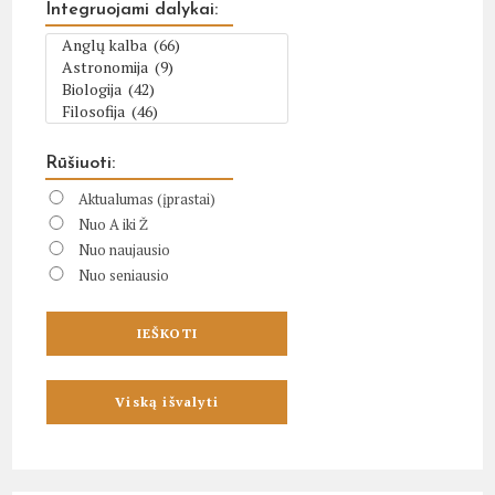
Integruojami dalykai:
Rūšiuoti:
Aktualumas (įprastai)
Nuo A iki Ž
Nuo naujausio
Nuo seniausio