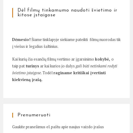
Dėl filmų tinkamumo naudoti švietimo ir
kitose įstaigose
Dėmesio!
Šiame tinklapyje siekiame pateikti filmų nuorodas tik
į viešus ir legalius šaltinius.
Kai kurių čia esančių filmų vertimo ar įgarsinimo
kokybė,
o
taip pat
turinys
ar kai kurios jo dalys
gali būti netinkami rodyti
švietimo įstaigose
. Todėl
raginame kritiškai įvertinti
kiekvieną įrašą.
Prenumeruoti
Gaukite pranešimus el. paštu apie naujus vaizdo įrašus