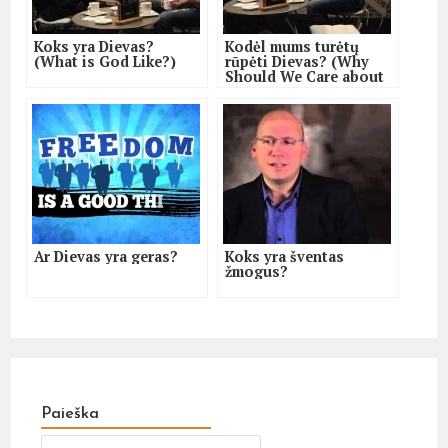
Koks yra Dievas?
Kodėl mums turėtų
(What is God Like?)
rūpėti Dievas? (Why
Should We Care about
God?)
Ar Dievas yra geras?
Koks yra šventas
žmogus?
Paieška