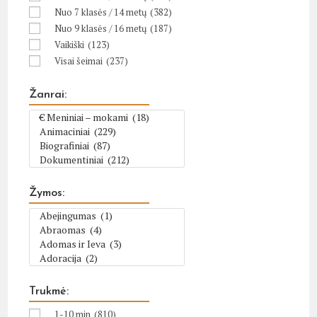
Nuo 7 klasės / 14 metų
(382)
Nuo 9 klasės / 16 metų
(187)
Vaikiški
(123)
Visai šeimai
(237)
Žanrai:
Žymos:
Trukmė:
1-10 min
(810)