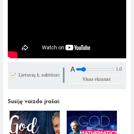
1.0
Lietuvių k. subtitrai:
Visas ekranas
Susiję vaizdo įrašai: