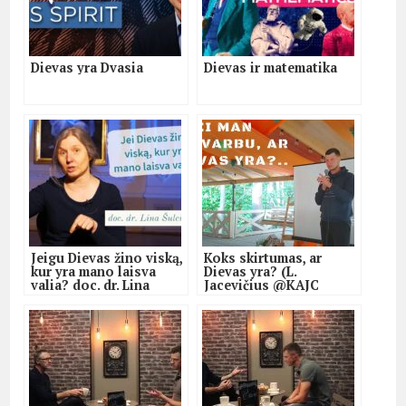
Dievas yra Dvasia
Dievas ir matematika
Jeigu Dievas žino viską,
Koks skirtumas, ar
kur yra mano laisva
Dievas yra? (L.
valia? doc. dr. Lina
Jacevičius @KAJC
Šulcienė
stovykla)