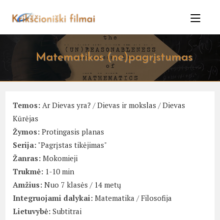
Skip
to
content
Matematikos (ne)pagrįstumas
Temos:
Ar Dievas yra?
/
Dievas ir mokslas
/
Dievas
Kūrėjas
Žymos:
Protingasis planas
Serija:
"Pagrįstas tikėjimas"
Žanras:
Mokomieji
Trukmė:
1-10 min
Amžius:
Nuo 7 klasės / 14 metų
Integruojami dalykai:
Matematika
/
Filosofija
Lietuvybė:
Subtitrai