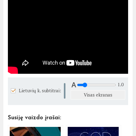
1.0
Lietuvių k. subtitrai:
Visas ekranas
Susiję vaizdo įrašai: