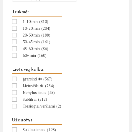
Trukmė:
1-10 min
(810)
10-20 min
(204)
20-30 min
(188)
30-45 min
(161)
45-60 min
(86)
60+ min
(160)
Lietuvių kalba:
Įgarsinti 🔊
(567)
Lietuviški 🔊
(784)
Nebylus kinas
(45)
Subtitrai
(212)
Tiesiogiai verčiami
(2)
Užduotys:
Su klausimais
(193)