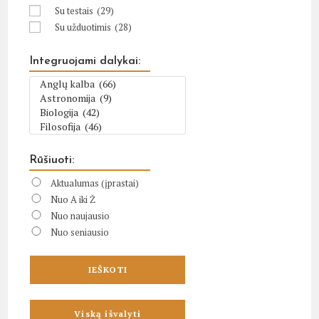
Su testais
(29)
Su užduotimis
(28)
Integruojami dalykai:
Rūšiuoti:
Aktualumas (įprastai)
Nuo A iki Ž
Nuo naujausio
Nuo seniausio