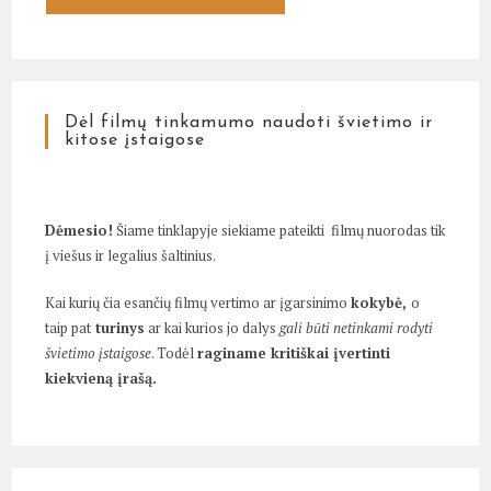
Dėl filmų tinkamumo naudoti švietimo ir
kitose įstaigose
Dėmesio!
Šiame tinklapyje siekiame pateikti filmų nuorodas tik
į viešus ir legalius šaltinius.
Kai kurių čia esančių filmų vertimo ar įgarsinimo
kokybė,
o
taip pat
turinys
ar kai kurios jo dalys
gali būti netinkami rodyti
švietimo įstaigose
. Todėl
raginame kritiškai įvertinti
kiekvieną įrašą.