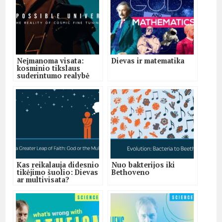
Neįmanoma visata:
Dievas ir matematika
kosminio tikslaus
suderintumo realybė
Kas reikalauja didesnio
Nuo bakterijos iki
tikėjimo šuolio: Dievas
Bethoveno
ar multivisata?