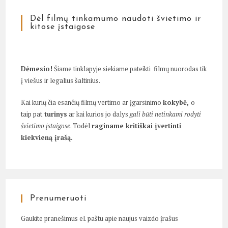
Dėl filmų tinkamumo naudoti švietimo ir
kitose įstaigose
Dėmesio!
Šiame tinklapyje siekiame pateikti filmų nuorodas tik
į viešus ir legalius šaltinius.
Kai kurių čia esančių filmų vertimo ar įgarsinimo
kokybė,
o
taip pat
turinys
ar kai kurios jo dalys
gali būti netinkami rodyti
švietimo įstaigose
. Todėl
raginame kritiškai įvertinti
kiekvieną įrašą.
Prenumeruoti
Gaukite pranešimus el. paštu apie naujus vaizdo įrašus