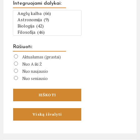
Integruojami dalykai:
Rūšiuoti:
Aktualumas (įprastai)
Nuo A iki Ž
Nuo naujausio
Nuo seniausio