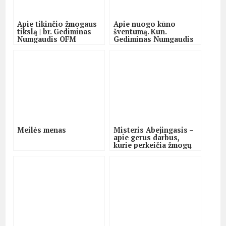
Apie tikinčio žmogaus
Apie nuogo kūno
tikslą | br. Gediminas
šventumą. Kun.
Numgaudis OFM
Gediminas Numgaudis
Meilės menas
Misteris Abejingasis –
apie gerus darbus,
kurie perkeičia žmogų