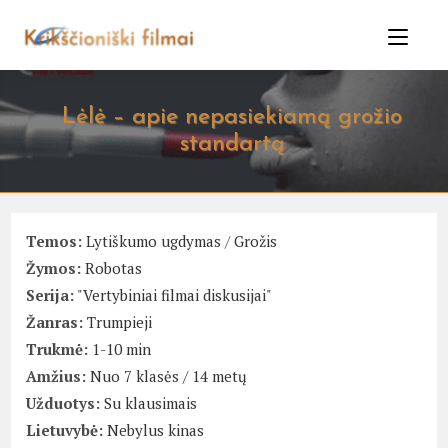
Skip
to
content
Lėlė – apie nepasiekiamą grožio
standartą
Temos:
Lytiškumo ugdymas
/
Grožis
Žymos:
Robotas
Serija:
"Vertybiniai filmai diskusijai"
Žanras:
Trumpieji
Trukmė:
1-10 min
Amžius:
Nuo 7 klasės / 14 metų
Užduotys:
Su klausimais
Lietuvybė:
Nebylus kinas