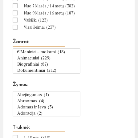
Nuo 7 klasės / 14 metų
(382)
Nuo 9 klasės / 16 metų
(187)
Vaikiški
(123)
Visai šeimai
(237)
Žanrai:
Žymos:
Trukmė:
1-10 min
(810)