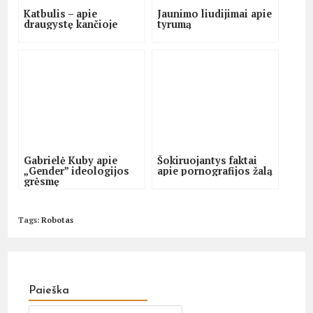
Katbulis – apie
Jaunimo liudijimai apie
draugystę kančioje
tyrumą
Gabrielė Kuby apie
Šokiruojantys faktai
„Gender” ideologijos
apie pornografijos žalą
grėsmę
Tags
:
Robotas
Paieška