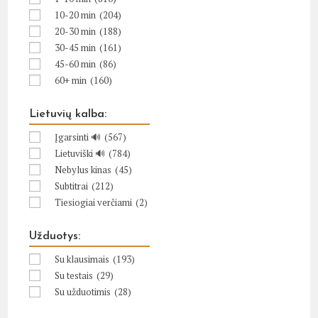
10-20 min
(204)
20-30 min
(188)
30-45 min
(161)
45-60 min
(86)
60+ min
(160)
Lietuvių kalba:
Įgarsinti 🔊
(567)
Lietuviški 🔊
(784)
Nebylus kinas
(45)
Subtitrai
(212)
Tiesiogiai verčiami
(2)
Užduotys:
Su klausimais
(193)
Su testais
(29)
Su užduotimis
(28)