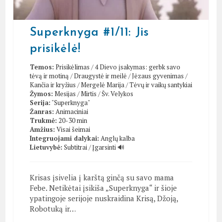
Superknyga #1/11: Jis
prisikėlė!
Temos:
Prisikėlimas
/
4 Dievo įsakymas: gerbk savo
tėvą ir motiną
/
Draugystė ir meilė
/
Jėzaus gyvenimas
/
Kančia ir kryžius
/
Mergelė Marija
/
Tėvų ir vaikų santykiai
Žymos:
Mesijas
/
Mirtis
/
Šv. Velykos
Serija:
"Superknyga"
Žanras:
Animaciniai
Trukmė:
20-30 min
Amžius:
Visai šeimai
Integruojami dalykai:
Anglų kalba
Lietuvybė:
Subtitrai
/
Įgarsinti 🔊
Krisas įsivelia į karštą ginčą su savo mama
Febe. Netikėtai įsikiša „Superknyga“ ir šioje
ypatingoje serijoje nuskraidina Krisą, Džoją,
Robotuką ir…