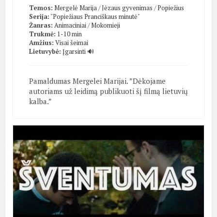
Temos:
Mergelė Marija
/
Jėzaus gyvenimas
/
Popiežius
Serija:
"Popiežiaus Pranciškaus minutė"
Žanras:
Animaciniai
/
Mokomieji
Trukmė:
1-10 min
Amžius:
Visai šeimai
Lietuvybė:
Įgarsinti 🔊
Pamaldumas Mergelei Marijai. ”Dėkojame
autoriams už leidimą publikuoti šį filmą lietuvių
kalba.”