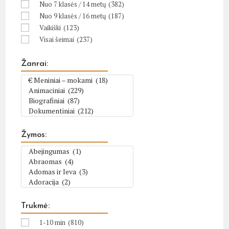
Nuo 7 klasės / 14 metų
(382)
Nuo 9 klasės / 16 metų
(187)
Vaikiški
(123)
Visai šeimai
(237)
Žanrai:
Žymos:
Trukmė:
1-10 min
(810)