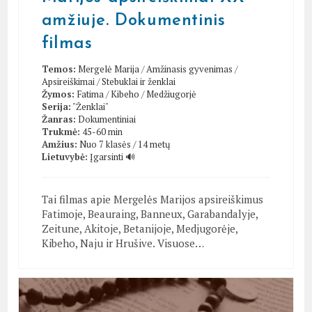
amžiuje. Dokumentinis
filmas
Temos:
Mergelė Marija
/
Amžinasis gyvenimas
/
Apsireiškimai
/
Stebuklai ir ženklai
Žymos:
Fatima
/
Kibeho
/
Medžiugorjė
Serija:
"Ženklai"
Žanras:
Dokumentiniai
Trukmė:
45-60 min
Amžius:
Nuo 7 klasės / 14 metų
Lietuvybė:
Įgarsinti 🔊
Tai filmas apie Mergelės Marijos apsireiškimus
Fatimoje, Beauraing, Banneux, Garabandalyje,
Zeitune, Akitoje, Betanijoje, Medjugorėje,
Kibeho, Naju ir Hrušive. Visuose…