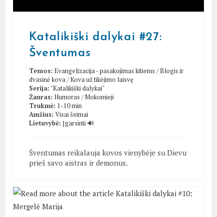
Katalikiški dalykai #27:
Šventumas
Temos:
Evangelizacija - pasakojimas kitiems
/
Blogis ir
dvasinė kova
/
Kova už tikėjimo laisvę
Serija:
"Katalikiški dalykai"
Žanras:
Humoras
/
Mokomieji
Trukmė:
1-10 min
Amžius:
Visai šeimai
Lietuvybė:
Įgarsinti 🔊
Šventumas reikalauja kovos vienybėje su Dievu
prieš savo aistras ir demonus.