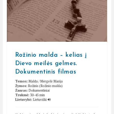
Rožinio malda – kelias į
Dievo meilės gelmes.
Dokumentinis filmas
Temos:
Malda
/
Mergelė Marija
Žymos:
Rožinis (Rožinio malda)
Žanras:
Dokumentiniai
Trukmė:
30-45 min
Lietuvybė:
Lietuviški 🔊