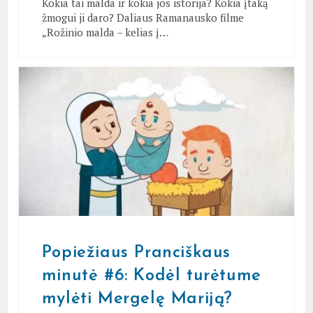
Kokia tai malda ir kokia jos istorija? Kokia įtaką
žmogui ji daro? Daliaus Ramanausko filme
„Rožinio malda – kelias į…
Popiežiaus Pranciškaus
minutė #6: Kodėl turėtume
mylėti Mergelę Mariją?