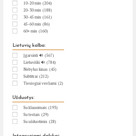
10-20 min
(204)
20-30 min
(188)
30-45 min
(161)
45-60 min
(86)
60+ min
(160)
Lietuvių kalba:
Įgarsinti 🔊
(567)
Lietuviški 🔊
(784)
Nebylus kinas
(45)
Subtitrai
(212)
Tiesiogiai verčiami
(2)
Užduotys:
Su klausimais
(193)
Su testais
(29)
Su užduotimis
(28)
Integruojami dalykai: