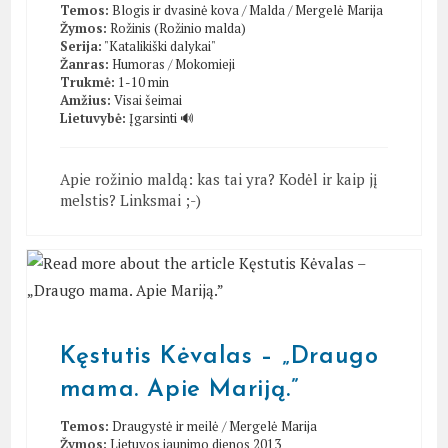
Temos:
Blogis ir dvasinė kova
/
Malda
/
Mergelė Marija
Žymos:
Rožinis (Rožinio malda)
Serija:
"Katalikiški dalykai"
Žanras:
Humoras
/
Mokomieji
Trukmė:
1-10 min
Amžius:
Visai šeimai
Lietuvybė:
Įgarsinti 🔊
Apie rožinio maldą: kas tai yra? Kodėl ir kaip jį
melstis? Linksmai ;-)
Kęstutis Kėvalas – „Draugo
mama. Apie Mariją.”
Temos:
Draugystė ir meilė
/
Mergelė Marija
Žymos:
Lietuvos jaunimo dienos 2013