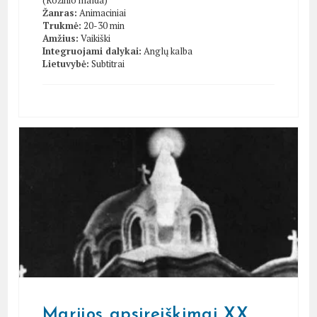
Žanras:
Animaciniai
Trukmė:
20-30 min
Amžius:
Vaikiški
Integruojami dalykai:
Anglų kalba
Lietuvybė:
Subtitrai
Marijos apsireiškimai XX