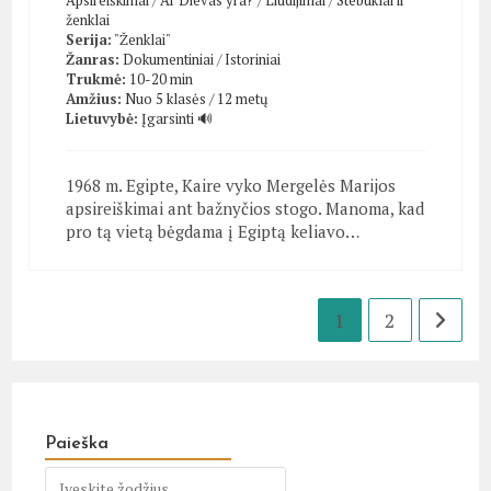
ženklai
Serija:
"Ženklai"
Žanras:
Dokumentiniai
/
Istoriniai
Trukmė:
10-20 min
Amžius:
Nuo 5 klasės / 12 metų
Lietuvybė:
Įgarsinti 🔊
1968 m. Egipte, Kaire vyko Mergelės Marijos
apsireiškimai ant bažnyčios stogo. Manoma, kad
pro tą vietą bėgdama į Egiptą keliavo…
1
2
Go to t
Paieška