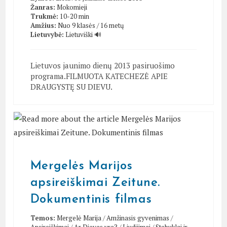
Žanras:
Mokomieji
Trukmė:
10-20 min
Amžius:
Nuo 9 klasės / 16 metų
Lietuvybė:
Lietuviški 🔊
Lietuvos jaunimo dienų 2013 pasiruošimo
programa.FILMUOTA KATECHEZĖ APIE
DRAUGYSTĘ SU DIEVU.
Mergelės Marijos
apsireiškimai Zeitune.
Dokumentinis filmas
Temos:
Mergelė Marija
/
Amžinasis gyvenimas
/
Apsireiškimai
/
Ar Dievas yra?
/
Liudijimai
/
Stebuklai ir