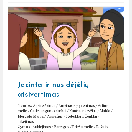
Jacinta ir nusidėjėlių
atsivertimas
Temos:
Apsireiškimai
/
Amžinasis gyvenimas
/
Artimo
meilė
/
Gailestingumo darbai
/
Kančia ir kryžius
/
Malda
/
Mergelė Marija
/
Popiežius
/
Stebuklai ir ženklai
/
Tikėjimas
Žymos:
Auklėjimas
/
Pareigos
/
Priešų meilė
/
Rožinis
(Rožinio malda)