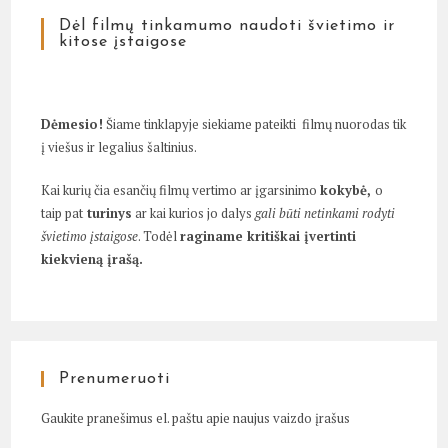
Dėl filmų tinkamumo naudoti švietimo ir
kitose įstaigose
Dėmesio!
Šiame tinklapyje siekiame pateikti filmų nuorodas tik
į viešus ir legalius šaltinius.
Kai kurių čia esančių filmų vertimo ar įgarsinimo
kokybė,
o
taip pat
turinys
ar kai kurios jo dalys
gali būti netinkami rodyti
švietimo įstaigose
. Todėl
raginame kritiškai įvertinti
kiekvieną įrašą.
Prenumeruoti
Gaukite pranešimus el. paštu apie naujus vaizdo įrašus