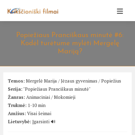
Skip
to
content
Popiežiaus Pranciškaus minutė #6:
Kodėl turėtume mylėti Mergelę
Mariją?
Temos:
Mergelė Marija
/
Jėzaus gyvenimas
/
Popiežius
Serija:
"Popiežiaus Pranciškaus minutė"
Žanras:
Animaciniai
/
Mokomieji
Trukmė:
1-10 min
Amžius:
Visai šeimai
Lietuvybė:
Įgarsinti 🔊