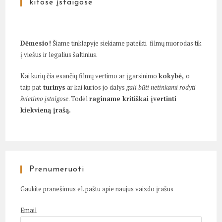
kitose įstaigose
Dėmesio!
Šiame tinklapyje siekiame pateikti filmų nuorodas tik
į viešus ir legalius šaltinius.
Kai kurių čia esančių filmų vertimo ar įgarsinimo
kokybė,
o
taip pat
turinys
ar kai kurios jo dalys
gali būti netinkami rodyti
švietimo įstaigose
. Todėl
raginame kritiškai įvertinti
kiekvieną įrašą.
Prenumeruoti
Gaukite pranešimus el. paštu apie naujus vaizdo įrašus
Email