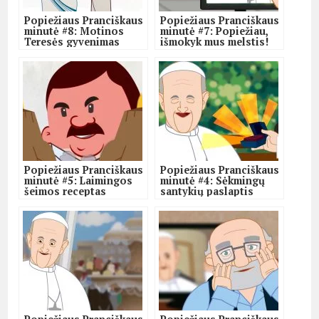
Popiežiaus Pranciškaus
Popiežiaus Pranciškaus
minutė #8: Motinos
minutė #7: Popiežiau,
Teresės gyvenimas
išmokyk mus melstis!
Popiežiaus Pranciškaus
Popiežiaus Pranciškaus
minutė #5: Laimingos
minutė #4: Sėkmingų
šeimos receptas
santykių paslaptis