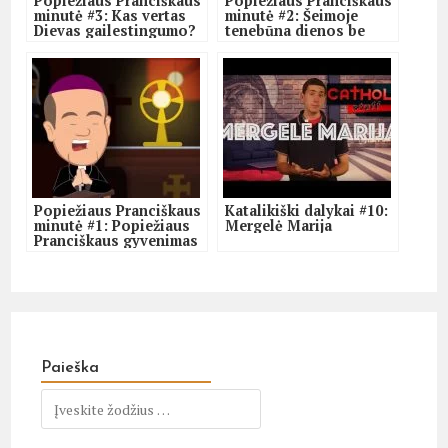
Popiežiaus Pranciškaus
Popiežiaus Pranciškaus
minutė #3: Kas vertas
minutė #2: Šeimoje
Dievas gailestingumo?
tenebūna dienos be
atleidimo
Popiežiaus Pranciškaus
Katalikiški dalykai #10:
minutė #1: Popiežiaus
Mergelė Marija
Pranciškaus gyvenimas
Paieška