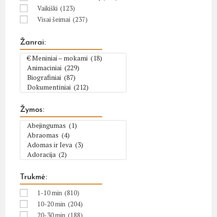
Vaikiški
(123)
Visai šeimai
(237)
Žanrai:
Žymos:
Trukmė:
1-10 min
(810)
10-20 min
(204)
20-30 min
(188)