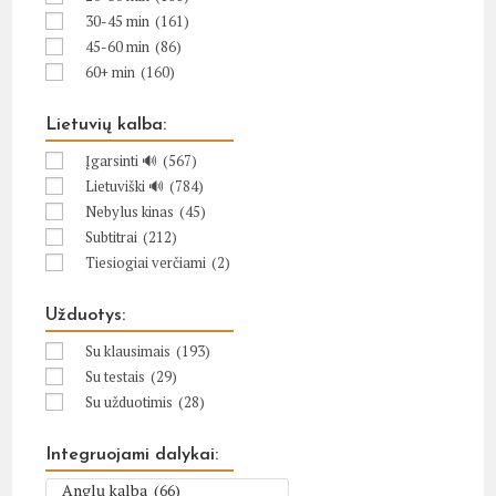
30-45 min
(161)
45-60 min
(86)
60+ min
(160)
Lietuvių kalba:
Įgarsinti 🔊
(567)
Lietuviški 🔊
(784)
Nebylus kinas
(45)
Subtitrai
(212)
Tiesiogiai verčiami
(2)
Užduotys:
Su klausimais
(193)
Su testais
(29)
Su užduotimis
(28)
Integruojami dalykai: