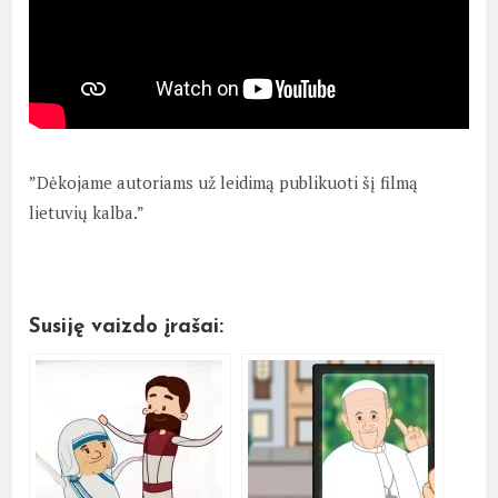
”Dėkojame autoriams už leidimą publikuoti šį filmą
lietuvių kalba.”
Susiję vaizdo įrašai: