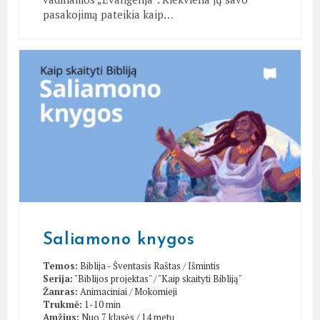
pasakojimą pateikia kaip…
Saliamono knygos
Temos:
Biblija - Šventasis Raštas
/
Išmintis
Serija:
"Biblijos projektas"
/
"Kaip skaityti Bibliją"
Žanras:
Animaciniai
/
Mokomieji
Trukmė:
1-10 min
Amžius:
Nuo 7 klasės / 14 metų