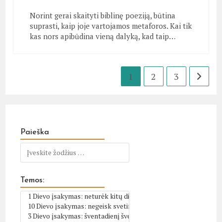
Norint gerai skaityti biblinę poeziją, būtina
suprasti, kaip joje vartojamos metaforos. Kai tik
kas nors apibūdina vieną dalyką, kad taip…
1
2
3
Go to t
Paieška
Temos: