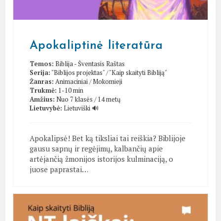
Apokaliptinė literatūra
Temos:
Biblija - Šventasis Raštas
Serija:
"Biblijos projektas"
/
"Kaip skaityti Bibliją"
Žanras:
Animaciniai
/
Mokomieji
Trukmė:
1-10 min
Amžius:
Nuo 7 klasės / 14 metų
Lietuvybė:
Lietuviški 🔊
Apokalipsė! Bet ką tiksliai tai reiškia? Biblijoje
gausu sapnų ir regėjimų, kalbančių apie
artėjančią žmonijos istorijos kulminaciją, o
juose paprastai…