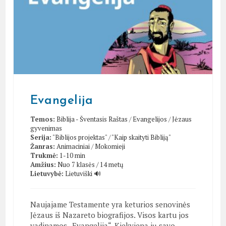
Evangelija
Temos:
Biblija - Šventasis Raštas
/
Evangelijos
/
Jėzaus
gyvenimas
Serija:
"Biblijos projektas"
/
"Kaip skaityti Bibliją"
Žanras:
Animaciniai
/
Mokomieji
Trukmė:
1-10 min
Amžius:
Nuo 7 klasės / 14 metų
Lietuvybė:
Lietuviški 🔊
Naujajame Testamente yra keturios senovinės
Jėzaus iš Nazareto biografijos. Visos kartu jos
vadinamos „Evangelija“. Kiekviena jų savo