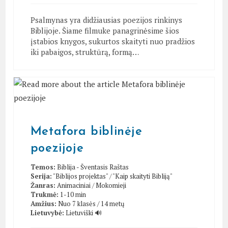
Psalmynas yra didžiausias poezijos rinkinys
Biblijoje. Šiame filmuke panagrinėsime šios
įstabios knygos, sukurtos skaityti nuo pradžios
iki pabaigos, struktūrą, formą…
Metafora biblinėje
poezijoje
Temos:
Biblija - Šventasis Raštas
Serija:
"Biblijos projektas"
/
"Kaip skaityti Bibliją"
Žanras:
Animaciniai
/
Mokomieji
Trukmė:
1-10 min
Amžius:
Nuo 7 klasės / 14 metų
Lietuvybė:
Lietuviški 🔊