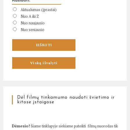
Rūšiuoti:
Aktualumas (įprastai)
Nuo A iki Ž
Nuo naujausio
Nuo seniausio
Dėl filmų tinkamumo naudoti švietimo ir
kitose įstaigose
Dėmesio!
Šiame tinklapyje siekiame pateikti filmų nuorodas tik