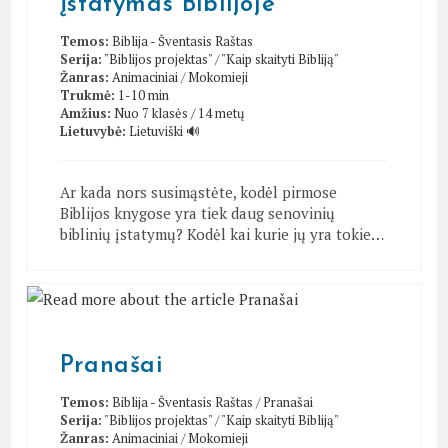
Įstatymas Biblijoje
Temos:
Biblija - Šventasis Raštas
Serija:
"Biblijos projektas"
/
"Kaip skaityti Bibliją"
Žanras:
Animaciniai
/
Mokomieji
Trukmė:
1-10 min
Amžius:
Nuo 7 klasės / 14 metų
Lietuvybė:
Lietuviški 🔊
Ar kada nors susimąstėte, kodėl pirmose
Biblijos knygose yra tiek daug senovinių
biblinių įstatymų? Kodėl kai kurie jų yra tokie…
Pranašai
Temos:
Biblija - Šventasis Raštas
/
Pranašai
Serija:
"Biblijos projektas"
/
"Kaip skaityti Bibliją"
Žanras:
Animaciniai
/
Mokomieji