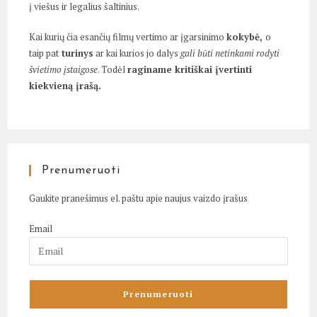
į viešus ir legalius šaltinius.
Kai kurių čia esančių filmų vertimo ar įgarsinimo
kokybė,
o
taip pat
turinys
ar kai kurios jo dalys
gali būti netinkami rodyti
švietimo įstaigose
. Todėl
raginame kritiškai įvertinti
kiekvieną įrašą.
Prenumeruoti
Gaukite pranešimus el. paštu apie naujus vaizdo įrašus
Email