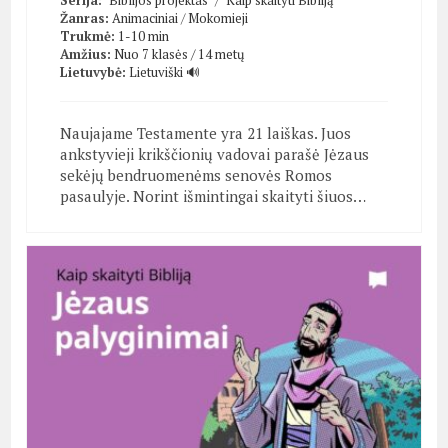
Serija:
"Biblijos projektas"
/
"Kaip skaityti Bibliją"
Žanras:
Animaciniai
/
Mokomieji
Trukmė:
1-10 min
Amžius:
Nuo 7 klasės / 14 metų
Lietuvybė:
Lietuviški 🔊
Naujajame Testamente yra 21 laiškas. Juos
ankstyvieji krikščionių vadovai parašė Jėzaus
sekėjų bendruomenėms senovės Romos
pasaulyje. Norint išmintingai skaityti šiuos…