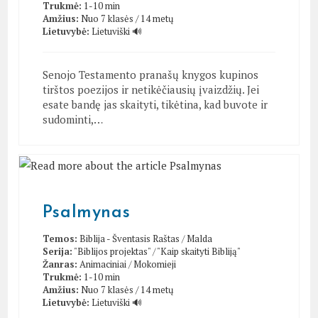
Trukmė:
1-10 min
Amžius:
Nuo 7 klasės / 14 metų
Lietuvybė:
Lietuviški 🔊
Senojo Testamento pranašų knygos kupinos
tirštos poezijos ir netikėčiausių įvaizdžių. Jei
esate bandę jas skaityti, tikėtina, kad buvote ir
sudominti,…
Psalmynas
Temos:
Biblija - Šventasis Raštas
/
Malda
Serija:
"Biblijos projektas"
/
"Kaip skaityti Bibliją"
Žanras:
Animaciniai
/
Mokomieji
Trukmė:
1-10 min
Amžius:
Nuo 7 klasės / 14 metų
Lietuvybė:
Lietuviški 🔊