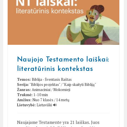
Naujojo Testamento laiškai:
literatūrinis kontekstas
Temos:
Biblija - Šventasis Raštas
Serija:
"Biblijos projektas"
/
"Kaip skaityti Bibliją"
Žanras:
Animaciniai
/
Mokomieji
Trukmė:
1-10 min
Amžius:
Nuo 7 klasės / 14 metų
Lietuvybė:
Lietuviški 🔊
Naujajame Testamente yra 21 laiškas. Juos