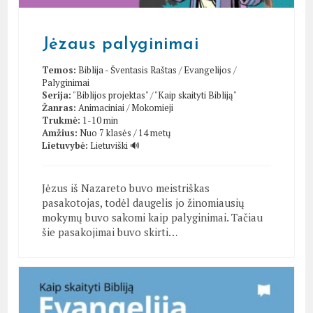
Jėzaus palyginimai
Temos:
Biblija - Šventasis Raštas
/
Evangelijos
/
Palyginimai
Serija:
"Biblijos projektas"
/
"Kaip skaityti Bibliją"
Žanras:
Animaciniai
/
Mokomieji
Trukmė:
1-10 min
Amžius:
Nuo 7 klasės / 14 metų
Lietuvybė:
Lietuviški 🔊
Jėzus iš Nazareto buvo meistriškas
pasakotojas, todėl daugelis jo žinomiausių
mokymų buvo sakomi kaip palyginimai. Tačiau
šie pasakojimai buvo skirti…