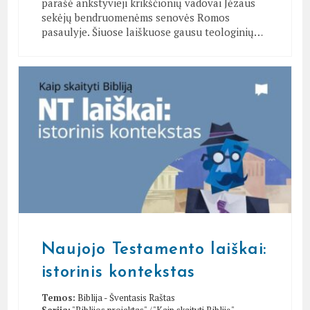
parašė ankstyvieji krikščionių vadovai Jėzaus
sekėjų bendruomenėms senovės Romos
pasaulyje. Šiuose laiškuose gausu teologinių…
Naujojo Testamento laiškai:
istorinis kontekstas
Temos:
Biblija - Šventasis Raštas