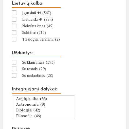
Lietuvių kalba:
Įgarsinti 🔊
(567)
Lietuviški 🔊
(784)
Nebylus kinas
(45)
Subtitrai
(212)
Tiesiogiai verčiami
(2)
Užduotys:
Su klausimais
(193)
Su testais
(29)
Su užduotimis
(28)
Integruojami dalykai: