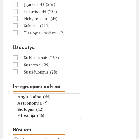
Įgarsinti 🔊
(567)
Lietuviški 🔊
(784)
Nebylus kinas
(45)
Subtitrai
(212)
Tiesiogiai verčiami
(2)
Užduotys:
Su klausimais
(193)
Su testais
(29)
Su užduotimis
(28)
Integruojami dalykai:
Rūšiuoti: