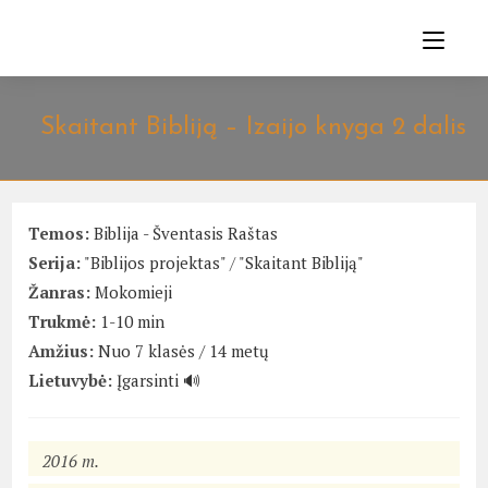
Skip
to
content
Skaitant Bibliją – Izaijo knyga 2 dalis
Temos:
Biblija - Šventasis Raštas
Serija:
"Biblijos projektas"
/
"Skaitant Bibliją"
Žanras:
Mokomieji
Trukmė:
1-10 min
Amžius:
Nuo 7 klasės / 14 metų
Lietuvybė:
Įgarsinti 🔊
2016 m.