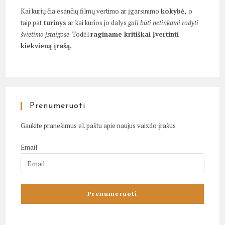
Kai kurių čia esančių filmų vertimo ar įgarsinimo
kokybė,
o
taip pat
turinys
ar kai kurios jo dalys
gali būti netinkami rodyti
švietimo įstaigose
. Todėl
raginame kritiškai įvertinti
kiekvieną įrašą.
Prenumeruoti
Gaukite pranešimus el. paštu apie naujus vaizdo įrašus
Email