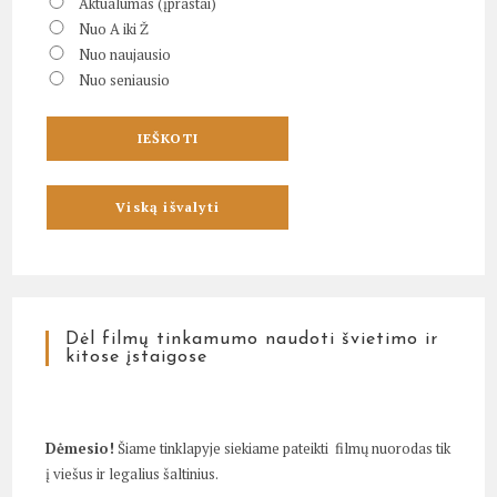
Aktualumas (įprastai)
Nuo A iki Ž
Nuo naujausio
Nuo seniausio
Dėl filmų tinkamumo naudoti švietimo ir
kitose įstaigose
Dėmesio!
Šiame tinklapyje siekiame pateikti filmų nuorodas tik
į viešus ir legalius šaltinius.