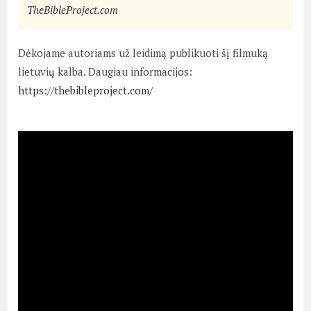
TheBibleProject.com
Dėkojame autoriams už leidimą publikuoti šį filmuką
lietuvių kalba. Daugiau informacijos:
https://thebibleproject.com/