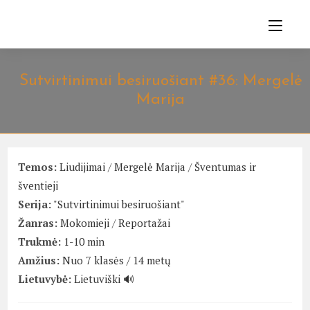
Skip
to
content
Sutvirtinimui besiruošiant #36: Mergelė
Marija
Temos:
Liudijimai
/
Mergelė Marija
/
Šventumas ir
šventieji
Serija:
"Sutvirtinimui besiruošiant"
Žanras:
Mokomieji
/
Reportažai
Trukmė:
1-10 min
Amžius:
Nuo 7 klasės / 14 metų
Lietuvybė:
Lietuviški 🔊