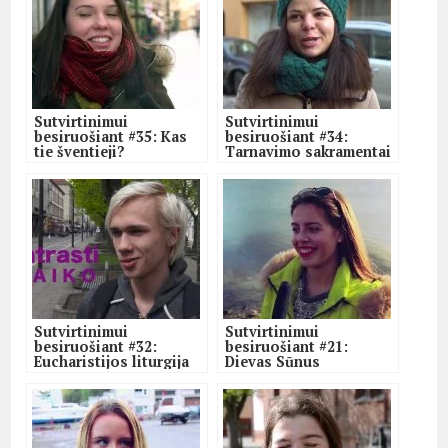
Sutvirtinimui
Sutvirtinimui
besiruošiant #35: Kas
besiruošiant #34:
tie šventieji?
Tarnavimo sakramentai
Sutvirtinimui
Sutvirtinimui
besiruošiant #32:
besiruošiant #21:
Eucharistijos liturgija
Dievas Sūnus