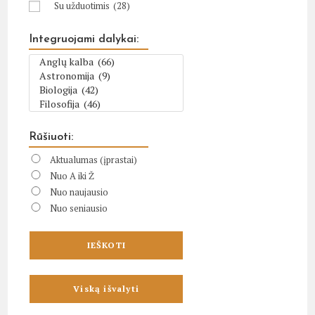
Su užduotimis
(28)
Integruojami dalykai:
Rūšiuoti:
Aktualumas (įprastai)
Nuo A iki Ž
Nuo naujausio
Nuo seniausio