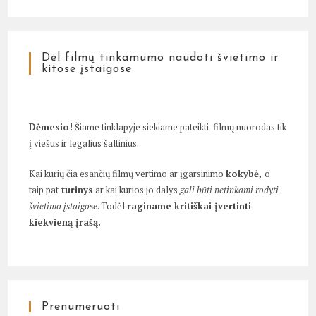
Dėl filmų tinkamumo naudoti švietimo ir
kitose įstaigose
Dėmesio!
Šiame tinklapyje siekiame pateikti filmų nuorodas tik
į viešus ir legalius šaltinius.
Kai kurių čia esančių filmų vertimo ar įgarsinimo
kokybė,
o
taip pat
turinys
ar kai kurios jo dalys
gali būti netinkami rodyti
švietimo įstaigose
. Todėl
raginame kritiškai įvertinti
kiekvieną įrašą.
Prenumeruoti