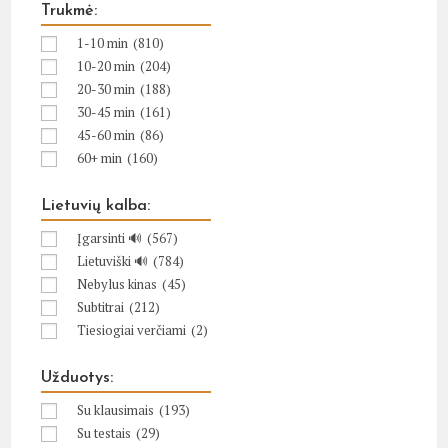
Trukmė:
1-10 min
(810)
10-20 min
(204)
20-30 min
(188)
30-45 min
(161)
45-60 min
(86)
60+ min
(160)
Lietuvių kalba:
Įgarsinti 🔊
(567)
Lietuviški 🔊
(784)
Nebylus kinas
(45)
Subtitrai
(212)
Tiesiogiai verčiami
(2)
Užduotys:
Su klausimais
(193)
Su testais
(29)