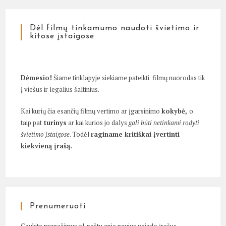
Dėl filmų tinkamumo naudoti švietimo ir
kitose įstaigose
Dėmesio!
Šiame tinklapyje siekiame pateikti filmų nuorodas tik
į viešus ir legalius šaltinius.
Kai kurių čia esančių filmų vertimo ar įgarsinimo
kokybė,
o
taip pat
turinys
ar kai kurios jo dalys
gali būti netinkami rodyti
švietimo įstaigose
. Todėl
raginame kritiškai įvertinti
kiekvieną įrašą.
Prenumeruoti
Gaukite pranešimus el. paštu apie naujus vaizdo įrašus