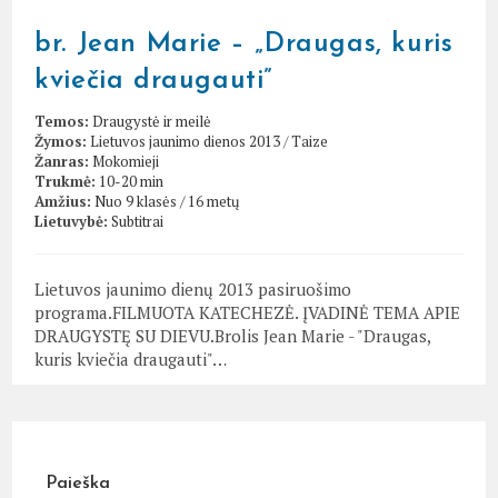
br. Jean Marie – „Draugas, kuris
kviečia draugauti”
Temos:
Draugystė ir meilė
Žymos:
Lietuvos jaunimo dienos 2013
/
Taize
Žanras:
Mokomieji
Trukmė:
10-20 min
Amžius:
Nuo 9 klasės / 16 metų
Lietuvybė:
Subtitrai
Lietuvos jaunimo dienų 2013 pasiruošimo
programa.FILMUOTA KATECHEZĖ. ĮVADINĖ TEMA APIE
DRAUGYSTĘ SU DIEVU.Brolis Jean Marie - "Draugas,
kuris kviečia draugauti"…
Paieška