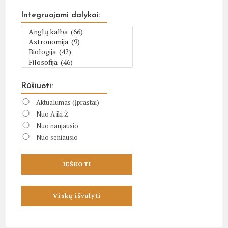
Integruojami dalykai:
Rūšiuoti:
Aktualumas (įprastai)
Nuo A iki Ž
Nuo naujausio
Nuo seniausio