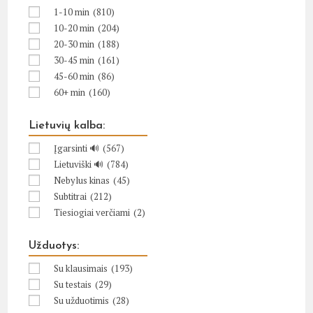
1-10 min
(810)
10-20 min
(204)
20-30 min
(188)
30-45 min
(161)
45-60 min
(86)
60+ min
(160)
Lietuvių kalba:
Įgarsinti 🔊
(567)
Lietuviški 🔊
(784)
Nebylus kinas
(45)
Subtitrai
(212)
Tiesiogiai verčiami
(2)
Užduotys:
Su klausimais
(193)
Su testais
(29)
Su užduotimis
(28)