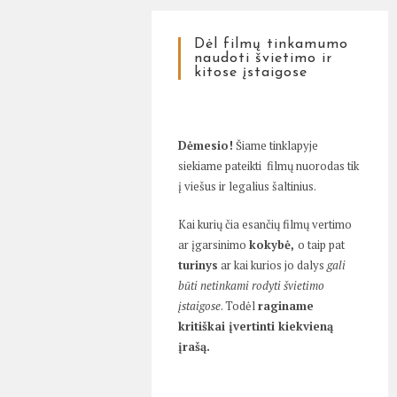
Dėl filmų tinkamumo
naudoti švietimo ir
kitose įstaigose
Dėmesio!
Šiame tinklapyje
siekiame pateikti filmų nuorodas tik
į viešus ir legalius šaltinius.
Kai kurių čia esančių filmų vertimo
ar įgarsinimo
kokybė,
o taip pat
turinys
ar kai kurios jo dalys
gali
būti netinkami rodyti švietimo
įstaigose
. Todėl
raginame
kritiškai įvertinti kiekvieną
įrašą.