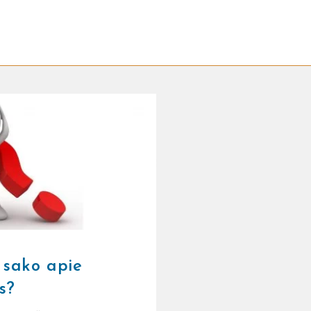
a sako apie
s?