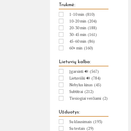
Trukmė:
1-10 min
(810)
10-20 min
(204)
20-30 min
(188)
30-45 min
(161)
45-60 min
(86)
60+ min
(160)
Lietuvių kalba:
Įgarsinti 🔊
(567)
Lietuviški 🔊
(784)
Nebylus kinas
(45)
Subtitrai
(212)
Tiesiogiai verčiami
(2)
Užduotys:
Su klausimais
(193)
Su testais
(29)