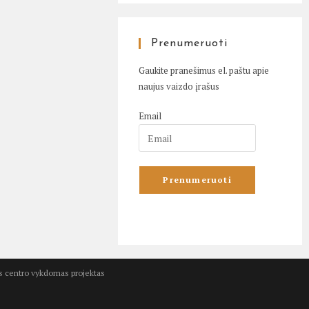
Prenumeruoti
Gaukite pranešimus el. paštu apie
naujus vaizdo įrašus
Email
kos centro vykdomas projektas