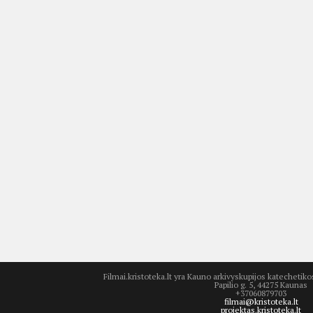
Filmai.kristoteka.lt yra Kauno arkivyskupijos katecheti
Papilio g. 5, 44275 Kaunas
+37060879703
filmai@kristoteka.lt
projektas.kristoteka.lt