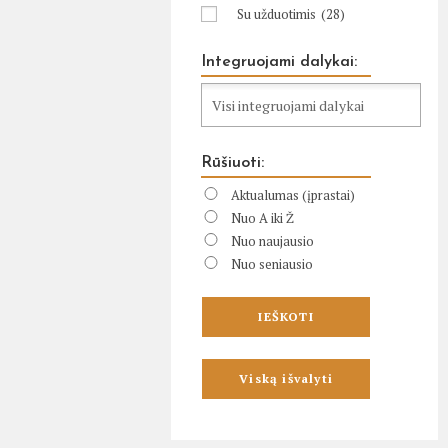
Su užduotimis
(28)
Integruojami dalykai:
Rūšiuoti:
Aktualumas (įprastai)
Nuo A iki Ž
Nuo naujausio
Nuo seniausio