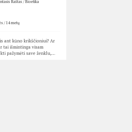
entasis Raštas
/
Bioetika
ės / 14 metų
tis ant kūno krikščioniui? Ar
r tai išmintinga visam
lkti pažymėti save ženklu,…