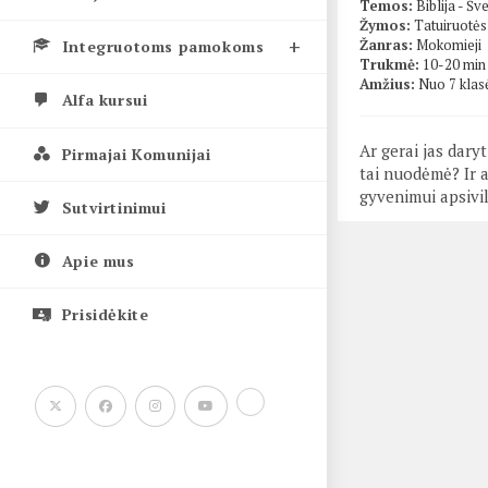
Temos:
Biblija - Šv
Žymos:
Tatuiruotės
Žanras:
Mokomieji
Integruotoms pamokoms
Trukmė:
10-20 min
Amžius:
Nuo 7 klas
Alfa kursui
Ar gerai jas dary
Pirmajai Komunijai
tai nuodėmė? Ir a
gyvenimui apsivi
Sutvirtinimui
Apie mus
Prisidėkite