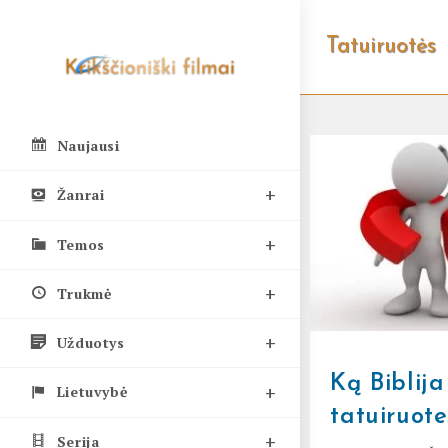
Skip
to
Tatuiruotės
content
Naujausi
Žanrai
Temos
Trukmė
Užduotys
Ką Biblij
Lietuvybė
tatuiruote
Serija