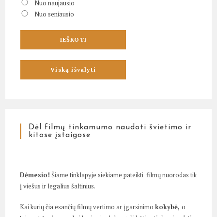
Nuo naujausio
Nuo seniausio
Dėl filmų tinkamumo naudoti švietimo ir
kitose įstaigose
Dėmesio!
Šiame tinklapyje siekiame pateikti filmų nuorodas tik
į viešus ir legalius šaltinius.
Kai kurių čia esančių filmų vertimo ar įgarsinimo
kokybė,
o