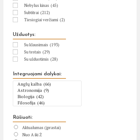
Nebylus kinas
(45)
Subtitrai
(212)
Tiesiogiai verčiami
(2)
Užduotys:
Su klausimais
(193)
Su testais
(29)
Su užduotimis
(28)
Integruojami dalykai:
Rūšiuoti:
Aktualumas (įprastai)
Nuo A iki Ž