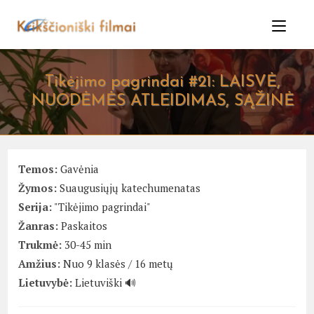
Skip
to
content
Tikėjimo pagrindai #21: LAISVĖ,
NUODĖMĖS ATLEIDIMAS, SĄŽINĖ
Temos:
Gavėnia
Žymos:
Suaugusiųjų katechumenatas
Serija:
"Tikėjimo pagrindai"
Žanras:
Paskaitos
Trukmė:
30-45 min
Amžius:
Nuo 9 klasės / 16 metų
Lietuvybė:
Lietuviški 🔊