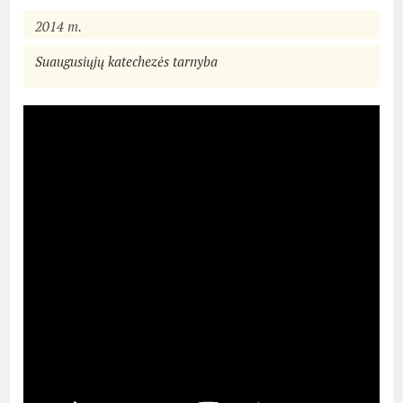
2014 m.
Suaugusiųjų katechezės tarnyba