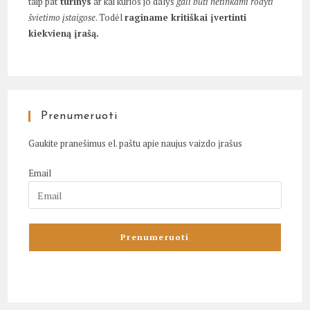
taip pat
turinys
ar kai kurios jo dalys
gali būti netinkami rodyti
švietimo įstaigose
. Todėl
raginame kritiškai įvertinti
kiekvieną įrašą.
Prenumeruoti
Gaukite pranešimus el. paštu apie naujus vaizdo įrašus
Email