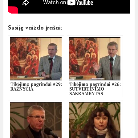
Susiję vaizdo įrašai:
Tikėjimo pagrindai #29:
Tikėjimo pagrindai #26:
BAŽNYČIA
SUTVIRTINIMO
SAKRAMENTAS