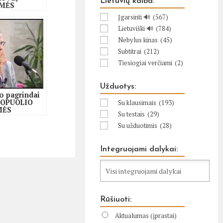
Lietuvių kalba:
MĖS
IMAS,
Įgarsinti 🔊
(567)
Ė
Lietuviški 🔊
(784)
Nebylus kinas
(45)
Subtitrai
(212)
Tiesiogiai verčiami
(2)
Užduotys:
o pagrindai
UOPUOLIO
Su klausimais
(193)
MĖS
Su testais
(29)
UMUI IR
IŠKUMUI
Su užduotimis
(28)
Integruojami dalykai:
Rūšiuoti:
Aktualumas (įprastai)