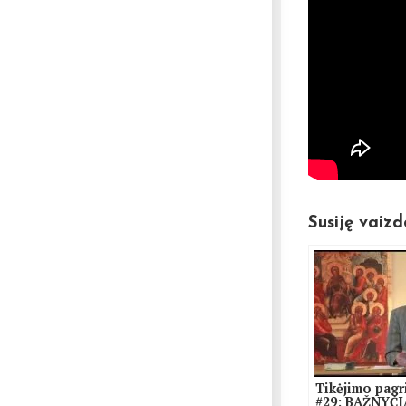
Susiję vaizd
Tikėjimo pagr
#29: BAŽNYČI