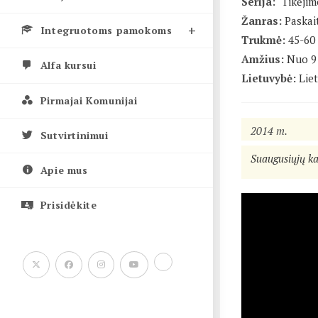
Serija:
"Tikėjim
Žanras:
Paskai
Integruotoms pamokoms
Trukmė:
45-60
Amžius:
Nuo 9 
Alfa kursui
Lietuvybė:
Lie
Pirmajai Komunijai
2014 m.
Sutvirtinimui
Suaugusiųjų k
Apie mus
Prisidėkite