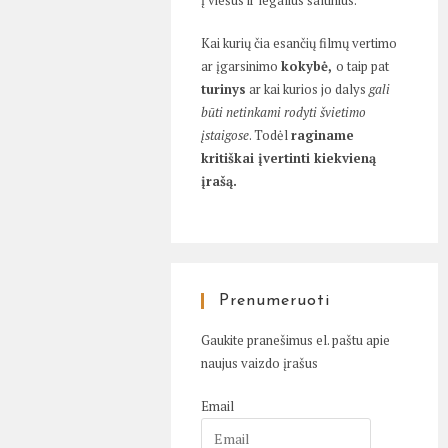
į viešus ir legalius šaltinius.
Kai kurių čia esančių filmų vertimo
ar įgarsinimo
kokybė,
o taip pat
turinys
ar kai kurios jo dalys
gali
būti netinkami rodyti švietimo
įstaigose
. Todėl
raginame
kritiškai įvertinti kiekvieną
įrašą.
Prenumeruoti
Gaukite pranešimus el. paštu apie
naujus vaizdo įrašus
Email