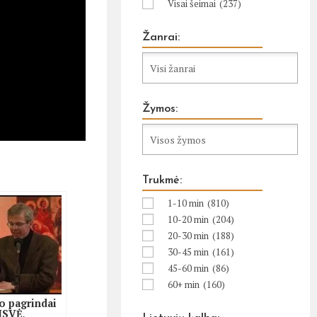
Visai šeimai
(237)
Žanrai:
Žymos:
Trukmė:
1-10 min
(810)
10-20 min
(204)
20-30 min
(188)
30-45 min
(161)
45-60 min
(86)
60+ min
(160)
o pagrindai
ISVĖ,