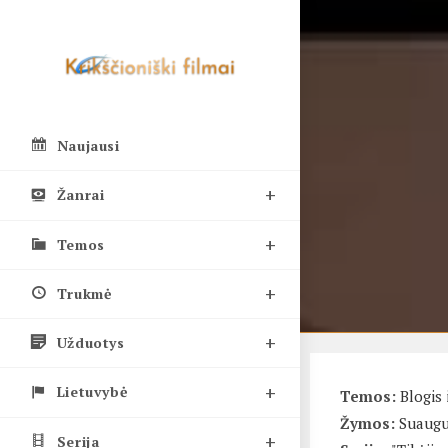
Skip
to
content
Naujausi
Žanrai
Temos
Trukmė
Užduotys
Lietuvybė
Temos:
Blogis 
Žymos:
Suaugu
Serija