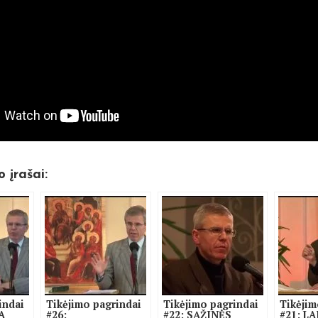
o įrašai:
indai
Tikėjimo pagrindai
Tikėjimo pagrindai
Tikėjim
A
#26:
#22: SĄŽINĖS
#21: LA