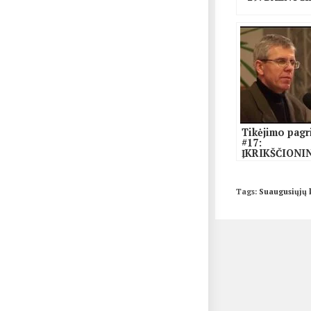
Tikėjimo pagr
#17:
ĮKRIKŠČIONI
SAKRAMENTA
Tags
:
Suaugusiųjų