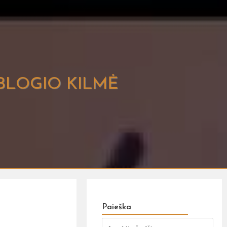
4: BLOGIO KILMĖ
Paieška