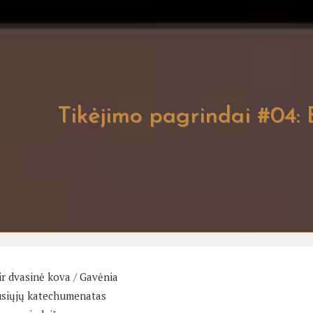
Tikėjimo pagrindai #0
ir dvasinė kova
/
Gavėnia
siųjų katechumenatas