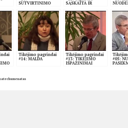
SUTVIRTINIMO
SĄSKAITA IR
NUODĖ
SAKRAMENTAS
SUTAIKINIMO
ATLEID
SAKRAMENTAS
SĄŽIN
indai
Tikėjimo pagrindai
Tikėjimo pagrindai
Tikėjim
#14: MALDA
#13: TIKĖJIMO
#05: N
NIMO
IŠPAŽINIMAI
PASEK
I
VYRIŠK
MOTER
 katechumenatas