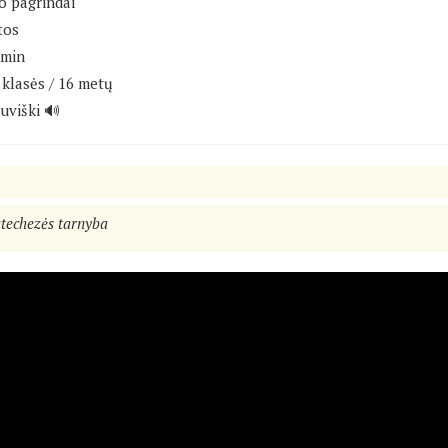
o pagrindai"
tos
 min
klasės / 16 metų
tuviški 🔊
atechezės tarnyba