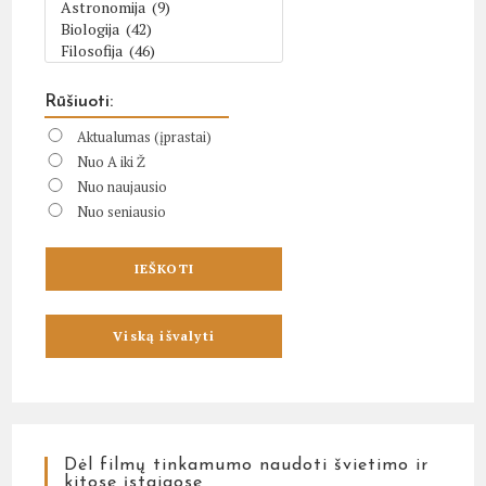
Rūšiuoti:
Aktualumas (įprastai)
Nuo A iki Ž
Nuo naujausio
Nuo seniausio
Dėl filmų tinkamumo naudoti švietimo ir
kitose įstaigose