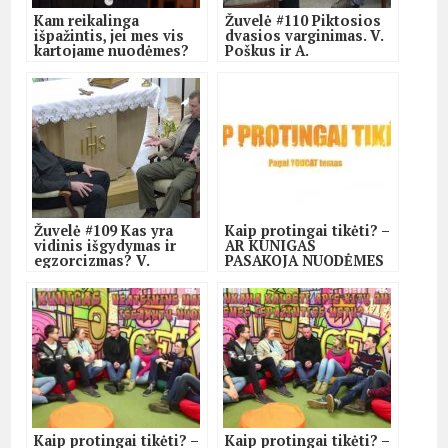
Kam reikalinga
Žuvelė #110 Piktosios
išpažintis, jei mes vis
dvasios varginimas. V.
kartojame nuodėmes?
Poškus ir A.
Eugenijus Markovas SJ
Valkauskas.
Žuvelė #109 Kas yra
Kaip protingai tikėti? –
vidinis išgydymas ir
AR KUNIGAS
egzorcizmas? V.
PASAKOJA NUODĖMES
Poškus ir A.
KITIEMS?
Valkauskas.
Kaip protingai tikėti? –
Kaip protingai tikėti? –