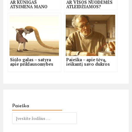
AR KUNIGAS
AR VISOS NUODĖMĖS
ATSIMENA MANO
ATLEIDŽIAMOS?
NUODĖMES?
Siūlo galas – satyra
Paieška – apie tėvą,
apie priklausomybes
ieškantį savo dukros
Paieška