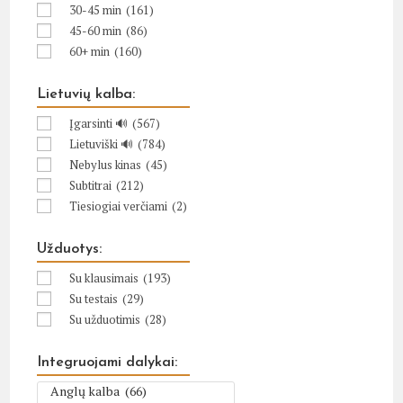
30-45 min
(161)
45-60 min
(86)
60+ min
(160)
Lietuvių kalba:
Įgarsinti 🔊
(567)
Lietuviški 🔊
(784)
Nebylus kinas
(45)
Subtitrai
(212)
Tiesiogiai verčiami
(2)
Užduotys:
Su klausimais
(193)
Su testais
(29)
Su užduotimis
(28)
Integruojami dalykai: