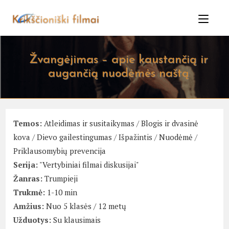
Skip
to
content
Žvangėjimas – apie kaustančią ir
augančią nuodėmės naštą
Temos:
Atleidimas ir susitaikymas
/
Blogis ir dvasinė
kova
/
Dievo gailestingumas
/
Išpažintis
/
Nuodėmė
/
Priklausomybių prevencija
Serija:
"Vertybiniai filmai diskusijai"
Žanras:
Trumpieji
Trukmė:
1-10 min
Amžius:
Nuo 5 klasės / 12 metų
Užduotys:
Su klausimais