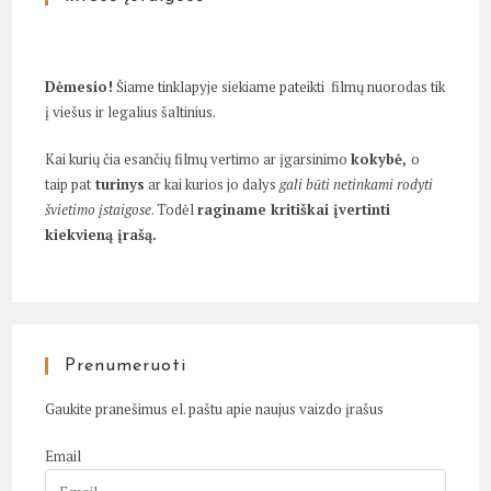
Dėmesio!
Šiame tinklapyje siekiame pateikti filmų nuorodas tik
į viešus ir legalius šaltinius.
Kai kurių čia esančių filmų vertimo ar įgarsinimo
kokybė,
o
taip pat
turinys
ar kai kurios jo dalys
gali būti netinkami rodyti
švietimo įstaigose
. Todėl
raginame kritiškai įvertinti
kiekvieną įrašą.
Prenumeruoti
Gaukite pranešimus el. paštu apie naujus vaizdo įrašus
Email