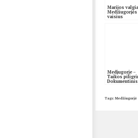
Marijos valgia
Medžiugorjės
vaisius
Medjugorje –
Taikos piligri
Dokumentinis
filmas
Tags
:
Medžiugorjė