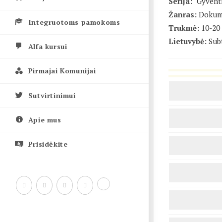
Serija:
"Gyventi
Žanras:
Dokum
Integruotoms pamokoms
Trukmė:
10-20
Lietuvybė:
Subt
Alfa kursui
Pirmajai Komunijai
Sutvirtinimui
Apie mus
Prisidėkite