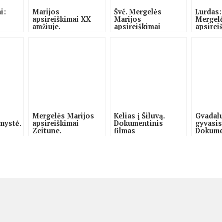
i:
Marijos
Švč. Mergelės
Lurdas:
apsireiškimai XX
Marijos
Mergel
amžiuje.
apsireiškimai
apsirei
Dokumentinis
Fatimoje
filmas
Mergelės Marijos
Kelias į Šiluvą.
Gvadal
mystė.
apsireiškimai
Dokumentinis
gyvasis
Zeitune.
filmas
Dokume
Dokumentinis
ištrauk
filmas