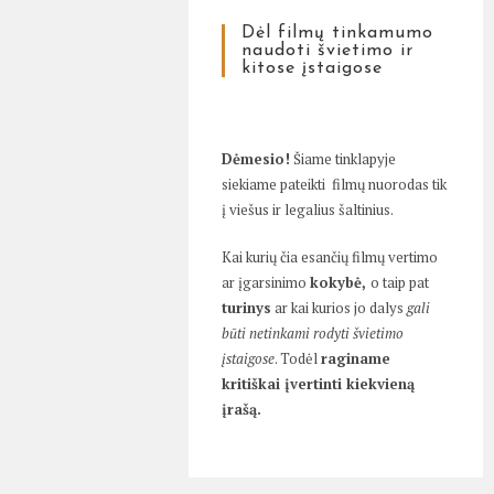
Dėl filmų tinkamumo
naudoti švietimo ir
kitose įstaigose
Dėmesio!
Šiame tinklapyje
siekiame pateikti filmų nuorodas tik
į viešus ir legalius šaltinius.
Kai kurių čia esančių filmų vertimo
ar įgarsinimo
kokybė,
o taip pat
turinys
ar kai kurios jo dalys
gali
būti netinkami rodyti švietimo
įstaigose
. Todėl
raginame
kritiškai įvertinti kiekvieną
įrašą.