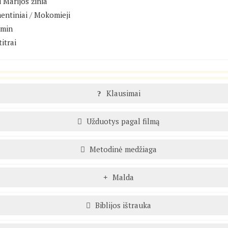
 Marijos žinia"
entiniai
/
Mokomieji
 min
itrai
Klausimai
Užduotys pagal filmą
Metodinė medžiaga
Malda
Biblijos ištrauka