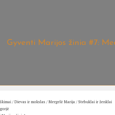
Gyventi Marijos žinia #7: Me
iškimai
/
Dievas ir mokslas
/
Mergelė Marija
/
Stebuklai ir ženklai
gorjė