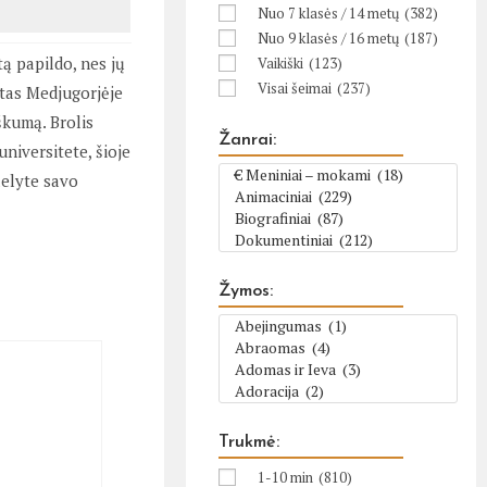
Nuo 7 klasės / 14 metų
(382)
Nuo 9 klasės / 16 metų
(187)
tą papildo, nes jų
Vaikiški
(123)
Visai šeimai
(237)
otas Medjugorjėje
iškumą. Brolis
Žanrai:
niversitete, šioje
lelyte savo
Žymos:
Trukmė:
1-10 min
(810)