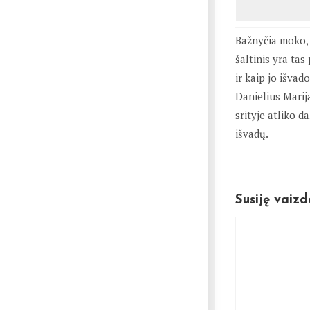
Bažnyčia moko, k
šaltinis yra ta
ir kaip jo išvad
Danielius Marij
srityje atliko d
išvadų.
Susiję vaizd