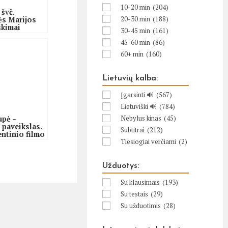
10-20 min
(204)
 švč.
20-30 min
(188)
ės Marijos
škimai
30-45 min
(161)
45-60 min
(86)
60+ min
(160)
Lietuvių kalba:
Įgarsinti 🔊
(567)
Lietuviški 🔊
(784)
Nebylus kinas
(45)
upė –
 paveikslas.
Subtitrai
(212)
ntinio filmo
os
Tiesiogiai verčiami
(2)
Užduotys:
Su klausimais
(193)
Su testais
(29)
Su užduotimis
(28)