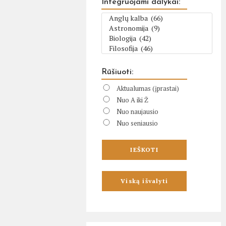
Integruojami dalykai:
Rūšiuoti:
Aktualumas (įprastai)
Nuo A iki Ž
Nuo naujausio
Nuo seniausio