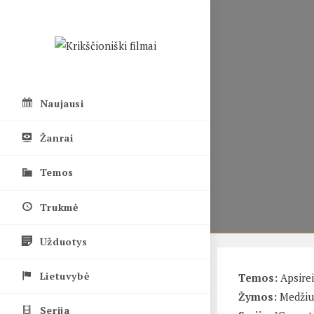
Skip
to
content
Naujausi
Žanrai
Temos
Trukmė
Užduotys
Lietuvybė
Temos:
Apsire
Žymos:
Medžiu
Serija