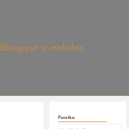
džiugorjė ir mokslas
Paieška