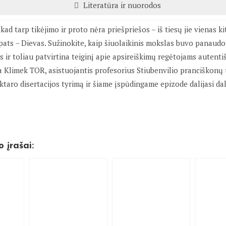
Literatūra ir nuorodos
ad tarp tikėjimo ir proto nėra priešpriešos – iš tiesų jie vienas ki
s pats – Dievas. Sužinokite, kaip šiuolaikinis mokslas buvo panaud
os ir toliau patvirtina teiginį apie apsireiškimų regėtojams autent
a Klimek TOR, asistuojantis profesorius Stiubenvilio pranciškonų u
aktaro disertacijos tyrimą ir šiame įspūdingame epizode dalijasi da
o įrašai: