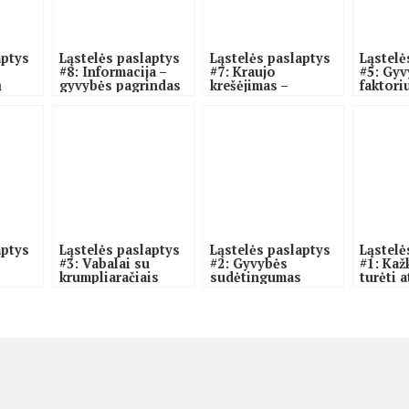
aptys
Ląstelės paslaptys
Ląstelės paslaptys
Ląstelė
#8: Informacija –
#7: Kraujo
#5: Gyv
ų
gyvybės pagrindas
krešėjimas –
faktori
organizmo
skubiosios
pagalbos sistema
aptys
Ląstelės paslaptys
Ląstelės paslaptys
Ląstelė
#3: Vabalai su
#2: Gyvybės
#1: Kaž
krumpliaračiais
sudėtingumas
turėti 