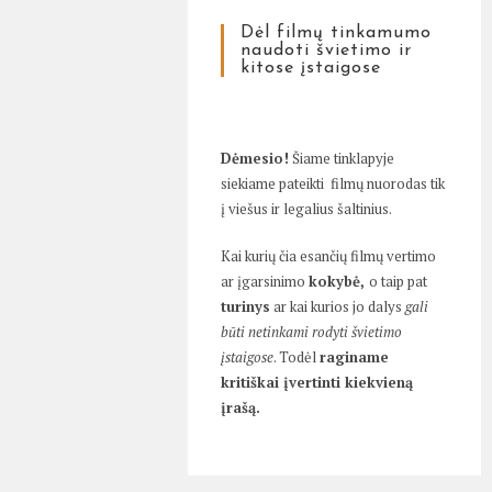
Dėl filmų tinkamumo
naudoti švietimo ir
kitose įstaigose
Dėmesio!
Šiame tinklapyje
siekiame pateikti filmų nuorodas tik
į viešus ir legalius šaltinius.
Kai kurių čia esančių filmų vertimo
ar įgarsinimo
kokybė,
o taip pat
turinys
ar kai kurios jo dalys
gali
būti netinkami rodyti švietimo
įstaigose
. Todėl
raginame
kritiškai įvertinti kiekvieną
įrašą.