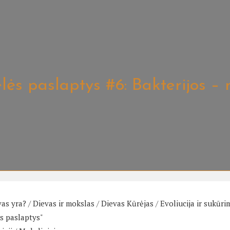
lės paslaptys #6: Bakterijos –
vas yra?
/
Dievas ir mokslas
/
Dievas Kūrėjas
/
Evoliucija ir sukūri
s paslaptys"