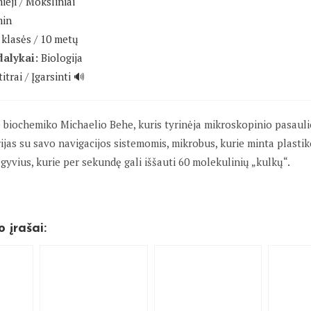
ieji
/
Moksliniai
min
klasės / 10 metų
dalykai:
Biologija
itrai
/
Įgarsinti 🔊
ie biochemiko Michaelio Behe, kuris tyrinėja mikroskopinio pasauli
ijas su savo navigacijos sistemomis, mikrobus, kurie minta plastiko
gyvius, kurie per sekundę gali iššauti 60 molekulinių „kulkų“.
o įrašai: