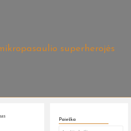
 mikropasaulio superherojės
mas
Paieška