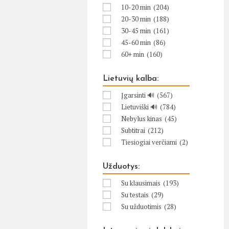
10-20 min
(204)
20-30 min
(188)
30-45 min
(161)
45-60 min
(86)
60+ min
(160)
Lietuvių kalba:
Įgarsinti 🔊
(567)
Lietuviški 🔊
(784)
Nebylus kinas
(45)
Subtitrai
(212)
Tiesiogiai verčiami
(2)
Užduotys:
Su klausimais
(193)
Su testais
(29)
Su užduotimis
(28)