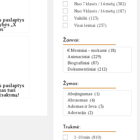
Nuo 7 klasės / 14 metų
(382)
Nuo 9 klasės / 16 metų
(187)
Vaikiški
(123)
s paslaptys
ybės „X
Visai šeimai
(237)
us“
Žanrai:
Žymos:
s paslaptys
kas turi
atsakymą!
Trukmė:
1-10 min
(810)