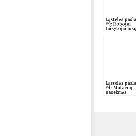
Ląstelės pasl
#9: Robotai
taisytojai jūs
viduje
Ląstelės pasl
#4: Mutacijų
pasekmės