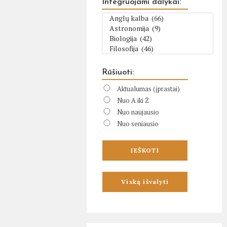
Integruojami dalykai:
Rūšiuoti:
Aktualumas (įprastai)
Nuo A iki Ž
Nuo naujausio
Nuo seniausio