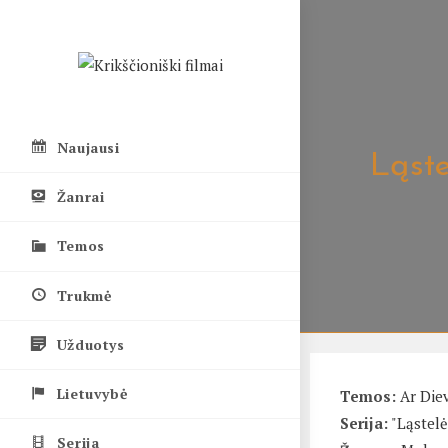
Skip
to
content
Naujausi
Ląste
Žanrai
Temos
Trukmė
Užduotys
Lietuvybė
Temos:
Ar Die
Serija:
"Ląstelė
Serija