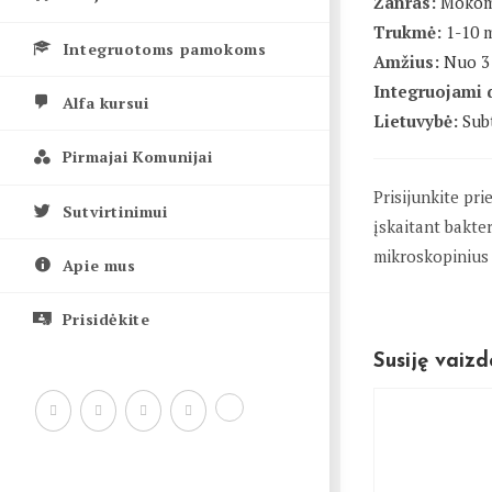
Žanras:
Mokom
Trukmė:
1-10 
Integruotoms pamokoms
Amžius:
Nuo 3 
Integruojami 
Alfa kursui
Lietuvybė:
Subt
Pirmajai Komunijai
Prisijunkite pr
Sutvirtinimui
įskaitant bakter
mikroskopinius 
Apie mus
Prisidėkite
Susiję vaizd