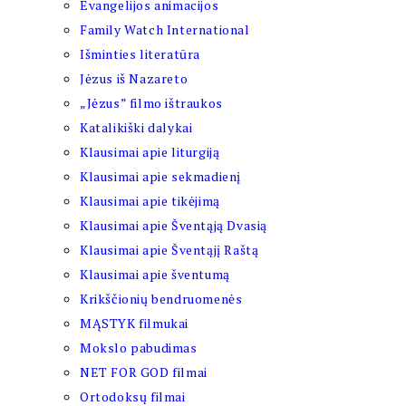
Evangelijos animacijos
Family Watch International
Išminties literatūra
Jėzus iš Nazareto
„Jėzus” filmo ištraukos
Katalikiški dalykai
Klausimai apie liturgiją
Klausimai apie sekmadienį
Klausimai apie tikėjimą
Klausimai apie Šventąją Dvasią
Klausimai apie Šventąjį Raštą
Klausimai apie šventumą
Krikščionių bendruomenės
MĄSTYK filmukai
Mokslo pabudimas
NET FOR GOD filmai
Ortodoksų filmai