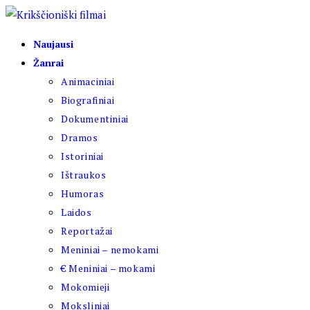
Skip
to
Naujausi
content
Žanrai
Animaciniai
Biografiniai
Dokumentiniai
Dramos
Istoriniai
Ištraukos
Humoras
Laidos
Reportažai
Meniniai – nemokami
€ Meniniai – mokami
Mokomieji
Moksliniai