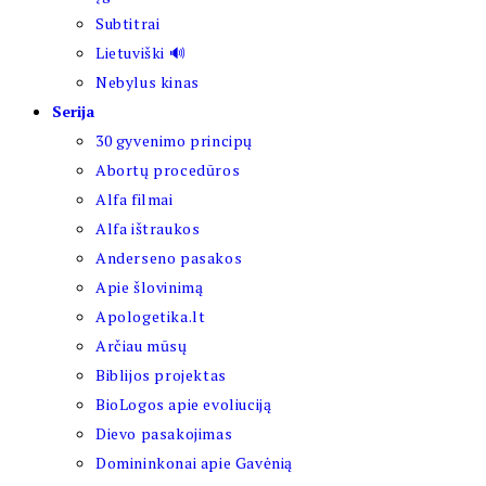
Subtitrai
Lietuviški 🔊
Nebylus kinas
Serija
30 gyvenimo principų
Abortų procedūros
Alfa filmai
Alfa ištraukos
Anderseno pasakos
Apie šlovinimą
Apologetika.lt
Arčiau mūsų
Biblijos projektas
BioLogos apie evoliuciją
Dievo pasakojimas
Domininkonai apie Gavėnią