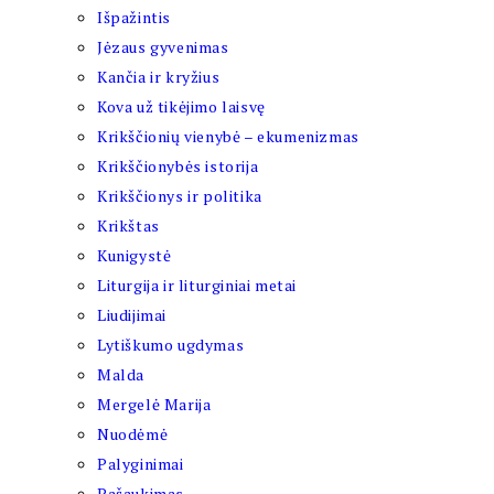
Išpažintis
Jėzaus gyvenimas
Kančia ir kryžius
Kova už tikėjimo laisvę
Krikščionių vienybė – ekumenizmas
Krikščionybės istorija
Krikščionys ir politika
Krikštas
Kunigystė
Liturgija ir liturginiai metai
Liudijimai
Lytiškumo ugdymas
Malda
Mergelė Marija
Nuodėmė
Palyginimai
Pašaukimas