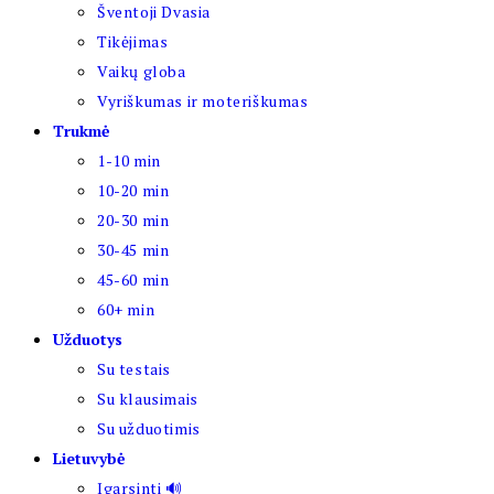
Šventoji Dvasia
Tikėjimas
Vaikų globa
Vyriškumas ir moteriškumas
Trukmė
1-10 min
10-20 min
20-30 min
30-45 min
45-60 min
60+ min
Užduotys
Su testais
Su klausimais
Su užduotimis
Lietuvybė
Įgarsinti 🔊