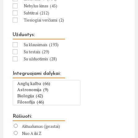
Nebylus kinas
(45)
Subtitrai
(212)
Tiesiogiai verčiami
(2)
Užduotys:
Su klausimais
(193)
Su testais
(29)
Su užduotimis
(28)
Integruojami dalykai:
Rūšiuoti:
Aktualumas (įprastai)
Nuo A iki Ž