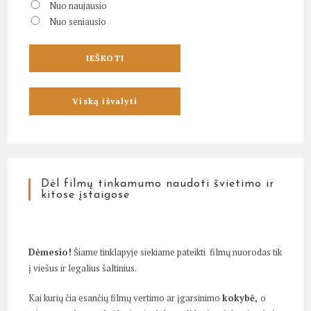
Nuo naujausio
Nuo seniausio
Dėl filmų tinkamumo naudoti švietimo ir
kitose įstaigose
Dėmesio!
Šiame tinklapyje siekiame pateikti filmų nuorodas tik
į viešus ir legalius šaltinius.
Kai kurių čia esančių filmų vertimo ar įgarsinimo
kokybė,
o