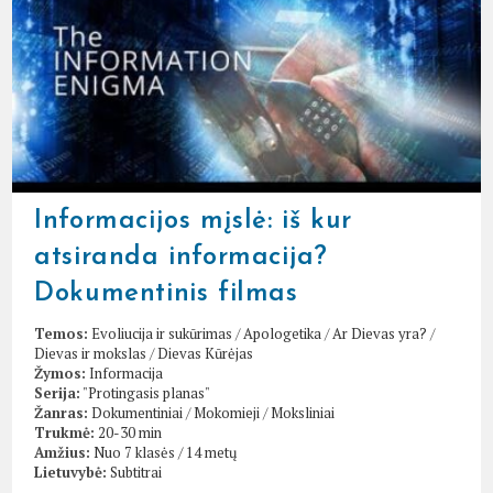
Informacijos mįslė: iš kur
atsiranda informacija?
Dokumentinis filmas
Temos:
Evoliucija ir sukūrimas
/
Apologetika
/
Ar Dievas yra?
/
Dievas ir mokslas
/
Dievas Kūrėjas
Žymos:
Informacija
Serija:
"Protingasis planas"
Žanras:
Dokumentiniai
/
Mokomieji
/
Moksliniai
Trukmė:
20-30 min
Amžius:
Nuo 7 klasės / 14 metų
Lietuvybė:
Subtitrai