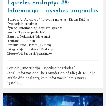
Ląstelės paslaptys #8:
Informacija – gyvybės pagrindas
Temos:
Ar Dievas yra?
/
Dievas ir mokslas
/
Dievas Kūrėjas
/
Evoliucija ir sukūrimas
Žymos:
Informacija
/
Protingasis planas
Serija:
"Ląstelės paslaptys"
Žanras:
Mokomieji
/
Moksliniai
Trukmė:
10-20 min
Amžius:
Nuo 5 klasės / 12 metų
Integruojami dalykai:
Biologija
Lietuvybė:
Subtitrai
/
Įgarsinti 🔊
Serijoje „Informacija – gyvybės pagrindas“
(angl. Information: The Foundation of Life) dr. M. Behe
atskleidžia paslaptį, kaip informacija lemia mūsų
ląstelių,…