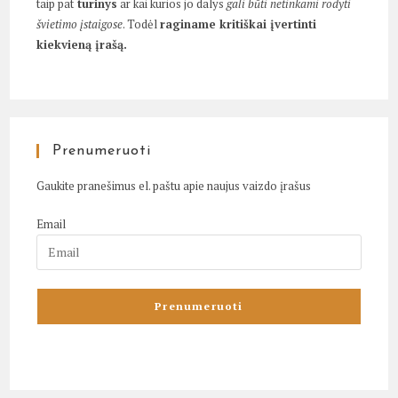
taip pat
turinys
ar kai kurios jo dalys
gali būti netinkami rodyti
švietimo įstaigose
. Todėl
raginame kritiškai įvertinti
kiekvieną įrašą.
Prenumeruoti
Gaukite pranešimus el. paštu apie naujus vaizdo įrašus
Email