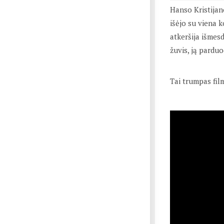
Hanso Kristijan
išėjo su viena k
atkeršija išmesd
žuvis, ją pardu
Tai trumpas film