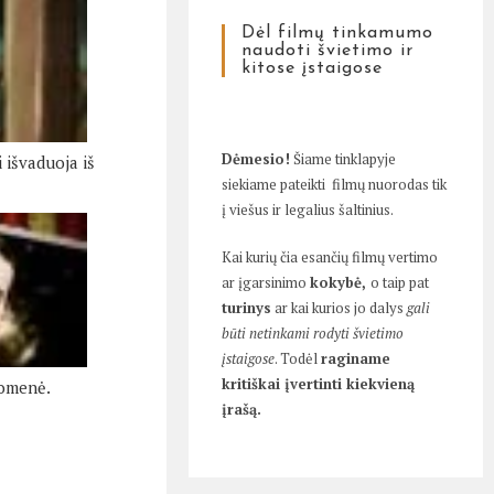
Dėl filmų tinkamumo
naudoti švietimo ir
kitose įstaigose
Dėmesio!
Šiame tinklapyje
 išvaduoja iš
siekiame pateikti filmų nuorodas tik
į viešus ir legalius šaltinius.
Kai kurių čia esančių filmų vertimo
ar įgarsinimo
kokybė,
o taip pat
turinys
ar kai kurios jo dalys
gali
būti netinkami rodyti švietimo
įstaigose
. Todėl
raginame
kritiškai įvertinti kiekvieną
uomenė.
įrašą.