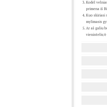
Kodėl velnia
primena iš Bi
Kuo skiriasi
mylimasis gy
Ar aš galiu b
vienintelis/