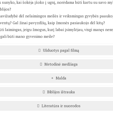
s sunyko, kai šokėja įšoko į ugnį, norėdama būti kartu su savo my
blijos?
 savižudybė dėl nelaimingos meilės ir veiksmingas gyvybės paauko
ventų? Gal žinai pavyzdžių, kaip žmonės pasiaukojo dėl kitų?
ūti laimingas, jeigu žmogus, kurį labai įsimylėjau, visgi manęs nemyli
ė gali būti mano gyvenimo meile?
Užduotys pagal filmą
Metodinė medžiaga
Malda
Biblijos ištrauka
Literatūra ir nuorodos