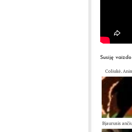
Susiję vaizdo
Coliukė. Anim
Bjaurusis anči