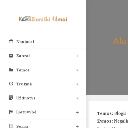
Skip
to
content
Ala
Naujausi
Žanrai
Temos
Trukmė
Užduotys
Lietuvybė
Temos:
Blogis 
Žymos:
Negali
Serija