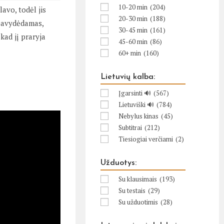
10-20 min
(204)
avo, todėl jis
20-30 min
(188)
m pavydėdamas,
30-45 min
(161)
kad jį praryja
45-60 min
(86)
60+ min
(160)
Lietuvių kalba:
Įgarsinti 🔊
(567)
Lietuviški 🔊
(784)
Nebylus kinas
(45)
Subtitrai
(212)
Tiesiogiai verčiami
(2)
Užduotys:
Su klausimais
(193)
Su testais
(29)
Su užduotimis
(28)