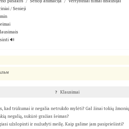
eno pasakos"
/
"Senoji animacija"
/
"Vertybiniai filmai diskusijai"
iniai
/
Senieji
 min
šeimai
lausimais
sinti 🔊
ильм
Klausimai
ęs, kad trūkumai ir negalia netrukdo mylėti? Gal žinai tokių žmonių
kią negalią, sukūrė gražias šeimas?
iasi užslopinti ir nužudyti meilę. Kaip galime jam pasipriešinti?