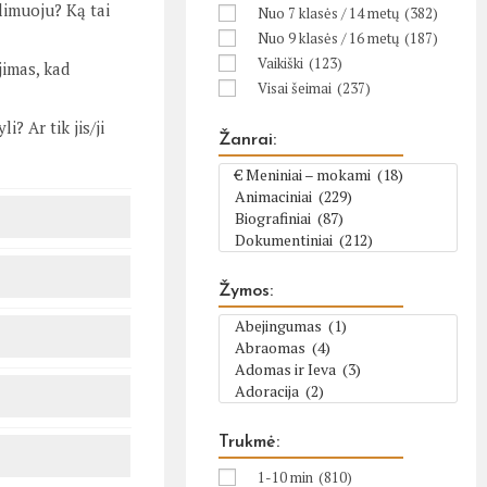
limuoju? Ką tai
Nuo 7 klasės / 14 metų
(382)
Nuo 9 klasės / 16 metų
(187)
Vaikiški
(123)
jimas, kad
Visai šeimai
(237)
? Ar tik jis/ji
Žanrai:
Žymos:
Trukmė:
1-10 min
(810)