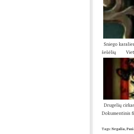
Sniego karalie
šešėlių
Vie
Drugelių cirka
Dokumentinis f
Tags
:
Negalia
,
Pas