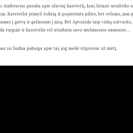
o Anderseno pasaka apie alavinį kareivėlį, kurį liejant neužteko al
oja. Kareivėlis įsimyli šokėją iš popierinės pilies, bet velnias, ja
amas į gatvę ir galiausiai į jūrą. Bet Apvaizda taip viską sutvarko, 
oda turguje ir kareivėlis vėl atsiduria savo mylimosios namuose…
as su liūdna pabaiga apie tai, jog meilė stipresnė už mirtį.