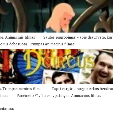
nė. Animacinis filmas
Saulės pagrobimas – apie draugystę, kuri
tomis debesuota. Trumpas animacinis filmas
s. Trumpas meninis filmas
Tapti vargšo draugu: Arkos bendr
ilmas
Pančinelo #1: Tu esi ypatingas. Animacinis filmas
iaukojimas