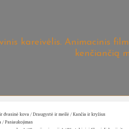
vinis kareivėlis. Animacinis fil
kenčiančią m
ir dvasinė kova
/
Draugystė ir meilė
/
Kančia ir kryžius
a
/
Pasiaukojimas