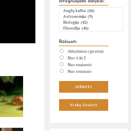
Integruojami dalykai:
Rūšiuoti:
Aktualumas (įprastai)
Nuo A iki Ž
Nuo naujausio
Nuo seniausio