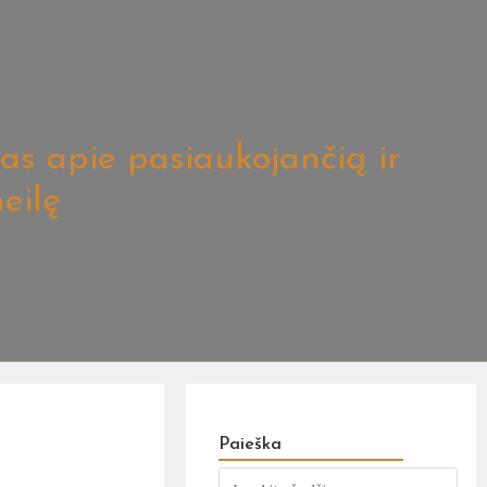
mas apie pasiaukojančią ir
eilę
Paieška