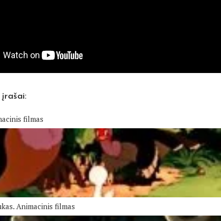
 įrašai:
acinis filmas
ukas. Animacinis filmas