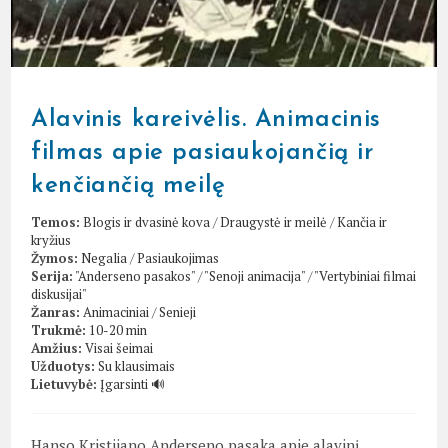
Alavinis kareivėlis. Animacinis
filmas apie pasiaukojančią ir
kenčiančią meilę
Temos:
Blogis ir dvasinė kova
/
Draugystė ir meilė
/
Kančia ir
kryžius
Žymos:
Negalia
/
Pasiaukojimas
Serija:
"Anderseno pasakos"
/
"Senoji animacija"
/
"Vertybiniai filmai
diskusijai"
Žanras:
Animaciniai
/
Senieji
Trukmė:
10-20 min
Amžius:
Visai šeimai
Užduotys:
Su klausimais
Lietuvybė:
Įgarsinti 🔊
Hanso Kristijano Anderseno pasaka apie alavinį