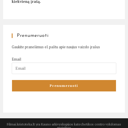
kiekvieną įrašą.
Prenumeruoti
Gaukite pranešimus el. paštu apie naujus vaizdo įrašus
Email
Filmai.kristoteka.lt yra Kauno arkivyskupijos katechetikos centro vykdomas
projektas