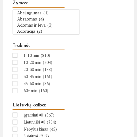
Žymos:
Trukmė:
1-10 min
(810)
10-20 min
(204)
20-30 min
(188)
30-45 min
(161)
45-60 min
(86)
60+ min
(160)
Lietuvių kalba:
Įgarsinti 🔊
(567)
Lietuviški 🔊
(784)
Nebylus kinas
(45)
Subtitrai
(212)