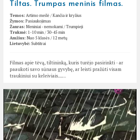
Tiltas. Trumpas meninis filmas.
Temos:
Artimo meilė
/
Kančia ir kryžius
Žymos:
Pasiaukojimas
Žanras:
Meniniai - nemokami
/
Trumpieji
Trukmė:
1-10 min
/
30-45 min
Amžius:
Nuo 5 klasės / 12 metų
Lietuvybė:
Subtitrai
Filmas apie tėvą, tiltininką, kuris turėjo pasirinkti - ar
paaukoti savo sūnaus gyvybę, ar leisti pražūti visam
traukiniui su keleiviais...…