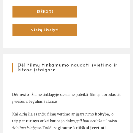
Dėl filmų tinkamumo naudoti švietimo ir
kitose įstaigose
Dėmesio!
Šiame tinklapyje siekiame pateikti filmų nuorodas tik
į viešus ir legalius šaltinius.
Kai kurių čia esančių filmų vertimo ar įgarsinimo
kokybė,
o
taip pat
turinys
ar kai kurios jo dalys
gali būti netinkami rodyti
švietimo įstaigose
. Todėl
raginame kritiškai įvertinti