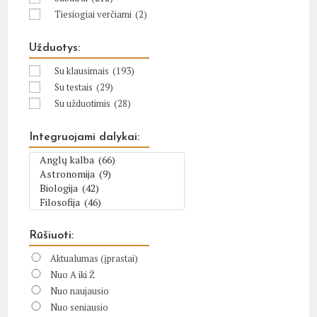
Tiesiogiai verčiami
(2)
Užduotys:
Su klausimais
(193)
Su testais
(29)
Su užduotimis
(28)
Integruojami dalykai:
Rūšiuoti:
Aktualumas (įprastai)
Nuo A iki Ž
Nuo naujausio
Nuo seniausio