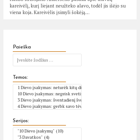
kareivėlį, kurį liejant neužteko alavo, todėl jis išėjo su
viena koja. Kareivėlis įsimyli šokėją…
Paieška
Temos:
Serijos: