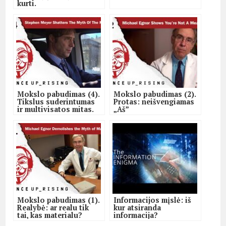
kurti.
Mokslo pabudimas (4).
Mokslo pabudimas (2).
Tikslus suderintumas
Protas: neišvengiamas
ir multivisatos mitas.
„Aš”
Mokslo pabudimas (1).
Informacijos mįslė: iš
Realybė: ar realu tik
kur atsiranda
tai, kas materialu?
informacija?
Dokumentinis filmas