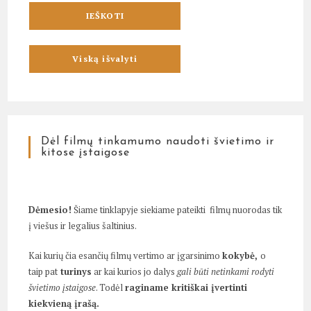
Dėl filmų tinkamumo naudoti švietimo ir
kitose įstaigose
Dėmesio!
Šiame tinklapyje siekiame pateikti filmų nuorodas tik
į viešus ir legalius šaltinius.
Kai kurių čia esančių filmų vertimo ar įgarsinimo
kokybė,
o
taip pat
turinys
ar kai kurios jo dalys
gali būti netinkami rodyti
švietimo įstaigose
. Todėl
raginame kritiškai įvertinti
kiekvieną įrašą.