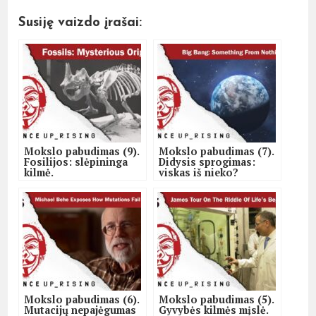
Susiję vaizdo įrašai:
Mokslo pabudimas (9).
Mokslo pabudimas (7).
Fosilijos: slėpininga
Didysis sprogimas:
kilmė.
viskas iš nieko?
Mokslo pabudimas (6).
Mokslo pabudimas (5).
Mutacijų nepajėgumas
Gyvybės kilmės mįslė.