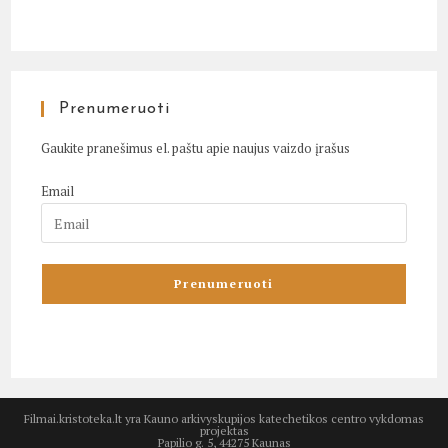
Prenumeruoti
Gaukite pranešimus el. paštu apie naujus vaizdo įrašus
Email
Filmai.kristoteka.lt yra Kauno arkivyskupijos katechetikos centro vykdomas
projektas
Papilio g. 5, 44275 Kaunas