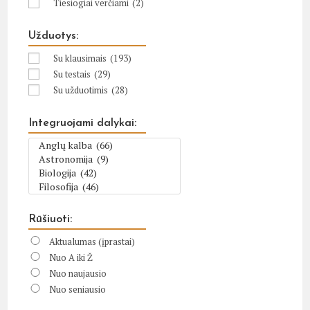
Tiesiogiai verčiami
(2)
Užduotys:
Su klausimais
(193)
Su testais
(29)
Su užduotimis
(28)
Integruojami dalykai:
Rūšiuoti:
Aktualumas (įprastai)
Nuo A iki Ž
Nuo naujausio
Nuo seniausio