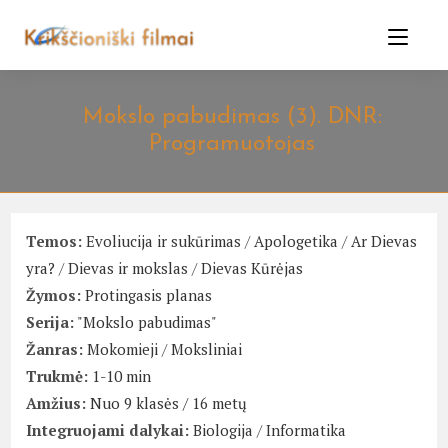
Skip
to
content
Mokslo pabudimas (3). DNR:
Programuotojas
Temos:
Evoliucija ir sukūrimas
/
Apologetika
/
Ar Dievas
yra?
/
Dievas ir mokslas
/
Dievas Kūrėjas
Žymos:
Protingasis planas
Serija:
"Mokslo pabudimas"
Žanras:
Mokomieji
/
Moksliniai
Trukmė:
1-10 min
Amžius:
Nuo 9 klasės / 16 metų
Integruojami dalykai:
Biologija
/
Informatika