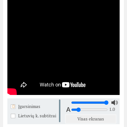
Įgarsinimas
1.0
Lietuvių k. subtitrai
Visas ekranas