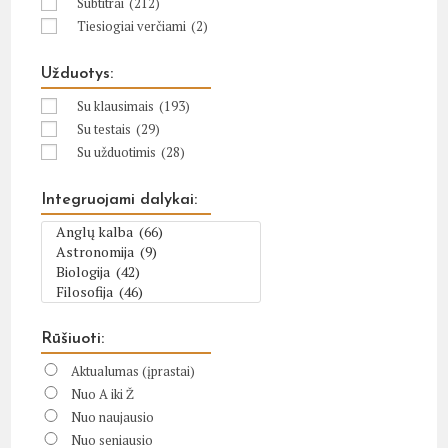
Subtitrai
(212)
Tiesiogiai verčiami
(2)
Užduotys:
Su klausimais
(193)
Su testais
(29)
Su užduotimis
(28)
Integruojami dalykai:
Rūšiuoti:
Aktualumas (įprastai)
Nuo A iki Ž
Nuo naujausio
Nuo seniausio