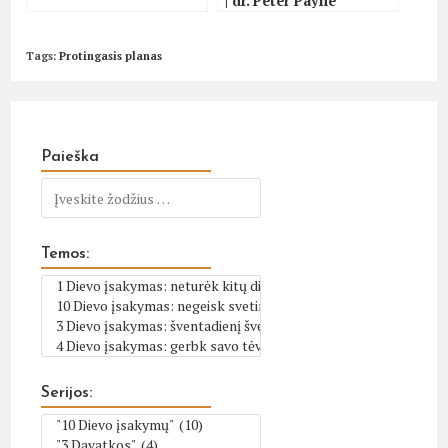
| dr. Peter Payne
Tags
:
Protingasis planas
Paieška
Temos:
Serijos: