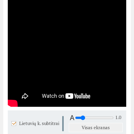
1.0
Lietuvių k. subtitrai
Visas ekranas