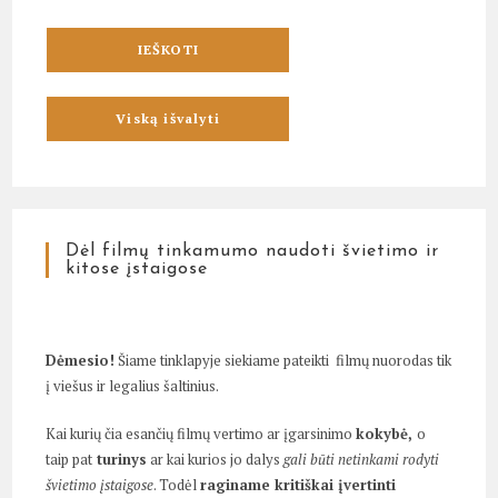
Dėl filmų tinkamumo naudoti švietimo ir
kitose įstaigose
Dėmesio!
Šiame tinklapyje siekiame pateikti filmų nuorodas tik
į viešus ir legalius šaltinius.
Kai kurių čia esančių filmų vertimo ar įgarsinimo
kokybė,
o
taip pat
turinys
ar kai kurios jo dalys
gali būti netinkami rodyti
švietimo įstaigose
. Todėl
raginame kritiškai įvertinti