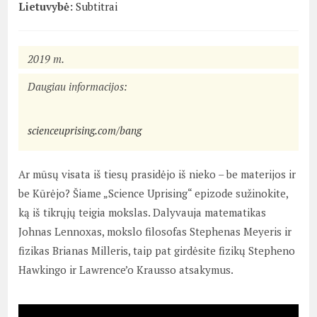
Lietuvybė:
Subtitrai
2019 m.
Daugiau informacijos:
scienceuprising.com/bang
Ar mūsų visata iš tiesų prasidėjo iš nieko – be materijos ir
be Kūrėjo? Šiame „Science Uprising“ epizode sužinokite,
ką iš tikrųjų teigia mokslas. Dalyvauja matematikas
Johnas Lennoxas, mokslo filosofas Stephenas Meyeris ir
fizikas Brianas Milleris, taip pat girdėsite fizikų Stepheno
Hawkingo ir Lawrence’o Krausso atsakymus.