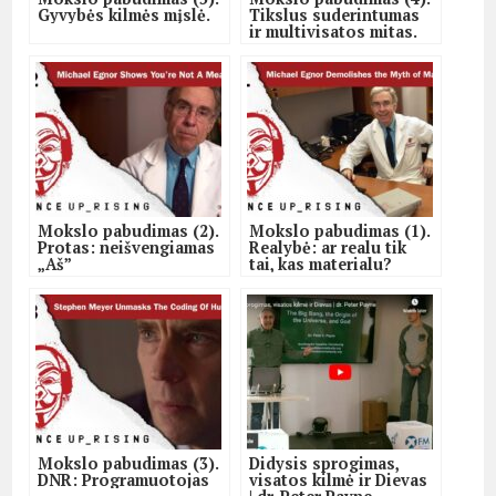
Gyvybės kilmės mįslė.
Tikslus suderintumas
ir multivisatos mitas.
Mokslo pabudimas (2).
Mokslo pabudimas (1).
Protas: neišvengiamas
Realybė: ar realu tik
„Aš”
tai, kas materialu?
Mokslo pabudimas (3).
Didysis sprogimas,
DNR: Programuotojas
visatos kilmė ir Dievas