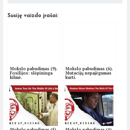
Susiję vaizdo įrašai:
Mokslo pabudimas (9).
Mokslo pabudimas (6).
Fosilijos: slėpininga
Mutacijų nepajėgumas
kilmė.
kurti.
Mokslo pabudimas (5).
Mokslo pabudimas (4).