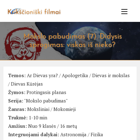
Skip
to
content
Mokslo pabudimas (7). Didysis
sprogimas: viskas iš nieko?
Temos:
Ar Dievas yra?
/
Apologetika
/
Dievas ir mokslas
/
Dievas Kūrėjas
Žymos:
Protingasis planas
Serija:
"Mokslo pabudimas"
Žanras:
Moksliniai
/
Mokomieji
Trukmė:
1-10 min
Amžius:
Nuo 9 klasės / 16 metų
Integruojami dalykai:
Astronomija
/
Fizika