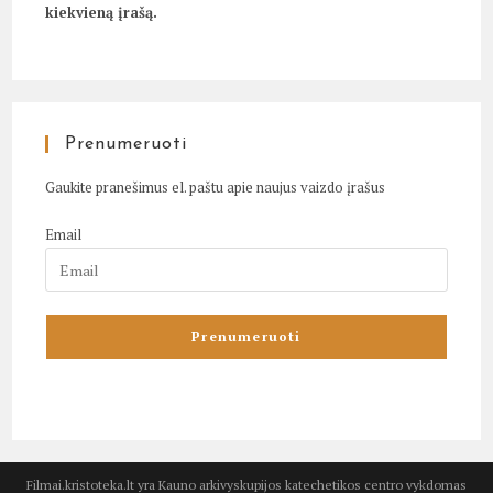
kiekvieną įrašą.
Prenumeruoti
Gaukite pranešimus el. paštu apie naujus vaizdo įrašus
Email
Filmai.kristoteka.lt yra Kauno arkivyskupijos katechetikos centro vykdomas