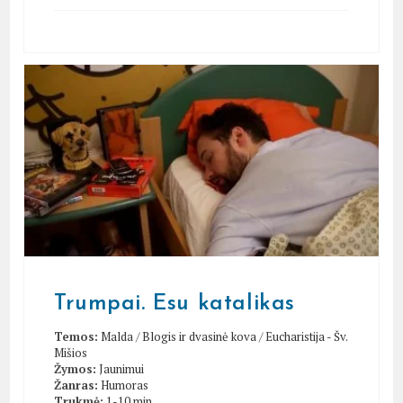
Trumpai. Esu katalikas
Temos:
Malda
/
Blogis ir dvasinė kova
/
Eucharistija - Šv.
Mišios
Žymos:
Jaunimui
Žanras:
Humoras
Trukmė:
1-10 min