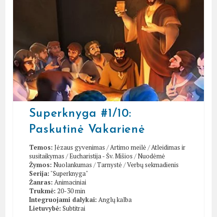
Superknyga #1/10:
Paskutinė Vakarienė
Temos:
Jėzaus gyvenimas
/
Artimo meilė
/
Atleidimas ir
susitaikymas
/
Eucharistija - Šv. Mišios
/
Nuodėmė
Žymos:
Nuolankumas
/
Tarnystė
/
Verbų sekmadienis
Serija:
"Superknyga"
Žanras:
Animaciniai
Trukmė:
20-30 min
Integruojami dalykai:
Anglų kalba
Lietuvybė:
Subtitrai