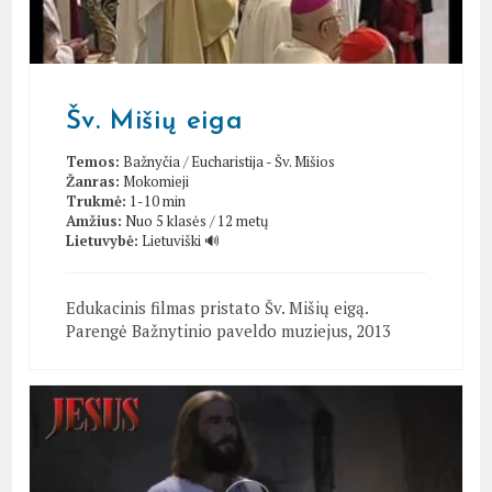
Šv. Mišių eiga
Temos:
Bažnyčia
/
Eucharistija - Šv. Mišios
Žanras:
Mokomieji
Trukmė:
1-10 min
Amžius:
Nuo 5 klasės / 12 metų
Lietuvybė:
Lietuviški 🔊
Edukacinis filmas pristato Šv. Mišių eigą.
Parengė Bažnytinio paveldo muziejus, 2013