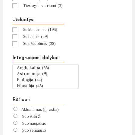
Tiesiogiai verčiami
(2)
Užduotys:
Su klausimais
(193)
Su testais
(29)
Su užduotimis
(28)
Integruojami dalykai:
Rūšiuoti:
Aktualumas (įprastai)
Nuo A iki Ž
Nuo naujausio
Nuo seniausio