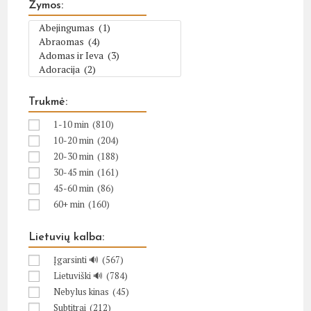
Žymos:
Trukmė:
1-10 min
(810)
10-20 min
(204)
20-30 min
(188)
30-45 min
(161)
45-60 min
(86)
60+ min
(160)
Lietuvių kalba:
Įgarsinti 🔊
(567)
Lietuviški 🔊
(784)
Nebylus kinas
(45)
Subtitrai
(212)