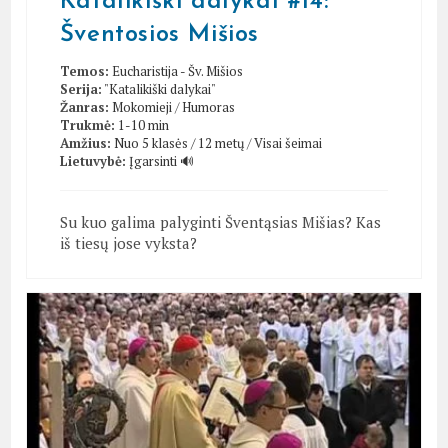
Katalikiški dalykai #14:
Šventosios Mišios
Temos:
Eucharistija - Šv. Mišios
Serija:
"Katalikiški dalykai"
Žanras:
Mokomieji
/
Humoras
Trukmė:
1-10 min
Amžius:
Nuo 5 klasės / 12 metų
/
Visai šeimai
Lietuvybė:
Įgarsinti 🔊
Su kuo galima palyginti Šventąsias Mišias? Kas
iš tiesų jose vyksta?