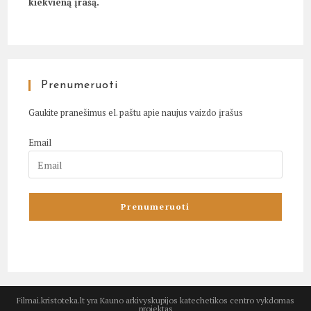
kiekvieną įrašą.
Prenumeruoti
Gaukite pranešimus el. paštu apie naujus vaizdo įrašus
Email
Filmai.kristoteka.lt yra Kauno arkivyskupijos katechetikos centro vykdomas
projektas