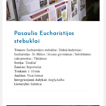
Pasaulio Eucharistijos
stebuklai
Temos:
Eucharistijos stebuklai
/
Didieji liudytojai
/
Eucharistija - Šv. Mišios
/
Jėzaus gyvenimas
/
Sutvirtinimo
sakramentas
/
Tikėjimas
Serija:
"Ženklai"
Žanras:
Reportažai
Trukmė:
1-10 min
Amžius:
Visai šeimai
Integruojami dalykai:
Anglų kalba
Lietuvybė:
Subtitrai