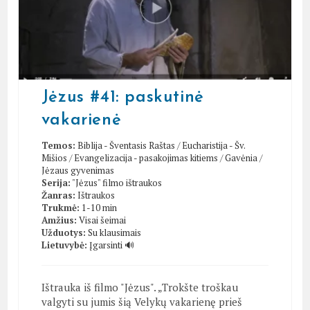
Jėzus #41: paskutinė
vakarienė
Temos:
Biblija - Šventasis Raštas
/
Eucharistija - Šv.
Mišios
/
Evangelizacija - pasakojimas kitiems
/
Gavėnia
/
Jėzaus gyvenimas
Serija:
"Jėzus" filmo ištraukos
Žanras:
Ištraukos
Trukmė:
1-10 min
Amžius:
Visai šeimai
Užduotys:
Su klausimais
Lietuvybė:
Įgarsinti 🔊
Ištrauka iš filmo "Jėzus". „Trokšte troškau
valgyti su jumis šią Velykų vakarienę prieš