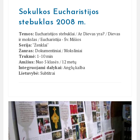
Sokulkos Eucharistijos
stebuklas 2008 m.
Temos:
Eucharistijos stebuklai
/
Ar Dievas yra?
/
Dievas
ir mokslas
/
Eucharistija - Šv. Mišios
Serija:
"Ženklai"
Žanras:
Dokumentiniai
/
Moksliniai
Trukmė:
1-10 min
Amžius:
Nuo 5 klasės / 12 metų
Integruojami dalykai:
Anglų kalba
Lietuvybė:
Subtitrai