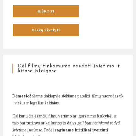
Dėl filmų tinkamumo naudoti švietimo ir
kitose įstaigose
Dėmesio!
Šiame tinklapyje siekiame pateikti filmų nuorodas tik
į viešus ir legalius šaltinius.
Kai kurių čia esančių filmų vertimo ar įgarsinimo
kokybė,
o
taip pat
turinys
ar kai kurios jo dalys
gali būti netinkami rodyti
švietimo įstaigose
. Todėl
raginame kritiškai įvertinti