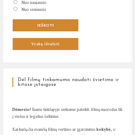
Nuo naujausio
Nuo seniausio
Dėl filmų tinkamumo naudoti švietimo ir
kitose įstaigose
Dėmesio!
Šiame tinklapyje siekiame pateikti filmų nuorodas tik
į viešus ir legalius šaltinius.
Kai kurių čia esančių filmų vertimo ar įgarsinimo
kokybė,
o