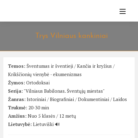
Skip
to
content
Trys Vilniaus kankiniai
Temos:
Šventumas ir šventieji
/
Kančia ir kryžius
/
Krikščionių vienybė - ekumenizmas
Žymos:
Ortodoksai
Serija:
"Vilniaus Babilonas. Šventųjų miestas"
Žanras:
Istoriniai
/
Biografiniai
/
Dokumentiniai
/
Laidos
Trukmė:
20-30 min
Amžius:
Nuo 5 klasės / 12 metų
Lietuvybė:
Lietuviški 🔊