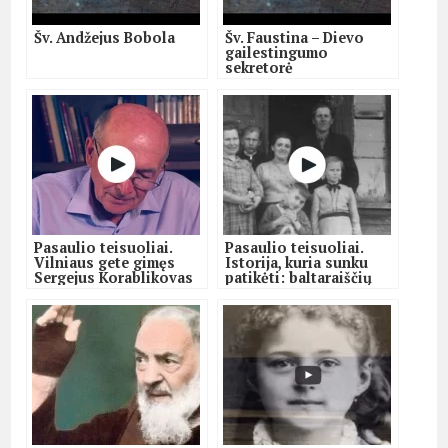
Šv. Andžejus Bobola
Šv. Faustina – Dievo
gailestingumo
sekretorė
Pasaulio teisuoliai.
Pasaulio teisuoliai.
Vilniaus gete gimęs
Istorija, kuria sunku
Sergejus Korablikovas
patikėti: baltaraiščių
tėvų nepažinojo, o
spąstuose – trys žydės
gyvybes už jo gyvenimą
ir lietuvių gelbėtojų
paaukojusiems liks
dukrelė
skolingas visada