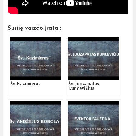
Susiję vaizdo įrašai:
Šv. Kazimieras
Šv. Juozapatas
Kuncevičius