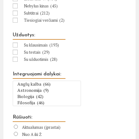
Nebylus kinas
(45)
Subtitrai
(212)
Tiesiogiai verčiami
(2)
Užduotys:
Su klausimais
(193)
Su testais
(29)
Su užduotimis
(28)
Integruojami dalykai:
Rūšiuoti:
Aktualumas (įprastai)
Nuo A iki Ž