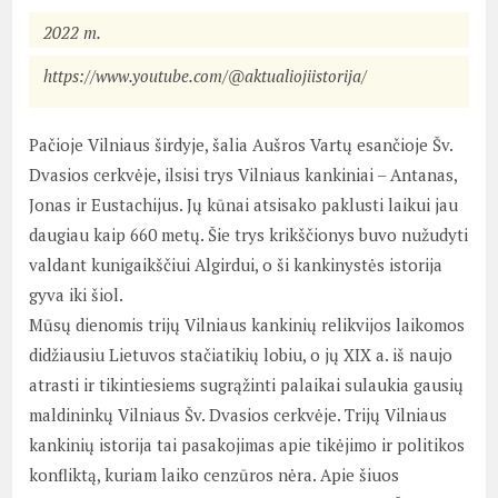
2022 m.
https://www.youtube.com/@aktualiojiistorija/
Pačioje Vilniaus širdyje, šalia Aušros Vartų esančioje Šv.
Dvasios cerkvėje, ilsisi trys Vilniaus kankiniai – Antanas,
Jonas ir Eustachijus. Jų kūnai atsisako paklusti laikui jau
daugiau kaip 660 metų. Šie trys krikščionys buvo nužudyti
valdant kunigaikščiui Algirdui, o ši kankinystės istorija
gyva iki šiol.
Mūsų dienomis trijų Vilniaus kankinių relikvijos laikomos
didžiausiu Lietuvos stačiatikių lobiu, o jų XIX a. iš naujo
atrasti ir tikintiesiems sugrąžinti palaikai sulaukia gausių
maldininkų Vilniaus Šv. Dvasios cerkvėje. Trijų Vilniaus
kankinių istorija tai pasakojimas apie tikėjimo ir politikos
konfliktą, kuriam laiko cenzūros nėra. Apie šiuos