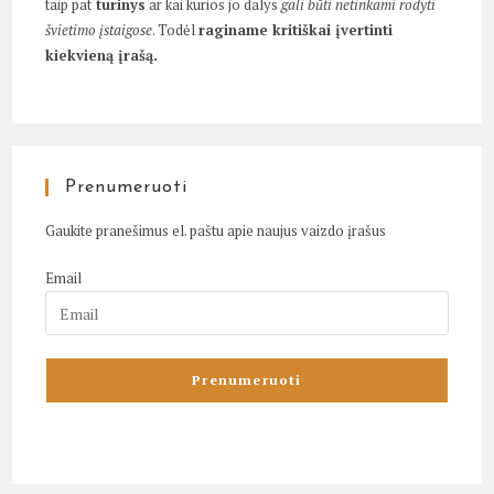
taip pat
turinys
ar kai kurios jo dalys
gali būti netinkami rodyti
švietimo įstaigose
. Todėl
raginame kritiškai įvertinti
kiekvieną įrašą.
Prenumeruoti
Gaukite pranešimus el. paštu apie naujus vaizdo įrašus
Email