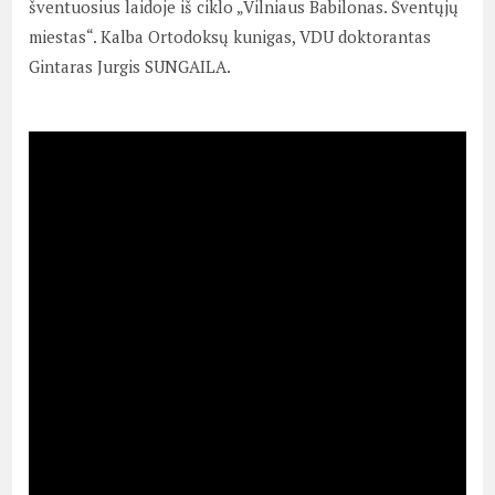
šventuosius laidoje iš ciklo „Vilniaus Babilonas. Šventųjų
miestas“. Kalba Ortodoksų kunigas, VDU doktorantas
Gintaras Jurgis SUNGAILA.