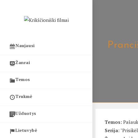
Skip
to
content
Pranci
Naujausi
Žanrai
Temos
Trukmė
Užduotys
Temos:
Pašau
Lietuvybė
Serija:
"Prisikė