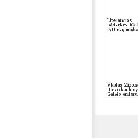
Literatūros
pėdsekys. Ma
iš Dievų miško
Stasys Yla
Vladas Miron
Dievo kankiny
Galėjo emigru
bet pasirinko
Tėvynę