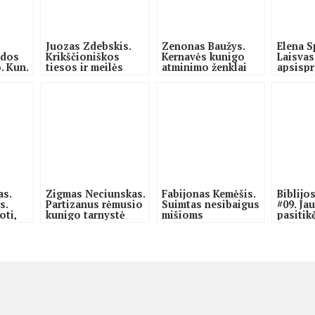
Juozas Zdebskis.
Zenonas Baužys.
Elena S
ldos
Krikščioniškos
Kernavės kunigo
Laisvas
. Kun.
tiesos ir meilės
atminimo ženklai
apsisp
jausmą brandinusį
neverga
kunigą vienu metu
užpuoli
persekiojo net 115
bet mir
agentų
ir šeim
as.
Zigmas Neciunskas.
Fabijonas Kemėšis.
Biblijo
s.
Partizanus rėmusio
Suimtas nesibaigus
#09. Ja
oti,
kunigo tarnystė
mišioms
pasitik