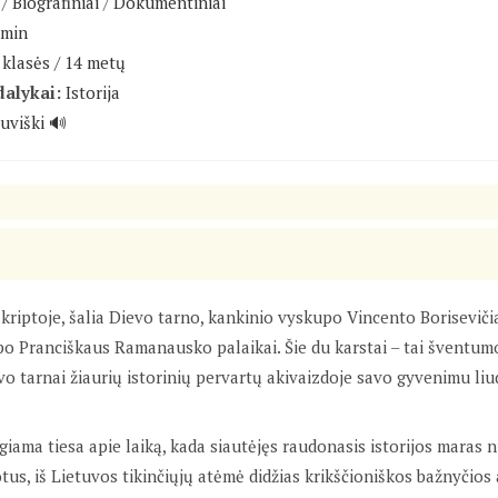
/
Biografiniai
/
Dokumentiniai
 min
klasės / 14 metų
dalykai:
Istorija
tuviški 🔊
 kriptoje, šalia Dievo tarno, kankinio vyskupo Vincento Boriseviči
o Pranciškaus Ramanausko palaikai. Šie du karstai – tai šventumo
evo tarnai žiaurių istorinių pervartų akivaizdoje savo gyvenimu liu
igiama tiesa apie laiką, kada siautėjęs raudonasis istorijos maras
otus, iš Lietuvos tikinčiųjų atėmė didžias krikščioniškos bažnyčio