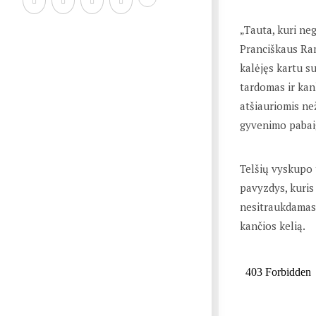
„Tauta, kuri ne
Pranciškaus Ra
kalėjęs kartu su
tardomas ir ka
atšiauriomis ne
gyvenimo pabaig
Telšių vyskupo
pavyzdys, kuris
nesitraukdamas 
kančios kelią.