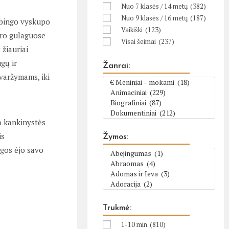
Nuo 7 klasės / 14 metų
(382)
Nuo 9 klasės / 16 metų
(187)
arbingo vyskupo
Vaikiški
(123)
biro gulaguose
Visai šeimai
(237)
 žiauriai
gų ir
Žanrai:
uvaržymams, iki
o kankinystės
is
Žymos:
gos ėjo savo
Trukmė:
1-10 min
(810)