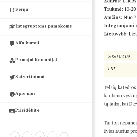
Žanras:
Laidos
Trukmė:
10-20
Serija
Amžius:
Nuo 7 
Integruojami 
Integruotoms pamokoms
Lietuvybė:
Lie
Alfa kursui
2020 02 09
Pirmajai Komunijai
LRT
Sutvirtinimui
Telšių katedros
Apie mus
kankinio vyskup
tą laiką, kai Di
Prisidėkite
Tai toji nepane
šviesiausius pr