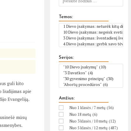
Temos:
Serijos:
aus guli kito
 liudijimas apie
Amžius:
dijo Evangeliją.
Nuo 1 klasės / 7 metų
(56)
Nuo 18 metų
(6)
 nusinešė mūsų
Nuo 3 klasės / 10 metų
(12)
s asmenybes.
Nuo 5 klasės / 12 metų
(487)