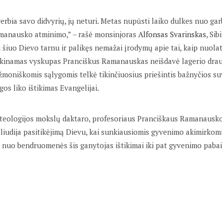
gerbia savo didvyrių, jų neturi. Metas nupūsti laiko dulkes nuo g
manausko atminimo,” – rašė monsinjoras
Alfonsas Svarinskas
, Si
 šiuo Dievo tarnu ir palikęs nemažai įrodymų apie tai, kaip nuolat
nkinamas vyskupas Pranciškus Ramanauskas neišdavė lagerio drau
žmoniškomis sąlygomis telkė tikinčiuosius priešintis bažnyčios s
os liko ištikimas Evangelijai.
 teologijos mokslų daktaro, profesoriaus Pranciškaus Ramanausk
 liudija pasitikėjimą Dievu, kai sunkiausiomis gyvenimo akimirkom
nuo bendruomenės šis ganytojas ištikimai iki pat gyvenimo pabai