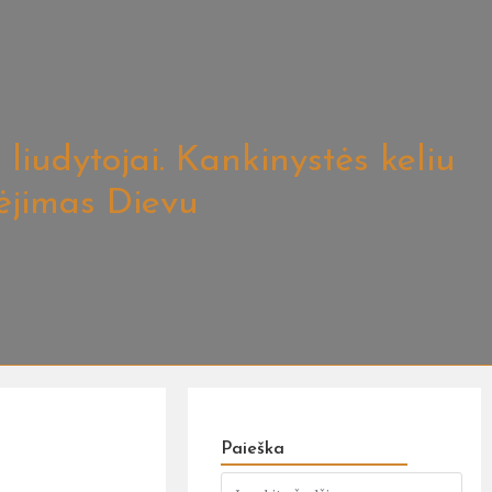
liudytojai. Kankinystės keliu
ėjimas Dievu
Paieška