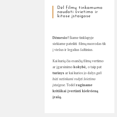
Dėl filmų tinkamumo
naudoti švietimo ir
kitose įstaigose
Dėmesio!
Šiame tinklapyje
siekiame pateikti filmų nuorodas tik
į viešus ir legalius šaltinius.
Kai kurių čia esančių filmų vertimo
ar įgarsinimo
kokybė,
o taip pat
turinys
ar kai kurios jo dalys
gali
būti netinkami rodyti švietimo
įstaigose
. Todėl
raginame
kritiškai įvertinti kiekvieną
įrašą.