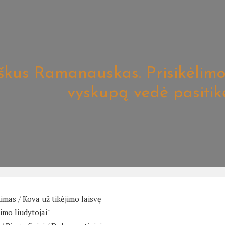
škus Ramanauskas. Prisikėlimo 
vyskupą vedė pasitik
kimas
/
Kova už tikėjimo laisvę
limo liudytojai"