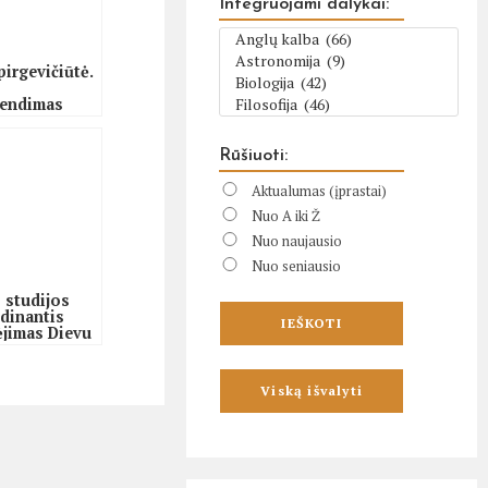
Integruojami dalykai:
pirgevičiūtė.
rendimas
uti
ko aistroms,
ti už Kristų
Rūšiuoti:
ą
Aktualumas (įprastai)
Nuo A iki Ž
Nuo naujausio
Nuo seniausio
s studijos
udinantis
ėjimas Dievu