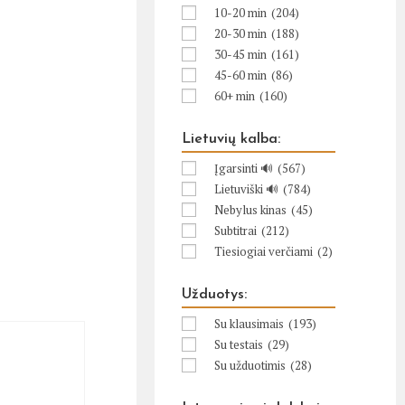
10-20 min
(204)
20-30 min
(188)
30-45 min
(161)
45-60 min
(86)
60+ min
(160)
Lietuvių kalba:
Įgarsinti 🔊
(567)
Lietuviški 🔊
(784)
Nebylus kinas
(45)
Subtitrai
(212)
Tiesiogiai verčiami
(2)
Užduotys:
Su klausimais
(193)
Su testais
(29)
Su užduotimis
(28)