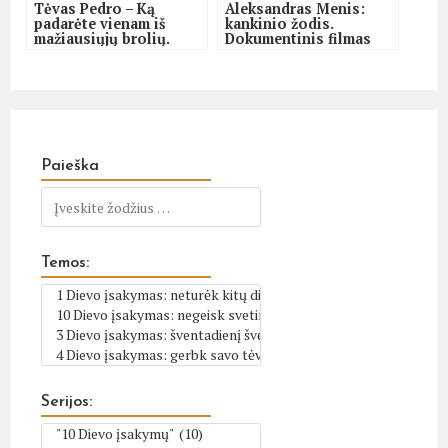
Tėvas Pedro – Ką
Aleksandras Menis:
padarėte vienam iš
kankinio žodis.
mažiausiųjų brolių.
Dokumentinis filmas
Dokumentinis filmas
Paieška
Temos:
Serijos: