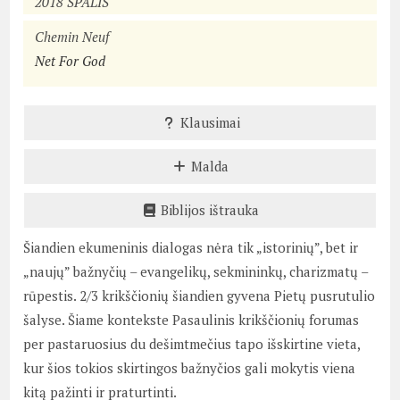
2018 SPALIS
Chemin Neuf
Net For God
Klausimai
Malda
Biblijos ištrauka
Šiandien ekumeninis dialogas nėra tik „istorinių”, bet ir
„naujų” bažnyčių – evangelikų, sekmininkų, charizmatų –
rūpestis. 2/3 krikščionių šiandien gyvena Pietų pusrutulio
šalyse. Šiame kontekste Pasaulinis krikščionių forumas
per pastaruosius du dešimtmečius tapo išskirtine vieta,
kur šios tokios skirtingos bažnyčios gali mokytis viena
kitą pažinti ir praturtinti.