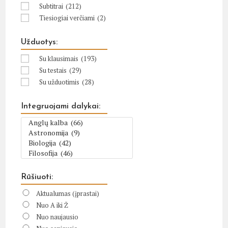
Subtitrai
(212)
Tiesiogiai verčiami
(2)
Užduotys:
Su klausimais
(193)
Su testais
(29)
Su užduotimis
(28)
Integruojami dalykai:
Rūšiuoti:
Aktualumas (įprastai)
Nuo A iki Ž
Nuo naujausio