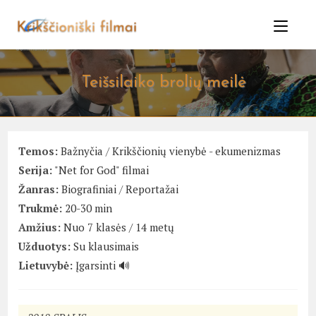
Skip
to
content
Teišsilaiko brolių meilė
Temos:
Bažnyčia
/
Krikščionių vienybė - ekumenizmas
Serija:
"Net for God" filmai
Žanras:
Biografiniai
/
Reportažai
Trukmė:
20-30 min
Amžius:
Nuo 7 klasės / 14 metų
Užduotys:
Su klausimais
Lietuvybė:
Įgarsinti 🔊