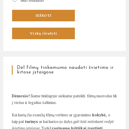
Nuo seniausio
Dėl filmų tinkamumo naudoti švietimo ir
kitose įstaigose
Dėmesio!
Šiame tinklapyje siekiame pateikti filmų nuorodas tik
į viešus ir legalius šaltinius.
Kai kurių čia esančių filmų vertimo ar įgarsinimo
kokybė,
o
taip pat
turinys
ar kai kurios jo dalys
gali būti netinkami rodyti
švietimo įstaigose
. Todėl
raginame kritiškai įvertinti