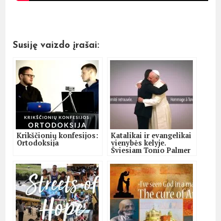
Susiję vaizdo įrašai:
Krikščionių konfesijos:
Katalikai ir evangelikai
Ortodoksija
vienybės kelyje.
Šviesiam Tonio Palmer
atminimui