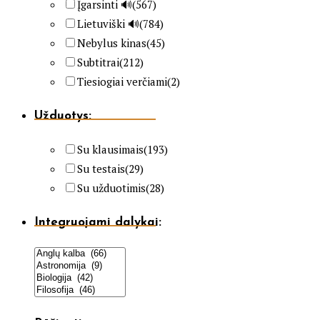
Įgarsinti 🔊
(567)
Lietuviški 🔊
(784)
Nebylus kinas
(45)
Subtitrai
(212)
Tiesiogiai verčiami
(2)
Užduotys:
Su klausimais
(193)
Su testais
(29)
Su užduotimis
(28)
Integruojami dalykai: