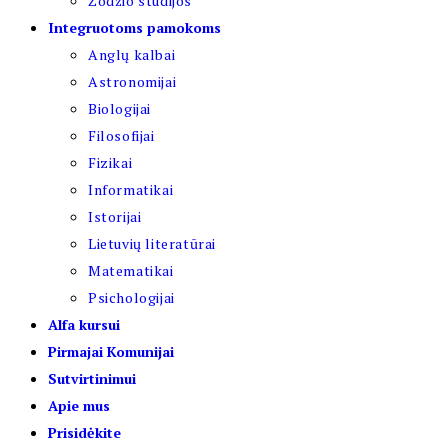
Žodžio studijos
Integruotoms pamokoms
Anglų kalbai
Astronomijai
Biologijai
Filosofijai
Fizikai
Informatikai
Istorijai
Lietuvių literatūrai
Matematikai
Psichologijai
Alfa kursui
Pirmajai Komunijai
Sutvirtinimui
Apie mus
Prisidėkite