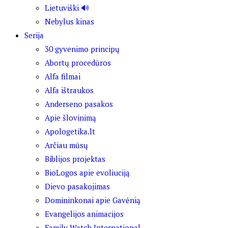
Lietuviški 🔊
Nebylus kinas
Serija
30 gyvenimo principų
Abortų procedūros
Alfa filmai
Alfa ištraukos
Anderseno pasakos
Apie šlovinimą
Apologetika.lt
Arčiau mūsų
Biblijos projektas
BioLogos apie evoliuciją
Dievo pasakojimas
Domininkonai apie Gavėnią
Evangelijos animacijos
Family Watch International