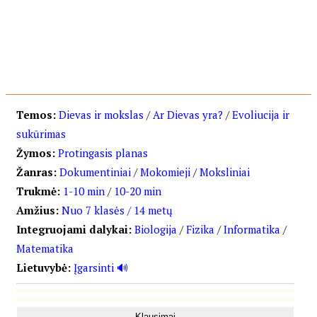
Menu
Temos:
Dievas ir mokslas
/
Ar Dievas yra?
/
Evoliucija ir
sukūrimas
Žymos:
Protingasis planas
Žanras:
Dokumentiniai
/
Mokomieji
/
Moksliniai
Trukmė:
1-10 min
/
10-20 min
Amžius:
Nuo 7 klasės / 14 metų
Integruojami dalykai:
Biologija
/
Fizika
/
Informatika
/
Matematika
Lietuvybė:
Įgarsinti 🔊
Klausimai