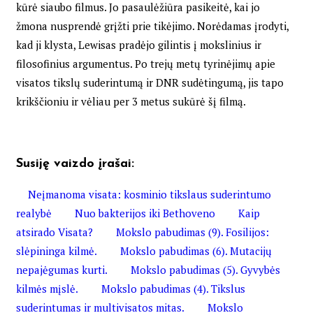
kūrė siaubo filmus. Jo pasaulėžiūra pasikeitė, kai jo
žmona nusprendė grįžti prie tikėjimo. Norėdamas įrodyti,
kad ji klysta, Lewisas pradėjo gilintis į mokslinius ir
filosofinius argumentus. Po trejų metų tyrinėjimų apie
visatos tikslų suderintumą ir DNR sudėtingumą, jis tapo
krikščioniu ir vėliau per 3 metus sukūrė šį filmą.
Susiję vaizdo įrašai:
Neįmanoma visata: kosminio tikslaus suderintumo
realybė
Nuo bakterijos iki Bethoveno
Kaip
atsirado Visata?
Mokslo pabudimas (9). Fosilijos:
slėpininga kilmė.
Mokslo pabudimas (6). Mutacijų
nepajėgumas kurti.
Mokslo pabudimas (5). Gyvybės
kilmės mįslė.
Mokslo pabudimas (4). Tikslus
suderintumas ir multivisatos mitas.
Mokslo