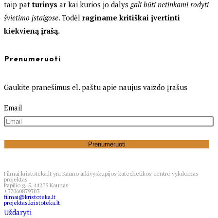
taip pat
turinys
ar kai kurios jo dalys
gali būti netinkami rodyti
švietimo įstaigose
. Todėl
raginame kritiškai įvertinti
kiekvieną įrašą.
Prenumeruoti
Gaukite pranešimus el. paštu apie naujus vaizdo įrašus
Email
Filmai.kristoteka.lt yra Kauno arkivyskupijos katechetikos centro vykdomas
projektas
Papilio g. 5, 44275 Kaunas
+37060879703
filmai@kristoteka.lt
projektas.kristoteka.lt
Uždaryti