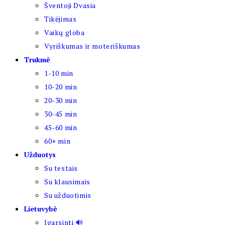
Šventoji Dvasia
Tikėjimas
Vaikų globa
Vyriškumas ir moteriškumas
Trukmė
1-10 min
10-20 min
20-30 min
30-45 min
45-60 min
60+ min
Užduotys
Su testais
Su klausimais
Su užduotimis
Lietuvybė
Įgarsinti 🔊