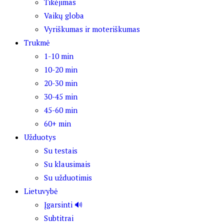
Tikėjimas
Vaikų globa
Vyriškumas ir moteriškumas
Trukmė
1-10 min
10-20 min
20-30 min
30-45 min
45-60 min
60+ min
Užduotys
Su testais
Su klausimais
Su užduotimis
Lietuvybė
Įgarsinti 🔊
Subtitrai