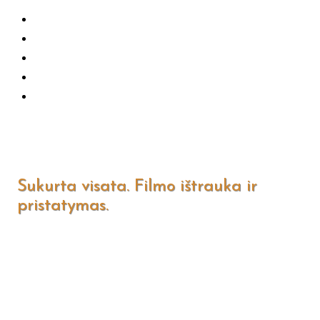
Toggle
Sukurta visata. Filmo ištrauka ir
the
pristatymas.
button
to
expand
or
collapse
the