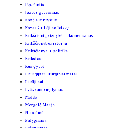
Išpažintis
Jėzaus gyvenimas
Kančia ir kryžius
Kova už tikėjimo laisvę
Krikščionių vienybė – ekumenizmas
Krikščionybės istorija
Krikščionys ir politika
Krikštas
Kunigystė
Liturgija ir liturginiai metai
Liudijimai
Lytiškumo ugdymas
Malda
Mergelė Marija
Nuodėmė
Palyginimai
Pašaukimas