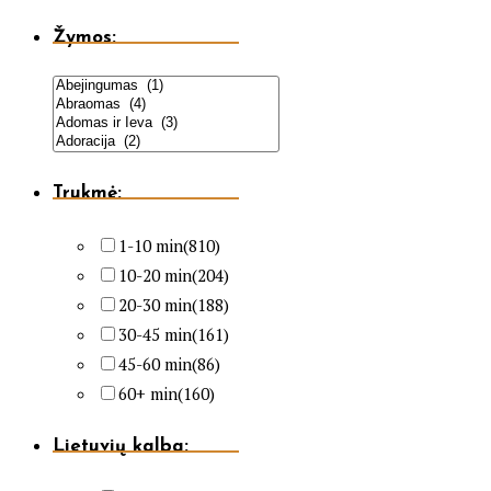
Žymos:
Trukmė:
1-10 min
(810)
10-20 min
(204)
20-30 min
(188)
30-45 min
(161)
45-60 min
(86)
60+ min
(160)
Lietuvių kalba: