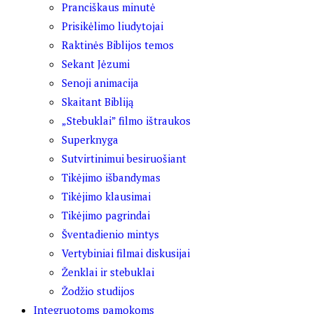
Pranciškaus minutė
Prisikėlimo liudytojai
Raktinės Biblijos temos
Sekant Jėzumi
Senoji animacija
Skaitant Bibliją
„Stebuklai” filmo ištraukos
Superknyga
Sutvirtinimui besiruošiant
Tikėjimo išbandymas
Tikėjimo klausimai
Tikėjimo pagrindai
Šventadienio mintys
Vertybiniai filmai diskusijai
Ženklai ir stebuklai
Žodžio studijos
Integruotoms pamokoms