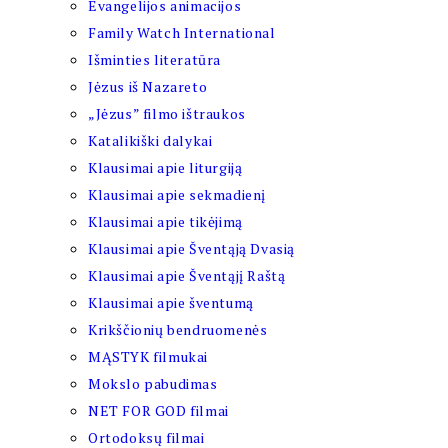
Evangelijos animacijos
Family Watch International
Išminties literatūra
Jėzus iš Nazareto
„Jėzus” filmo ištraukos
Katalikiški dalykai
Klausimai apie liturgiją
Klausimai apie sekmadienį
Klausimai apie tikėjimą
Klausimai apie Šventąją Dvasią
Klausimai apie Šventąjį Raštą
Klausimai apie šventumą
Krikščionių bendruomenės
MĄSTYK filmukai
Mokslo pabudimas
NET FOR GOD filmai
Ortodoksų filmai