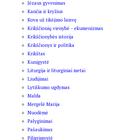
Jėzaus gyvenimas
Kančia ir kryžius
Kova už tikėjimo laisvę
Krikščionių vienybė – ekumenizmas
Krikščionybės istorija
Krikščionys ir politika
Krikštas
Kunigystė
Liturgija ir liturginiai metai
Liudijimai
Lytiškumo ugdymas
Malda
Mergelė Marija
Nuodėmė
Palyginimai
Pašaukimas
Piligrimystė