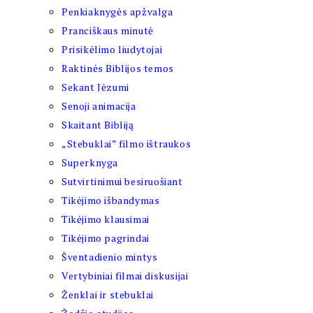
Penkiaknygės apžvalga
Pranciškaus minutė
Prisikėlimo liudytojai
Raktinės Biblijos temos
Sekant Jėzumi
Senoji animacija
Skaitant Bibliją
„Stebuklai” filmo ištraukos
Superknyga
Sutvirtinimui besiruošiant
Tikėjimo išbandymas
Tikėjimo klausimai
Tikėjimo pagrindai
Šventadienio mintys
Vertybiniai filmai diskusijai
Ženklai ir stebuklai