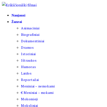
Skip
to
Naujausi
content
Žanrai
Animaciniai
Biografiniai
Dokumentiniai
Dramos
Istoriniai
Ištraukos
Humoras
Laidos
Reportažai
Meniniai – nemokami
€ Meniniai – mokami
Mokomieji
Moksliniai