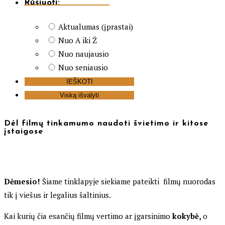
Rūšiuoti:
Aktualumas (įprastai)
Nuo A iki Ž
Nuo naujausio
Nuo seniausio
Dėl filmų tinkamumo naudoti švietimo ir kitose
įstaigose
Dėmesio!
Šiame tinklapyje siekiame pateikti filmų nuorodas
tik į viešus ir legalius šaltinius.
Kai kurių čia esančių filmų vertimo ar įgarsinimo
kokybė,
o