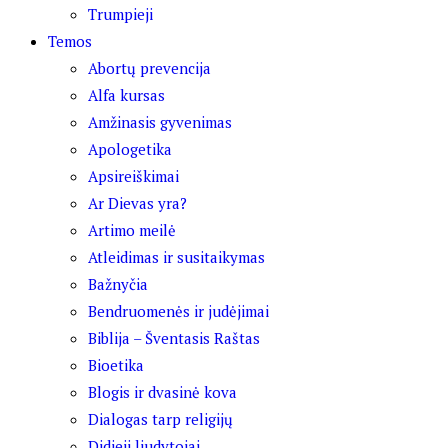
Trumpieji
Temos
Abortų prevencija
Alfa kursas
Amžinasis gyvenimas
Apologetika
Apsireiškimai
Ar Dievas yra?
Artimo meilė
Atleidimas ir susitaikymas
Bažnyčia
Bendruomenės ir judėjimai
Biblija – Šventasis Raštas
Bioetika
Blogis ir dvasinė kova
Dialogas tarp religijų
Didieji liudytojai