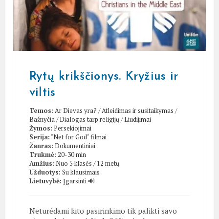
Rytų krikščionys. Kryžius ir
viltis
Temos:
Ar Dievas yra?
/
Atleidimas ir susitaikymas
/
Bažnyčia
/
Dialogas tarp religijų
/
Liudijimai
Žymos:
Persekiojimai
Serija:
"Net for God" filmai
Žanras:
Dokumentiniai
Trukmė:
20-30 min
Amžius:
Nuo 5 klasės / 12 metų
Užduotys:
Su klausimais
Lietuvybė:
Įgarsinti 🔊
Neturėdami kito pasirinkimo tik palikti savo