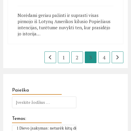
Norėdami geriau pažinti ir suprasti visas
pirmojo iš Lotynų Amerikos kilusio Popiežiaus
intencijas, turėtume nuvykti ten, kur prasidėjo
jo istorija…
1
2
3
4
Go to the previous page
Go to t
Paieška
Temos: