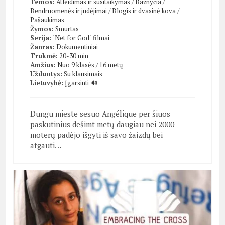
Temos:
Atleidimas ir susitaikymas
/
Bažnyčia
/
Bendruomenės ir judėjimai
/
Blogis ir dvasinė kova
/
Pašaukimas
Žymos:
Smurtas
Serija:
"Net for God" filmai
Žanras:
Dokumentiniai
Trukmė:
20-30 min
Amžius:
Nuo 9 klasės / 16 metų
Užduotys:
Su klausimais
Lietuvybė:
Įgarsinti 🔊
Dungu mieste sesuo Angélique per šiuos
paskutinius dešimt metų daugiau nei 2000
moterų padėjo išgyti iš savo žaizdų bei
atgauti…