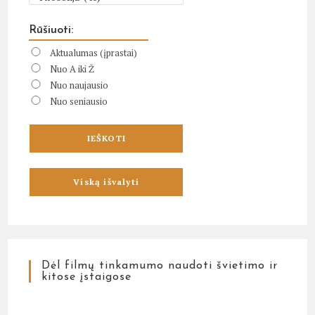
Rūšiuoti:
Aktualumas (įprastai)
Nuo A iki Ž
Nuo naujausio
Nuo seniausio
Dėl filmų tinkamumo naudoti švietimo ir
kitose įstaigose