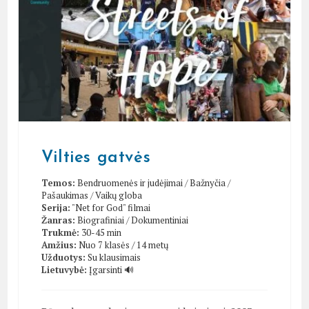
Vilties gatvės
Temos:
Bendruomenės ir judėjimai
/
Bažnyčia
/
Pašaukimas
/
Vaikų globa
Serija:
"Net for God" filmai
Žanras:
Biografiniai
/
Dokumentiniai
Trukmė:
30-45 min
Amžius:
Nuo 7 klasės / 14 metų
Užduotys:
Su klausimais
Lietuvybė:
Įgarsinti 🔊