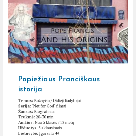
Popiežiaus Pranciškaus
istorija
Temos:
Bažnyčia
/
Didieji liudytojai
Serija:
"Net for God" filmai
Žanras:
Biografiniai
Trukmė:
20-30 min
Amžius:
Nuo 5 klasės / 12 metų
Užduotys:
Su klausimais
Lietuvybė:
Įgarsinti 🔊