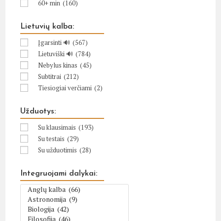
60+ min
(160)
Lietuvių kalba:
Įgarsinti 🔊
(567)
Lietuviški 🔊
(784)
Nebylus kinas
(45)
Subtitrai
(212)
Tiesiogiai verčiami
(2)
Užduotys:
Su klausimais
(193)
Su testais
(29)
Su užduotimis
(28)
Integruojami dalykai: