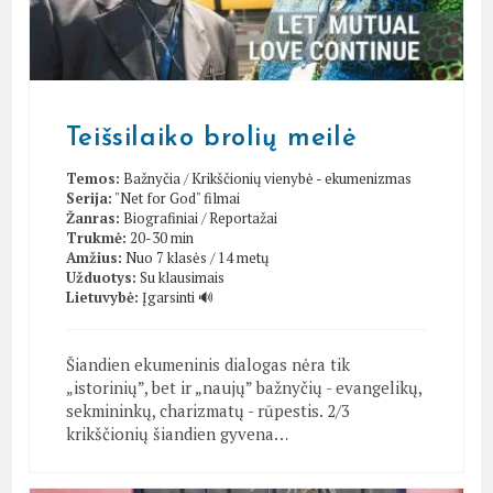
Teišsilaiko brolių meilė
Temos:
Bažnyčia
/
Krikščionių vienybė - ekumenizmas
Serija:
"Net for God" filmai
Žanras:
Biografiniai
/
Reportažai
Trukmė:
20-30 min
Amžius:
Nuo 7 klasės / 14 metų
Užduotys:
Su klausimais
Lietuvybė:
Įgarsinti 🔊
Šiandien ekumeninis dialogas nėra tik
„istorinių”, bet ir „naujų” bažnyčių - evangelikų,
sekmininkų, charizmatų - rūpestis. 2/3
krikščionių šiandien gyvena…