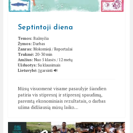
Septintoji diena
Temos:
Bažnyčia
Žymos:
Darbas
Žanras:
Mokomieji
/
Reportažai
Trukmė:
20-30 min
Amžius:
Nuo 5 klasės / 12 metų
Užduotys:
Su klausimais
Lietuvybė:
Įgarsinti 🔊
Mūsų visuomenė visame pasaulyje šiandien
patiria vis stipresnį ir stipresnį spaudimą,
paremtą ekonominiais rezultatais, o darbas
užima didžiausią mūsų laiko…