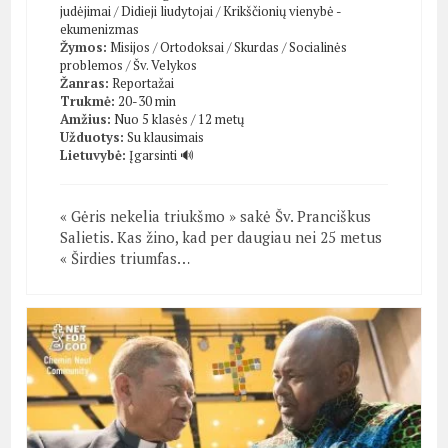
judėjimai
/
Didieji liudytojai
/
Krikščionių vienybė -
ekumenizmas
Žymos:
Misijos
/
Ortodoksai
/
Skurdas
/
Socialinės
problemos
/
Šv. Velykos
Žanras:
Reportažai
Trukmė:
20-30 min
Amžius:
Nuo 5 klasės / 12 metų
Užduotys:
Su klausimais
Lietuvybė:
Įgarsinti 🔊
« Gėris nekelia triukšmo » sakė Šv. Pranciškus
Salietis. Kas žino, kad per daugiau nei 25 metus
« Širdies triumfas…