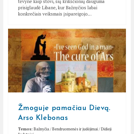
tėvyne kaip stovi, šių krikščionių dauguma
prisiglaudė Libane, kur Bažnyčios labai
konkrečiais veiksmais įsipareigojo…
Žmoguje pamačiau Dievą.
Arso Klebonas
Temos:
Bažnyčia
/
Bendruomenės ir judėjimai
/
Didieji