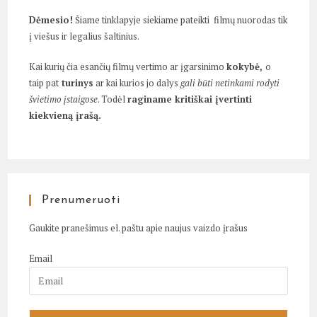
Dėmesio!
Šiame tinklapyje siekiame pateikti filmų nuorodas tik
į viešus ir legalius šaltinius.
Kai kurių čia esančių filmų vertimo ar įgarsinimo
kokybė,
o
taip pat
turinys
ar kai kurios jo dalys
gali būti netinkami rodyti
švietimo įstaigose
. Todėl
raginame kritiškai įvertinti
kiekvieną įrašą.
Prenumeruoti
Gaukite pranešimus el. paštu apie naujus vaizdo įrašus
Email