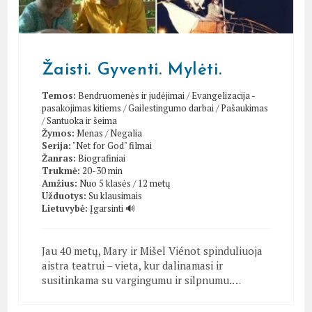
Žaisti. Gyventi. Mylėti.
Temos:
Bendruomenės ir judėjimai
/
Evangelizacija -
pasakojimas kitiems
/
Gailestingumo darbai
/
Pašaukimas
/
Santuoka ir šeima
Žymos:
Menas
/
Negalia
Serija:
"Net for God" filmai
Žanras:
Biografiniai
Trukmė:
20-30 min
Amžius:
Nuo 5 klasės / 12 metų
Užduotys:
Su klausimais
Lietuvybė:
Įgarsinti 🔊
Jau 40 metų, Mary ir Mišel Viénot spinduliuoja
aistra teatrui – vieta, kur dalinamasi ir
susitinkama su vargingumu ir silpnumu.…