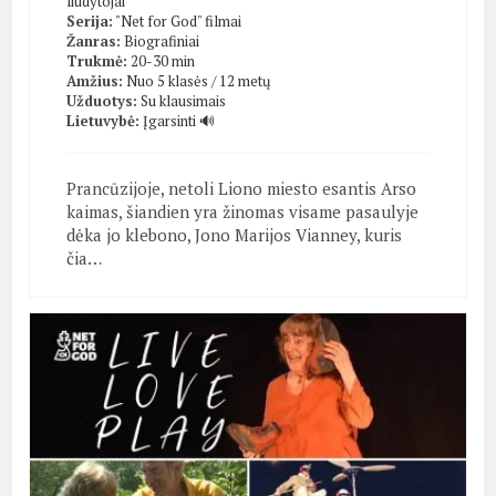
liudytojai
Serija:
"Net for God" filmai
Žanras:
Biografiniai
Trukmė:
20-30 min
Amžius:
Nuo 5 klasės / 12 metų
Užduotys:
Su klausimais
Lietuvybė:
Įgarsinti 🔊
Prancūzijoje, netoli Liono miesto esantis Arso
kaimas, šiandien yra žinomas visame pasaulyje
dėka jo klebono, Jono Marijos Vianney, kuris
čia…