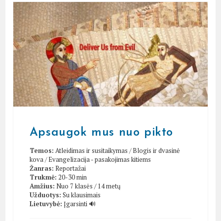
Apsaugok mus nuo pikto
Temos:
Atleidimas ir susitaikymas
/
Blogis ir dvasinė
kova
/
Evangelizacija - pasakojimas kitiems
Žanras:
Reportažai
Trukmė:
20-30 min
Amžius:
Nuo 7 klasės / 14 metų
Užduotys:
Su klausimais
Lietuvybė:
Įgarsinti 🔊